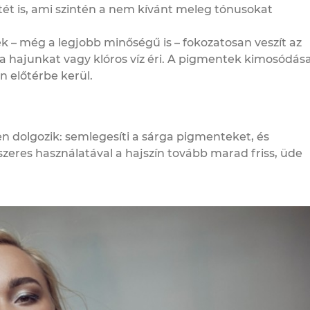
tét is, ami szintén a nem kívánt meleg tónusokat
k – még a legjobb minőségű is – fokozatosan veszít az
a hajunkat vagy klóros víz éri. A pigmentek kimosódás
n előtérbe kerül.
en dolgozik: semlegesíti a sárga pigmenteket, és
szeres használatával a hajszín tovább marad friss, üde