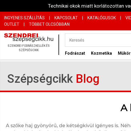
Technikai okok miatt korlátozottan 
INGYENES SZÁLLÍTÁS
|
KAPCSOLAT
|
KATALÓGUSOK
|
VI
OUTLET
|
TÖBBET OLCSÓBBAN
SZENDREI FODRÁSZKELLÉK ÉS
SZÉPSÉGCIKK
Fodrászat
Kozmetika
Műkö
Szépségcikk
Blog
A 
A szőke haj gyönyörű, de kétségkívül igényes is. N