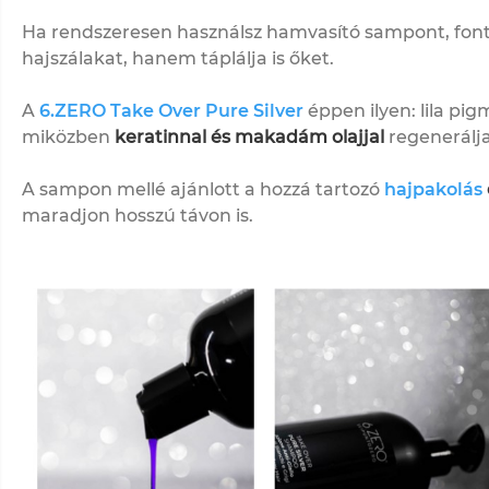
Ha rendszeresen használsz hamvasító sampont, fontos
hajszálakat, hanem táplálja is őket.
A
6.ZERO Take Over Pure Silver
éppen ilyen: lila pi
miközben
keratinnal és makadám olajjal
regenerálja
A sampon mellé ajánlott a hozzá tartozó
hajpakolás
maradjon hosszú távon is.