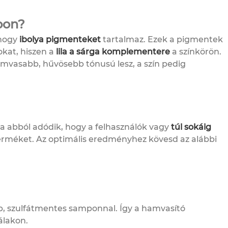
pon?
 hogy
ibolya pigmenteket
tartalmaz. Ezek a pigmentek
okat, hiszen a
lila a sárga komplementere
a színkörön.
amvasabb, hűvösebb tónusú lesz, a szín pedig
a abból adódik, hogy a felhasználók vagy
túl sokáig
erméket. Az optimális eredményhez kövesd az alábbi
b, szulfátmentes samponnal. Így a hamvasító
álakon.