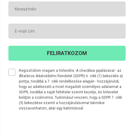
FELIRATKOZOM
Regisztrálom magam a hírlevélre. A checkbox pipálásával - az
Általános Adatvédelmi Rendelet (GDPR) 6. cikk (1) bekezdés a)
pontja, továbbá a 7. cikk rendelkezése alapján - hozzájárulok,
hogy az adatkezelő a most megadott személyes adataimat a
GDPR, továbbá a saját feltételei szerint kezelje, és hírlevelet
küldjön a számomra. Tudomásul veszem, hogy a GDPR 7. cikk
(3) bekezdése szerint a hozzájárulásomat bármikor
visszavonhatom, akár egy kattintással.