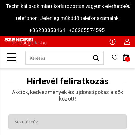
Technikai okok miatt korlátozottan vagyunk elérhetőek
telefonon. Jelenleg működő telefonszámaink:
+36203853464 , +36205574595.
0
Hírlevél feliratkozás
Akciók, kedvezmények és újdonságokaz elsők
között!