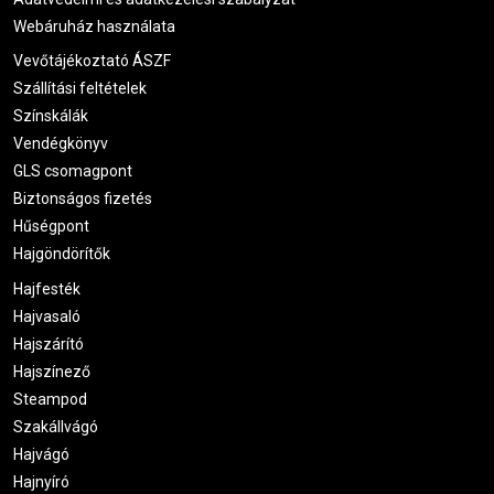
Webáruház használata
Vevőtájékoztató ÁSZF
Szállítási feltételek
Színskálák
Vendégkönyv
GLS csomagpont
Biztonságos fizetés
Hűségpont
Hajgöndörítők
Hajfesték
Hajvasaló
Hajszárító
Hajszínező
Steampod
Szakállvágó
Hajvágó
Hajnyíró