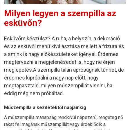
Milyen legyen a szempilla az
esküvőn?
Esküvőre készülsz? A ruha, a helyszín, a dekoráció
és az esküvői menü kiválasztása mellett a frizura és
a smink is nagy előkészületeket igényel. Érdemes
megtervezni a megjelenésedet is, hogy ne érjen
meglepetés.A szempilla talán apróságnak tűnhet, de
érdemes kipróbálni a nagy nap előtt, hogy
megtapasztald, milyen műszempillát viselni, ha
eddig még nem próbáltad.
Műszempilla a kezdetektől napjainkig
A műszempilla manapság rendkívül népszerű, rengeteg nő
rakat fel magának műszempillát vagy érdeklődik a