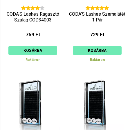
CODA'S Lashes Ragasztó
CODA'S Lashes Szemalátét
Szalag COD34003
1 Pár
759 Ft
729 Ft
KOSÁRBA
KOSÁRBA
Raktáron
Raktáron