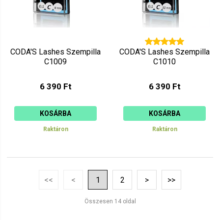
CODA'S Lashes Szempilla
CODA'S Lashes Szempilla
C1009
C1010
6 390 Ft
6 390 Ft
KOSÁRBA
KOSÁRBA
Raktáron
Raktáron
<<
<
1
2
>
>>
Összesen 14 oldal