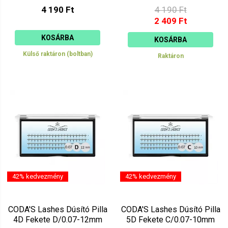
4 190 Ft
4 190 Ft
2 409 Ft
KOSÁRBA
KOSÁRBA
Külső raktáron (boltban)
Raktáron
42% kedvezmény
42% kedvezmény
CODA'S Lashes Dúsító Pilla
CODA'S Lashes Dúsító Pilla
4D Fekete D/0.07-12mm
5D Fekete C/0.07-10mm