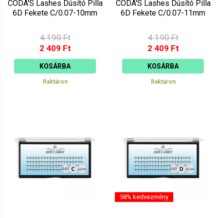
CODA'S Lashes Dúsító Pilla
CODA'S Lashes Dúsító Pilla
6D Fekete C/0.07-10mm
6D Fekete C/0.07-11mm
4 190 Ft
4 190 Ft
2 409 Ft
2 409 Ft
KOSÁRBA
KOSÁRBA
Raktáron
Raktáron
58% kedvezmény