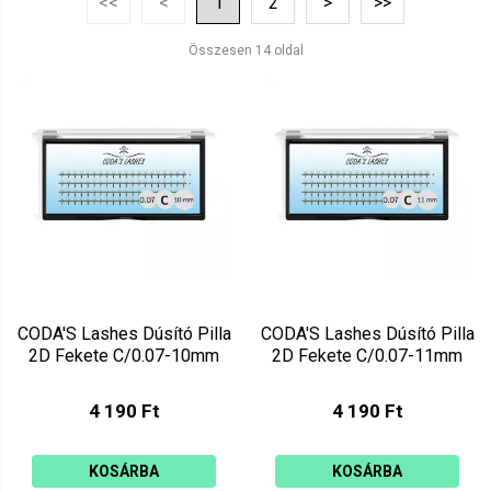
<<
<
1
2
>
>>
Ár szerint csökkenő
Mutat: 160
Összesen 14 oldal
Ár szerint növekvő
CODA'S Lashes Dúsító Pilla
CODA'S Lashes Dúsító Pilla
2D Fekete C/0.07-10mm
2D Fekete C/0.07-11mm
4 190 Ft
4 190 Ft
KOSÁRBA
KOSÁRBA