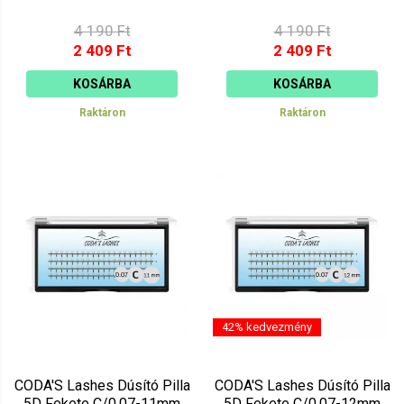
4 190 Ft
4 190 Ft
2 409 Ft
2 409 Ft
KOSÁRBA
KOSÁRBA
Raktáron
Raktáron
42% kedvezmény
CODA'S Lashes Dúsító Pilla
CODA'S Lashes Dúsító Pilla
5D Fekete C/0.07-11mm
5D Fekete C/0.07-12mm