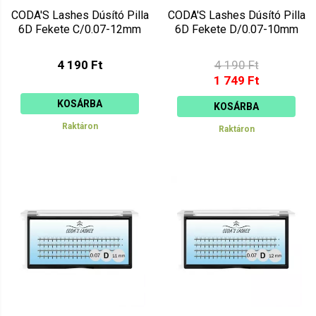
CODA'S Lashes Dúsító Pilla
CODA'S Lashes Dúsító Pilla
6D Fekete C/0.07-12mm
6D Fekete D/0.07-10mm
4 190 Ft
4 190 Ft
1 749 Ft
KOSÁRBA
KOSÁRBA
Raktáron
Raktáron