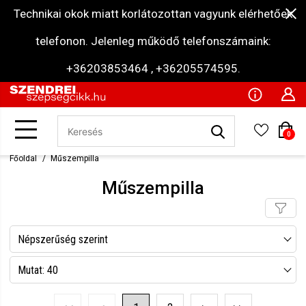
Technikai okok miatt korlátozottan vagyunk elérhetőek
telefonon. Jelenleg működő telefonszámaink:
+36203853464 , +36205574595.
0
Főoldal
Műszempilla
Műszempilla
Népszerűség szerint
Név szerint csökkenő
Mutat: 40
Név szerint növekvő
Mutat: 80