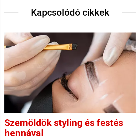
Kapcsolódó cikkek
Szemöldök styling és festés
hennával