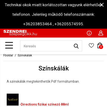
Technikai okok miatt korlátozottan vagyunk elérhetőek
telefonon. Jelenleg működő telefonszámaink:
+36203853464 , +36205574595.
0
Főoldal
Színskálák
Színskálák
A szinskálák megtekinthetők Pdf formátumban.
-Directions fizikai színező 88ml