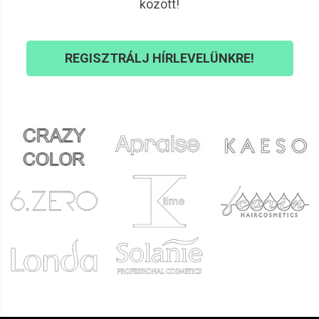
között!
REGISZTRÁLJ HÍRLEVELÜNKRE!