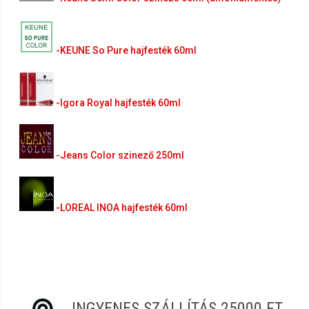
-KEUNE So Pure hajfesték 60ml
-Igora Royal hajfesték 60ml
-Jeans Color szinező 250ml
-LOREAL INOA hajfesték 60ml
INGYENES SZÁLLÍTÁS 25000 FT