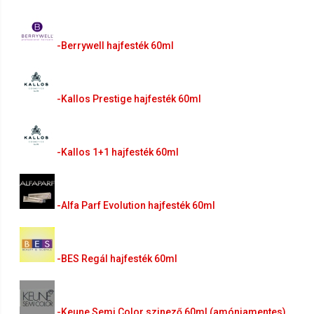
-Berrywell hajfesték 60ml
-Kallos Prestige hajfesték 60ml
-Kallos 1+1 hajfesték 60ml
-Alfa Parf Evolution hajfesték 60ml
-BES Regál hajfesték 60ml
-Keune Semi Color szinező 60ml (amóniamentes)