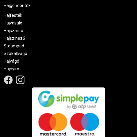
Hajgöndörítők
Hajfesték
Hajvasaló
Hajszárító
Hajszínező
Steampod
Szakállvágó
Hajvágó
Hajnyíró