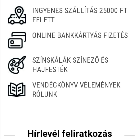
Hélia-D, Mollis, Victoria, Victoria Beauty, Stella Beauty
INGYENES SZÁLLÍTÁS 25000 FT
termékek. 100%-os vásárlói elégedettség, gyors és kényelmes
FELETT
vásárlás a Szendrei Szépségcikk webáruházban
|szepsegcikk.hu
ONLINE BANKKÁRTYÁS FIZETÉS
SZÍNSKÁLÁK SZÍNEZŐ ÉS
HAJFESTÉK
VENDÉGKÖNYV VÉLEMÉNYEK
RÓLUNK
Hírlevél feliratkozás