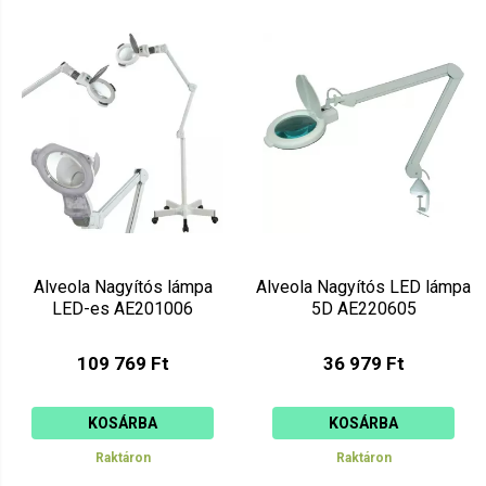
Alveola Nagyítós lámpa
Alveola Nagyítós LED lámpa
LED-es AE201006
5D AE220605
109 769 Ft
36 979 Ft
KOSÁRBA
KOSÁRBA
Raktáron
Raktáron