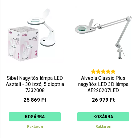
Sibel Nagyítós lámpa LED
Alveola Classic Plus
Asztali - 30 izzó, 5 dioptria
nagyítós LED 3D lámpa
7332008
AE220207LED
25 869 Ft
26 979 Ft
KOSÁRBA
KOSÁRBA
Raktáron
Raktáron