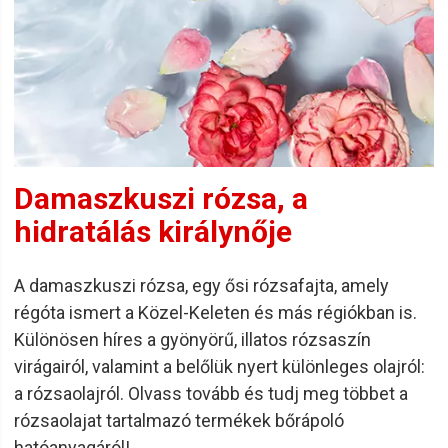
Damaszkuszi rózsa, a
hidratálás királynője
A damaszkuszi rózsa, egy ősi rózsafajta, amely
régóta ismert a Közel-Keleten és más régiókban is.
Különösen híres a gyönyörű, illatos rózsaszín
virágairól, valamint a belőlük nyert különleges olajról:
a rózsaolajról. Olvass tovább és tudj meg többet a
rózsaolajat tartalmazó termékek bőrápoló
hatóanyagáról!