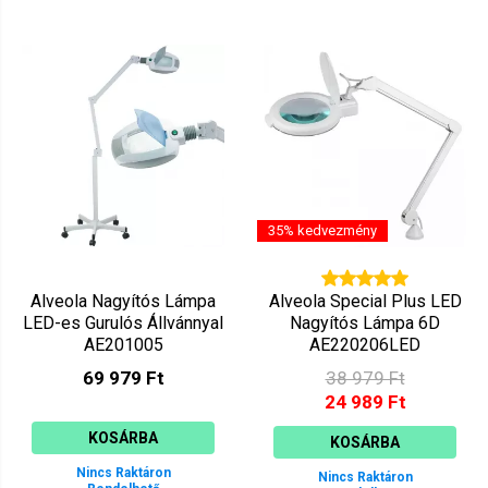
35% kedvezmény
Alveola Nagyítós Lámpa
Alveola Special Plus LED
LED-es Gurulós Állvánnyal
Nagyítós Lámpa 6D
AE201005
AE220206LED
69 979 Ft
38 979 Ft
24 989 Ft
KOSÁRBA
KOSÁRBA
Nincs Raktáron
Nincs Raktáron