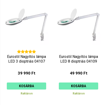
Mutat: 80
Ár szerint csökkenő
Mutat: 160
Ár szerint növekvő
Eurostil Nagyítós lámpa
Eurostil Nagyítós lámpa
LED 3 dioptriás 04107
LED 8 dioptriás 04109
39 990 Ft
49 990 Ft
KOSÁRBA
KOSÁRBA
Raktáron
Raktáron