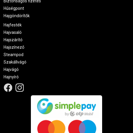
Biztonságos fizetés
Hűségpont
Hajgöndörítők
Hajfesték
Hajvasaló
Hajszárító
Hajszínező
Steampod
Szakállvágó
Hajvágó
Hajnyíró