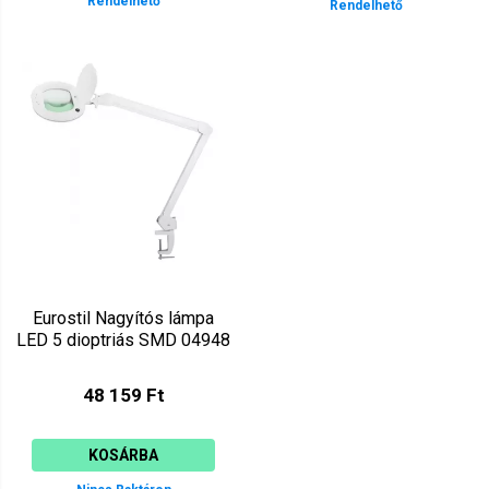
Rendelhető
Rendelhető
Eurostil Nagyítós lámpa
LED 5 dioptriás SMD 04948
48 159 Ft
KOSÁRBA