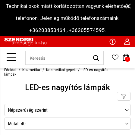
Technikai okok miatt korlátozottan vagyunk elérhetőek
telefonon. Jelenleg működő telefonszámaink:
+36203853464 , +36205574595.
0
Főoldal
Kozmetika
Kozmetikai gépek
LED-es nagyítós
lámpák
LED-es nagyítós lámpák
Népszerűség szerint
Név szerint csökkenő
Mutat: 40
Név szerint növekvő