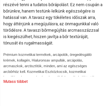
részévé tenni a tudatos bőrápolást. Ez nem csupán a
bőrünkre, hanem testünk-lelkünk egészségére is
hatással van. A tavasz egy tökéletes időszak arra,
hogy áttérjünk a megújulásra, az önmagunkkal való
törődésre. A tavaszi bőrmegújítás arcmasszázzsal
is kiegészülhet, hiszen javítja a bőr textúráját,
tónusát és rugalmasságát.
Prémium kozmetikai termékek, arcápolók, öregedésgátló
krémek, kollagén, Hialuronsav ampullák, arcápolás,
arcmaszkok, arctisztítók, minden, ami az egészséges
arcbőrhöz kell. Kozmetikai Eszközkocsik, kozmetikai
kezelőágyak, masszázságyak, pedikűrös székek, lábtartók,
Mutass többet
arcgőzölők, bőrvasaló készülékek, fényterápiás eszközök,
alakformáló készülékek. Szempilla, szemöldök, műszempilla
építés, szemfestékek. Kímélő szőrtelenítők, cukorpaszták,
gyantagyöngy, gyantapapírok, Kéz és lábápolás,
Masszázskrémek, masszázsolajok. Solanie, Anaconda, Alveola