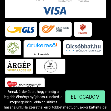
Árukereső.hu
Annak érdekében, hogy mindig a
ELFOGADOM
legjobb élményt nyújthassuk neked, a
szepsegcikk.hu oldalon sütiket
© Szendrei Kft - 1042 Budapest, Árpád út 94.
Készítette:
Netgo.hu Kft.
használunk. Ha szeretnél erről többet megtudni, akkor kattints
ide
!