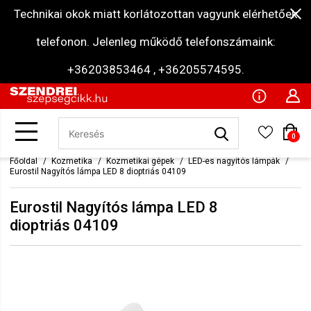
Technikai okok miatt korlátozottan vagyunk elérhetőek
telefonon. Jelenleg működő telefonszámaink:
+36203853464 , +36205574595.
0
Főoldal
Kozmetika
Kozmetikai gépek
LED-es nagyítós lámpák
Eurostil Nagyítós lámpa LED 8 dioptriás 04109
Eurostil Nagyítós lámpa LED 8
dioptriás 04109