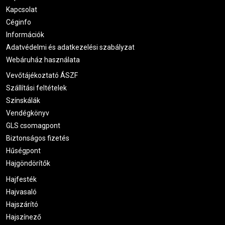
Kapcsolat
Céginfo
Információk
Adatvédelmi és adatkezelési szabályzat
Webáruház használata
Vevőtájékoztató ÁSZF
Szállítási feltételek
Színskálák
Vendégkönyv
GLS csomagpont
Biztonságos fizetés
Hűségpont
Hajgöndörítők
Hajfesték
Hajvasaló
Hajszárító
Hajszínező