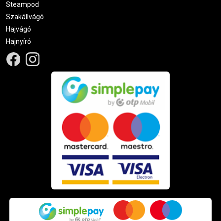
Steampod
Szakállvágó
Hajvágó
Hajnyíró