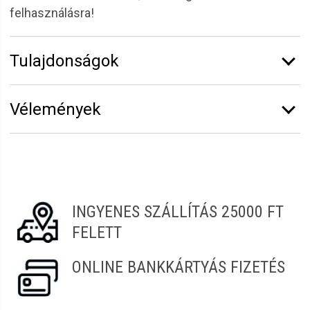
felhasználásra!
Tulajdonságok
Márka:
Eurostil
Vélemények
Erről a termékről még senki sem írt értékelést.
Legyen Tiéd az első!
Vélemény írásához
jelentkezz be
vagy
regisztrálj
!
INGYENES SZÁLLÍTÁS 25000 FT
FELETT
ONLINE BANKKÁRTYÁS FIZETÉS