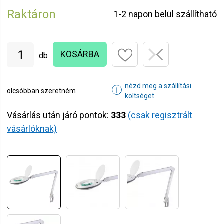
Raktáron
1-2 napon belül szállítható
KOSÁRBA
db
nézd meg a szállítási
ℹ
olcsóbban szeretném
költséget
Vásárlás után járó pontok:
333
(csak regisztrált
vásárlóknak)