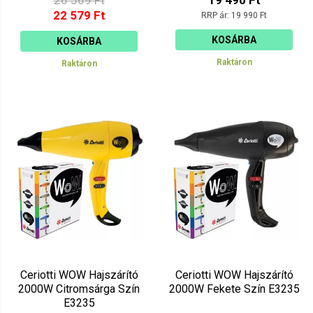
26 569 Ft
19 490 Ft
22 579 Ft
RRP ár:
19 990 Ft
KOSÁRBA
KOSÁRBA
Raktáron
Raktáron
Ceriotti WOW Hajszárító
Ceriotti WOW Hajszárító
2000W Citromsárga Szín
2000W Fekete Szín E3235
E3235