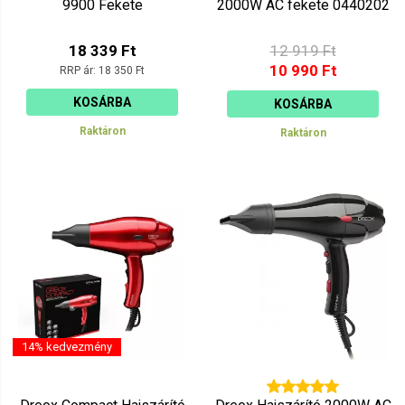
9900 Fekete
2000W AC fekete 0440202
18 339 Ft
12 919 Ft
10 990 Ft
RRP ár:
18 350 Ft
KOSÁRBA
KOSÁRBA
Raktáron
Raktáron
14% kedvezmény