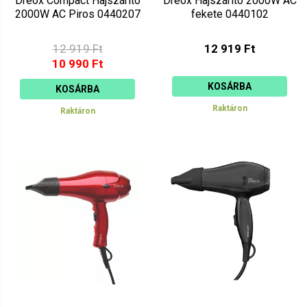
Dreox Compact Hajszárító
Dreox Hajszárító 2000W AC
2000W AC Piros 0440207
fekete 0440102
12 919 Ft
12 919 Ft
10 990 Ft
KOSÁRBA
KOSÁRBA
Raktáron
Raktáron