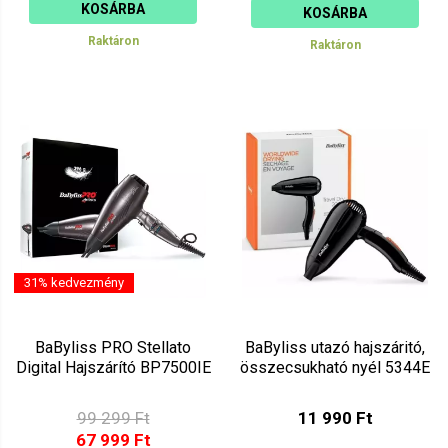
KOSÁRBA
KOSÁRBA
Raktáron
Raktáron
31% kedvezmény
BaByliss PRO Stellato
BaByliss utazó hajszáritó,
Digital Hajszárító BP7500IE
összecsukható nyél 5344E
99 299 Ft
11 990 Ft
67 999 Ft