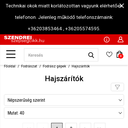
Technikai okok miatt korlátozottan vagyunk elérhetőek
telefonon. Jelenleg működő telefonszámaink:
+36203853464 , +36205574595.
0
Főoldal
Fodrászat
Fodrász gépek
Hajszárítók
Hajszárítók
Népszerűség szerint
Név szerint csökkenő
Mutat: 40
Név szerint növekvő
Mutat: 80