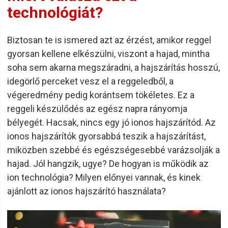
technológiát?
Biztosan te is ismered azt az érzést, amikor reggel
gyorsan kellene elkészülni, viszont a hajad, mintha
soha sem akarna megszáradni, a hajszárítás hosszú,
idegörlő perceket vesz el a reggeledből, a
végeredmény pedig korántsem tökéletes. Ez a
reggeli készülődés az egész napra rányomja
bélyegét. Hacsak, nincs egy jó ionos hajszárítód. Az
ionos hajszárítók gyorsabbá teszik a hajszárítást,
miközben szebbé és egészségesebbé varázsolják a
hajad. Jól hangzik, ugye? De hogyan is működik az
ion technológia? Milyen előnyei vannak, és kinek
ajánlott az ionos hajszárító használata?