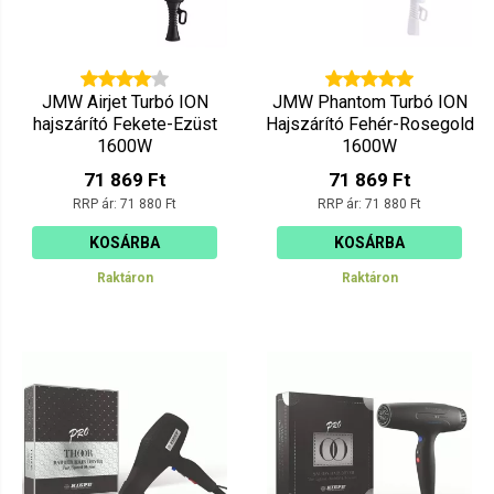
JMW Airjet Turbó ION
JMW Phantom Turbó ION
hajszárító Fekete-Ezüst
Hajszárító Fehér-Rosegold
1600W
1600W
71 869 Ft
71 869 Ft
RRP ár:
71 880 Ft
RRP ár:
71 880 Ft
KOSÁRBA
KOSÁRBA
Raktáron
Raktáron