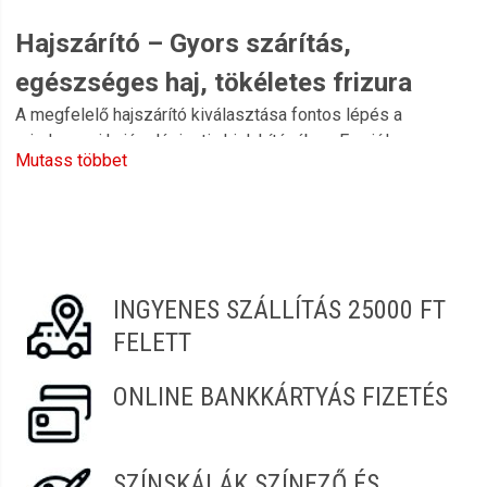
Hajszárító – Gyors szárítás,
egészséges haj, tökéletes frizura
A megfelelő hajszárító kiválasztása fontos lépés a
mindennapi hajápolási rutin kialakításában. Egy jól
Mutass többet
megválasztott eszköz nemcsak gyorsabbá és
hatékonyabbá teheti a hajszárítást, hanem a haj
egészségének megőrzésében is segít. A hajszárító a
hajvasalókkal
és
hajsütővasakkal
együtt alkotja a
hajformázás alapvető eszközkészletét – legyen szó
szalonmunkáról vagy otthoni használatról.
INGYENES SZÁLLÍTÁS 25000 FT
FELETT
Mire figyelj fodrász hajszárító
ONLINE BANKKÁRTYÁS FIZETÉS
vásárlásakor?
1. Teljesítmény
A hajszárítók teljesítménye wattban mérhető, és az eszköz
SZÍNSKÁLÁK SZÍNEZŐ ÉS