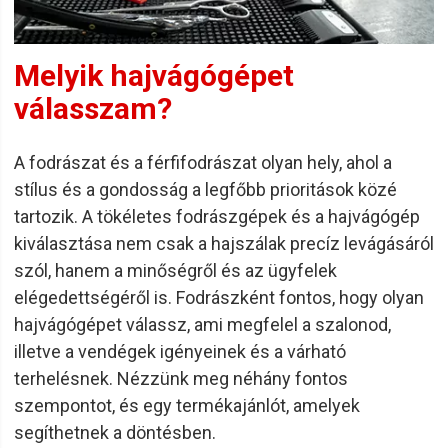
Melyik hajvágógépet
válasszam?
A fodrászat és a férfifodrászat olyan hely, ahol a
stílus és a gondosság a legfőbb prioritások közé
tartozik. A tökéletes fodrászgépek és a hajvágógép
kiválasztása nem csak a hajszálak precíz levágásáról
szól, hanem a minőségről és az ügyfelek
elégedettségéről is. Fodrászként fontos, hogy olyan
hajvágógépet válassz, ami megfelel a szalonod,
illetve a vendégek igényeinek és a várható
terhelésnek. Nézzünk meg néhány fontos
szempontot, és egy termékajánlót, amelyek
segíthetnek a döntésben.