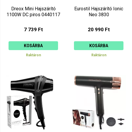
Dreox Mini Hajszárító
Eurostil Hajszárító Ionic
1100W DC piros 0440117
Neo 3830
7 739 Ft
20 990 Ft
KOSÁRBA
KOSÁRBA
Raktáron
Raktáron