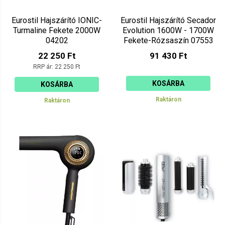
Eurostil Hajszárító IONIC-
Eurostil Hajszárító Secador
Turmaline Fekete 2000W
Evolution 1600W - 1700W
04202
Fekete-Rózsaszín 07553
22 250 Ft
91 430 Ft
RRP ár:
22 250 Ft
KOSÁRBA
KOSÁRBA
Raktáron
Raktáron