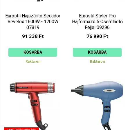
Eurostil Hajszárító Secador
Eurostil Styler Pro
Revelox 1600W - 1700W
Hajformázó 5 Cserélhető
07819
Fejjel 09296
91 338 Ft
76 990 Ft
KOSÁRBA
KOSÁRBA
Raktáron
Raktáron