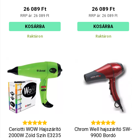
26 089 Ft
26 089 Ft
RRP ár:
26 089 Ft
RRP ár:
26 089 Ft
KOSÁRBA
KOSÁRBA
Raktáron
Raktáron
Ceriotti WOW Hajszárító
Chrom Well hajszárító SW-
2000W Zöld Szín E3235
9900 Bordó