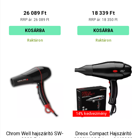
26 089 Ft
18 339 Ft
RRP ár:
26 089 Ft
RRP ár:
18 350 Ft
KOSÁRBA
KOSÁRBA
Raktáron
Raktáron
14% kedvezmény
Chrom Well hajszárító SW-
Dreox Compact Hajszárító