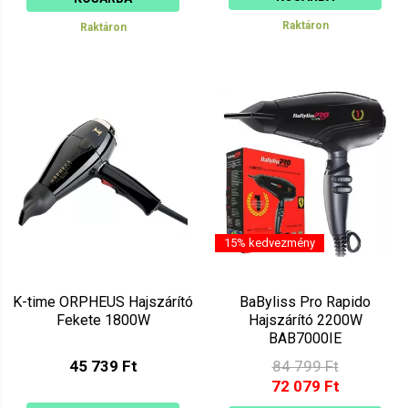
Raktáron
Raktáron
15% kedvezmény
K-time ORPHEUS Hajszárító
BaByliss Pro Rapido
Fekete 1800W
Hajszárító 2200W
BAB7000IE
45 739 Ft
84 799 Ft
72 079 Ft