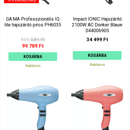
10% kedvezmény
GA.MA Professzionális IQ
Impact IONIC Hajszárító
lite hajszáritó piros PH6035
2100W AC Donker Blauw
044006905
111 589 Ft
34 499 Ft
99 789 Ft
KOSÁRBA
KOSÁRBA
Raktáron
Raktáron