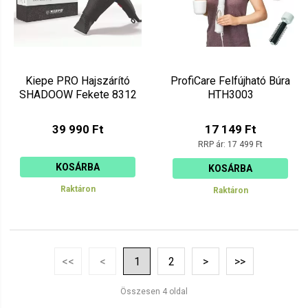
Kiepe PRO Hajszárító
ProfiCare Felfújható Búra
SHADOOW Fekete 8312
HTH3003
39 990 Ft
17 149 Ft
RRP ár:
17 499 Ft
KOSÁRBA
KOSÁRBA
Raktáron
Raktáron
<<
<
1
2
>
>>
Összesen 4 oldal