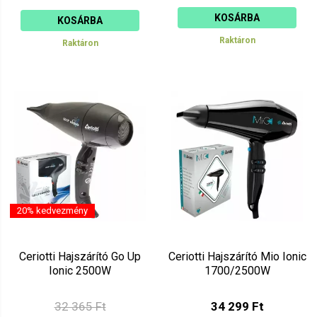
KOSÁRBA
KOSÁRBA
Raktáron
Raktáron
20% kedvezmény
Ceriotti Hajszárító Go Up
Ceriotti Hajszárító Mio Ionic
Ionic 2500W
1700/2500W
32 365 Ft
34 299 Ft