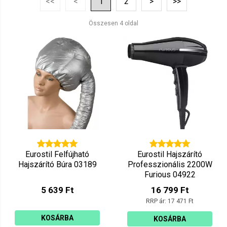
<<
<
1
2
>
>>
Ár szerint csökkenő
Mutat: 160
Összesen 4 oldal
Ár szerint növekvő
Eurostil Felfújható
Eurostil Hajszárító
Hajszárító Búra 03189
Professzionális 2200W
Furious 04922
5 639 Ft
16 799 Ft
RRP ár:
17 471 Ft
KOSÁRBA
KOSÁRBA