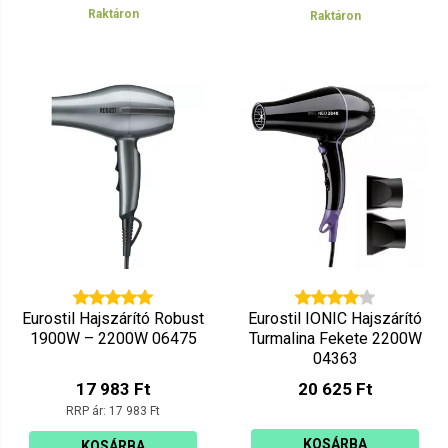
Raktáron
Raktáron
Eurostil Hajszárító Robust
Eurostil IONIC Hajszárító
1900W – 2200W 06475
Turmalina Fekete 2200W
04363
17 983 Ft
20 625 Ft
RRP ár:
17 983 Ft
KOSÁRBA
KOSÁRBA