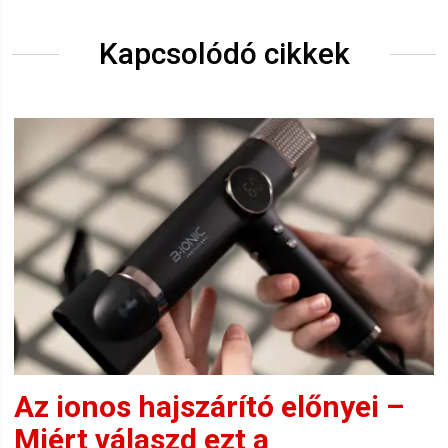
Kapcsolódó cikkek
Az ionos hajszárító előnyei –
Miért válaszd ezt a