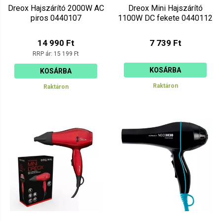
Dreox Hajszárító 2000W AC
Dreox Mini Hajszárító
piros 0440107
1100W DC fekete 0440112
14 990 Ft
7 739 Ft
RRP ár:
15 199 Ft
KOSÁRBA
KOSÁRBA
Raktáron
Raktáron