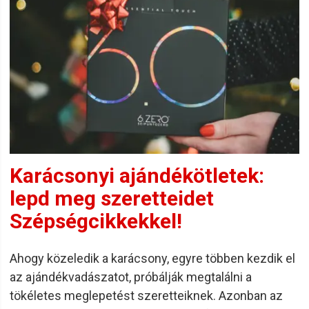
Karácsonyi ajándékötletek:
lepd meg szeretteidet
Szépségcikkekkel!
Ahogy közeledik a karácsony, egyre többen kezdik el
az ajándékvadászatot, próbálják megtalálni a
tökéletes meglepetést szeretteiknek. Azonban az