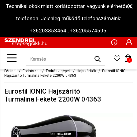
Technikai okok miatt korlátozottan vagyunk elérhetőek
telefonon. Jelenleg működő telefonszámaink:
+36203853464 , +36205574595.
0
Főoldal
Fodrászat
Fodrász gépek
Hajszárítók
Eurostil IONIC
Hajszárító Turmalina Fekete 2200W 04363
Eurostil IONIC Hajszárító
Turmalina Fekete 2200W 04363