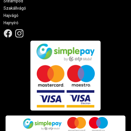
Steampod
Szakállvágó
Hajvágó
Hajnyíró