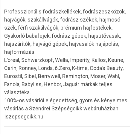
Professzionális fodrászkellékek, fodrászeszközök,
hajvágók, szakállvágók, fodrász székek, hajmosó
szék, férfi szakálvágók, prémium hajfestékek.
Gyakorló babafejek, fodrász gépek, hajsütővasak,
hajszárítók, hajvágó gépek, hajvasalók hajápolás,
hajformázás.
L’oreal, Schwarzkopf, Wella, Imperity, Kallos, Keune,
Carin, Ronney, Londa, 6.Zero, K-time, Coda’s Beauty,
Eurostil, Sibel, Berrywell, Remington, Moser, Wahl,
Fanola, Babyliss, Henbor, Jaguár márkák teljes
választéka.
100%-os vásárlói elégedettség, gyors és kényelmes
vásárlás a Szendrei Szépségcikk webáruházban
|szepsegcikk.hu