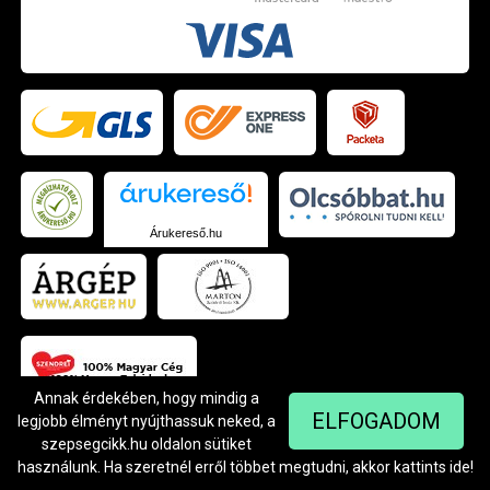
Árukereső.hu
Annak érdekében, hogy mindig a
ELFOGADOM
legjobb élményt nyújthassuk neked, a
szepsegcikk.hu oldalon sütiket
© Szendrei Kft - 1042 Budapest, Árpád út 94.
Készítette:
Netgo.hu Kft.
használunk. Ha szeretnél erről többet megtudni, akkor kattints
ide
!