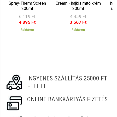
Simon
2021.09.17. 21:43
Spray-Therm Screen
Cream - hajkisimító krém
haj
200ml
200ml
rag
Terézia
6 119 Ft
4 459 Ft
2021.09.04. 22:01
4 895 Ft
3 567 Ft
Raktáron
Raktáron
INGYENES SZÁLLÍTÁS 25000 FT
FELETT
ONLINE BANKKÁRTYÁS FIZETÉS