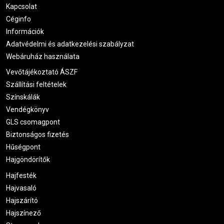
Kapcsolat
Céginfo
Információk
Adatvédelmi és adatkezelési szabályzat
Webáruház használata
Vevőtájékoztató ÁSZF
Szállítási feltételek
Színskálák
Vendégkönyv
GLS csomagpont
Biztonságos fizetés
Hűségpont
Hajgöndörítők
Hajfesték
Hajvasaló
Hajszárító
Hajszínező