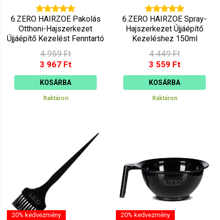
6.ZERO HAIRZOE Pakolás
6.ZERO HAIRZOE Spray-
Otthoni-Hajszerkezet
Hajszerkezet Újjáépítő
Újjáépítő Kezelést Fenntartó
Kezeléshez 150ml
250ml
4 959 Ft
4 449 Ft
3 967 Ft
3 559 Ft
KOSÁRBA
KOSÁRBA
Raktáron
Raktáron
20% kedvezmény
20% kedvezmény