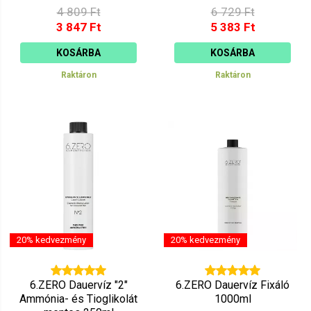
4 809 Ft
6 729 Ft
3 847 Ft
5 383 Ft
KOSÁRBA
KOSÁRBA
Raktáron
Raktáron
20% kedvezmény
20% kedvezmény
6.ZERO Dauervíz "2"
6.ZERO Dauervíz Fixáló
Ammónia- és Tioglikolát
1000ml