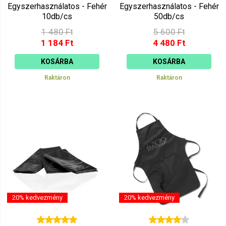
Egyszerhasználatos - Fehér
Egyszerhasználatos - Fehér
10db/cs
50db/cs
1 480 Ft
5 600 Ft
1 184 Ft
4 480 Ft
KOSÁRBA
KOSÁRBA
Raktáron
Raktáron
20% kedvezmény
20% kedvezmény