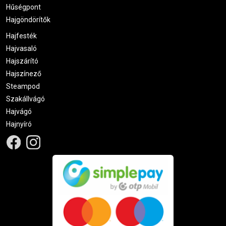
Hűségpont
Hajgöndörítők
Hajfesték
Hajvasaló
Hajszárító
Hajszínező
Steampod
Szakállvágó
Hajvágó
Hajnyíró