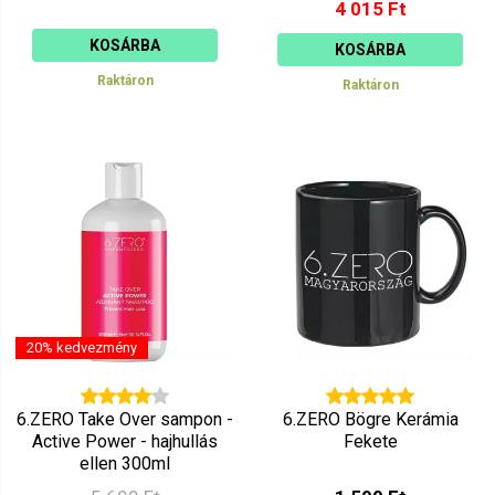
4 015 Ft
KOSÁRBA
KOSÁRBA
Raktáron
Raktáron
20% kedvezmény
6.ZERO Take Over sampon -
6.ZERO Bögre Kerámia
Active Power - hajhullás
Fekete
ellen 300ml