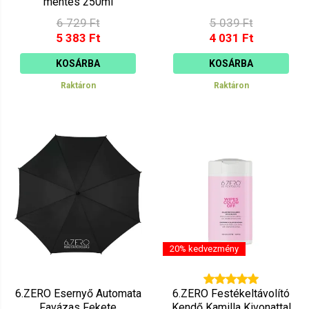
mentes 250ml
6 729 Ft
5 039 Ft
5 383 Ft
4 031 Ft
KOSÁRBA
KOSÁRBA
Raktáron
Raktáron
20% kedvezmény
6.ZERO Esernyő Automata
6.ZERO Festékeltávolító
Favázas Fekete
Kendő Kamilla Kivonattal