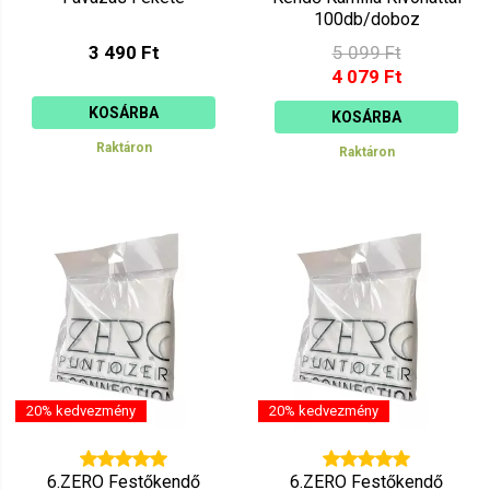
100db/doboz
3 490 Ft
5 099 Ft
4 079 Ft
KOSÁRBA
KOSÁRBA
Raktáron
Raktáron
20% kedvezmény
20% kedvezmény
6.ZERO Festőkendő
6.ZERO Festőkendő