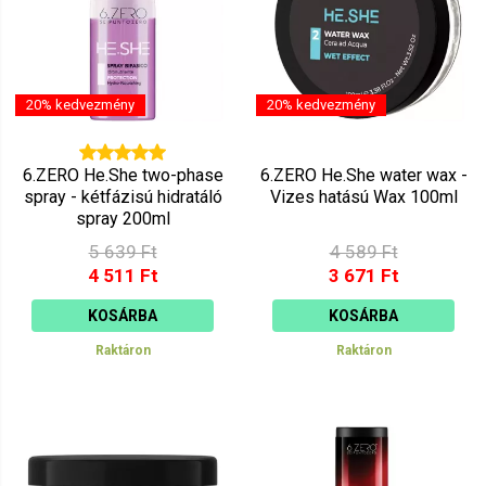
20% kedvezmény
20% kedvezmény
6.ZERO He.She two-phase
6.ZERO He.She water wax -
spray - kétfázisú hidratáló
Vizes hatású Wax 100ml
spray 200ml
5 639 Ft
4 589 Ft
4 511 Ft
3 671 Ft
KOSÁRBA
KOSÁRBA
Raktáron
Raktáron