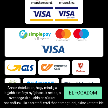
Annak érdekében, hogy mindig a
ELFOGADOM
Árukereső.hu
legjobb élményt nyújthassuk neked, a
szepsegcikk.hu oldalon sütiket
használunk. Ha szeretnél erről többet megtudni, akkor kattints
ide
!