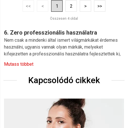
<<
<
1
2
>
>>
Összesen 4 oldal
6. Zero professzionális használatra
Nem csak a mindenki által ismert világmárkákat érdemes
használni, ugyanis vannak olyan márkák, melyeket
kifejezetten a professzionális használatra fejlesztettek ki,
azonban a nagy közönség számára nem igazán ismertek.
Mutass többet
Ráadásul a 6.ZERO több szempontból is jó választás. Ha
professzionális márkát szeretnél használni saját és/vagy
Kapcsolódó cikkek
vendégeid haján, akkor érdemes megismerni a 6.ZERO
márka kiváló termékeit.
A 6.ZERO termékek kifejlesztői abban a szellemben
tevékenykednek, hogy a természetes összetevőket
tartalmazó kozmetikumoknak mindenki számára
elérhetőnek kell lenni. Mindezt úgy, hogy ezek a