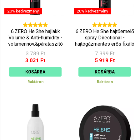
20% kedvezmény
20% kedvezmény
6.ZERO He.She hajlakk
6.ZERO He.She hajtőemelő
Volume & Anti-humidity -
spray Directional -
volumennöv.&párataszító
hajtógázmentes erős fixáló
500ml
400ml
3 789 Ft
7 399 Ft
3 031 Ft
5 919 Ft
KOSÁRBA
KOSÁRBA
Raktáron
Raktáron