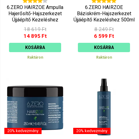
6.ZERO HAIRZOE Ampulla
6.ZERO HAIRZOE
Hajerősítő-Hajszerkezet
Báziskrém-Hajszerkezet
Újjáépítő Kezeléshez
Újjáépítő Kezeléshez 500ml
12x10ml
18 619 Ft
8 249 Ft
14 895 Ft
6 599 Ft
KOSÁRBA
KOSÁRBA
Raktáron
Raktáron
20% kedvezmény
20% kedvezmény