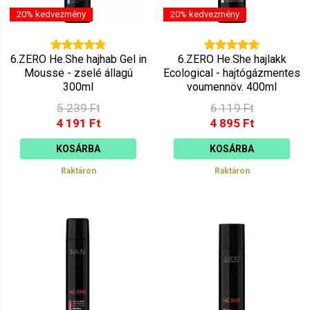
20% kedvezmény
20% kedvezmény
6.ZERO He.She hajhab Gel in
6.ZERO He.She hajlakk
Mousse - zselé állagú
Ecological - hajtógázmentes
300ml
voumennöv. 400ml
5 239 Ft
6 119 Ft
4 191 Ft
4 895 Ft
KOSÁRBA
KOSÁRBA
Raktáron
Raktáron