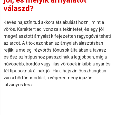
A 6.ZERO termékekkel igazán könnyű bánni és hatásuk
válaszd?
hamar láthatóvá válik. A termékek illata, valamint állaga is
lenyűgözi még a profi fodrászokat is. Így biztosan neked is
tetszeni fognak ezek a kiváló minőségű, válogatott
Kevés hajszín tud akkora átalakulást hozni, mint a
alapanyagokból készülő, vegán termékek. A minőségi
vörös. Karaktert ad, vonzza a tekintetet, és egy jól
6.ZERO termékekkel nagy öröm lesz együtt dolgozni és
megválasztott árnyalat kifejezetten ragyogóvá teheti
hatásuk sem marad el. Ha számodra is fontos a minőség,
az arcot. A titok azonban az árnyalatválasztásban
akkor válogass a minőségi 6.ZERO termékek közül és
rejlik: a meleg, rézvörös tónusok általában a tavasz
válaszd ki azokat, melyek a leginkább megfelelnek
és ősz színtípushoz passzolnak a legjobban, míg a
elképzeléseidnek!
hűvösebb, bordós vagy lilás vörösek inkább a nyár és
tél típusoknak állnak jól. Ha a hajszín összhangban
van a bőrtónusoddal, a végeredmény igazán
látványos lesz.