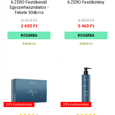
6.ZERO Festőkendő
6.ZERO Festőkötény
Egyszerhasználatos -
Fekete 30db/cs
3 319 Ft
6 829 Ft
2 655 Ft
5 463 Ft
KOSÁRBA
KOSÁRBA
Raktáron
Raktáron
20% kedvezmény
20% kedvezmény