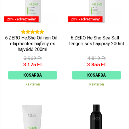
20% kedvezmény
20% kedvezmény
6.ZERO He.She Oil non Oil -
6.ZERO He.She Sea Salt -
olaj mentes hajfény és
tengeri sós hajspray 200ml
hajvédő 200ml
3 969 Ft
4 819 Ft
3 175 Ft
3 855 Ft
KOSÁRBA
KOSÁRBA
Raktáron
Raktáron