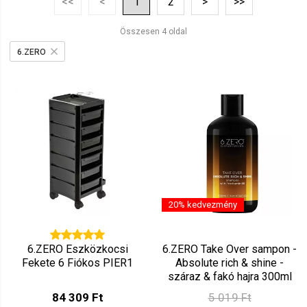
<<
<
1
2
>
>>
Ár szerint csökkenő
Mutat: 160
Összesen 4 oldal
Ár szerint növekvő
6.ZERO
20% kedvezmény
6.ZERO Eszközkocsi
6.ZERO Take Over sampon -
Fekete 6 Fiókos PIER1
Absolute rich & shine -
száraz & fakó hajra 300ml
84 309 Ft
5 019 Ft