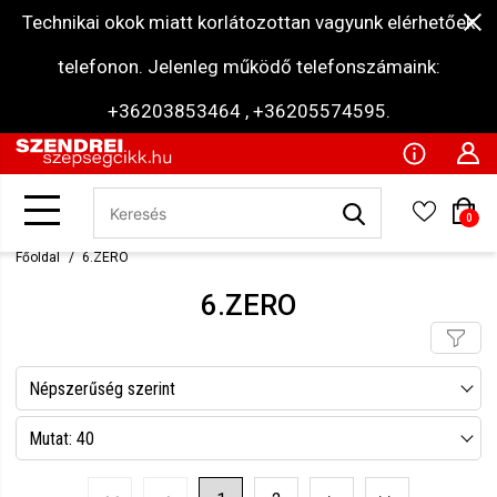
Technikai okok miatt korlátozottan vagyunk elérhetőek
telefonon. Jelenleg működő telefonszámaink:
+36203853464 , +36205574595.
0
Főoldal
6.ZERO
6.ZERO
Népszerűség szerint
Név szerint csökkenő
Mutat: 40
Név szerint növekvő
Mutat: 80