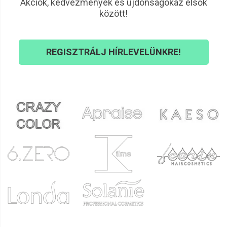
Akciók, kedvezmények és újdonságokaz elsők
között!
REGISZTRÁLJ HÍRLEVELÜNKRE!