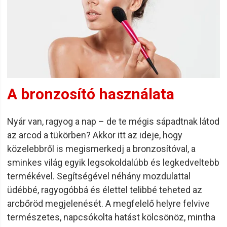
kozmetikumok a Földet sem terhelik meg.
A 6.ZERO termékek kiváló, természetes összetevőket
tartalmazó termékek
, amelyek átgondolt csomagolásban
kaphatók a hulladék minimalizálás érdekében. Ha 6.ZERO
termékeket használsz, akkor biztos lehetsz benne, hogy
nem csak vendéged hajának, hanem a környezetnek is jót
A bronzosító használata
teszel. Manapság már nem csupán az a fontos egy
kozmetikum kapcsán, hogy az adott termék hatásos legyen,
hanem az is, hogy megbízható, természetes összetevőket
Nyár van, ragyog a nap – de te mégis sápadtnak látod
tartalmazzon, illetve ne legyen ártalmas a környezetre
az arcod a tükörben? Akkor itt az ideje, hogy
nézve. A 6.ZERO termékei esetében mindez adott. A
közelebbről is megismerkedj a bronzosítóval, a
6.ZERO esetében a kompromisszumra kell 6.ZERO-t
sminkes világ egyik legsokoldalúbb és legkedveltebb
mondanod, a csodás hajra és a szépségre,
környezetvédelemre nem.
termékével. Segítségével néhány mozdulattal
üdébbé, ragyogóbbá és élettel telibbé teheted az
arcbőröd megjelenését. A megfelelő helyre felvive
A 6.ZERO termékfejlesztői abban hisznek, hogy a
természetes, napcsókolta hatást kölcsönöz, mintha
természetben minden megtalálható, amire a bőrápoláshoz