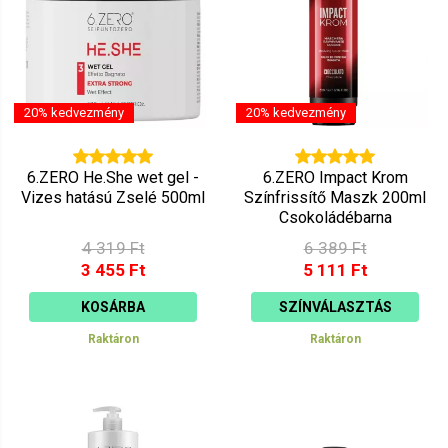
20% kedvezmény
20% kedvezmény
6.ZERO He.She wet gel -
6.ZERO Impact Krom
Vizes hatású Zselé 500ml
Színfrissítő Maszk 200ml
Csokoládébarna
4 319 Ft
6 389 Ft
3 455 Ft
5 111 Ft
KOSÁRBA
SZÍNVÁLASZTÁS
Raktáron
Raktáron