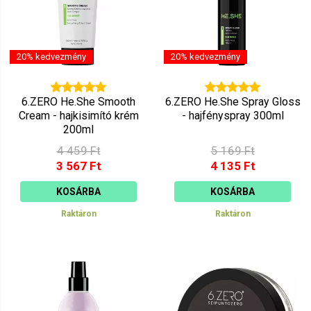
20% kedvezmény
20% kedvezmény
6.ZERO He.She Smooth
6.ZERO He.She Spray Gloss
Cream - hajkisimító krém
- hajfényspray 300ml
200ml
4 459 Ft
5 169 Ft
3 567 Ft
4 135 Ft
KOSÁRBA
KOSÁRBA
Raktáron
Raktáron