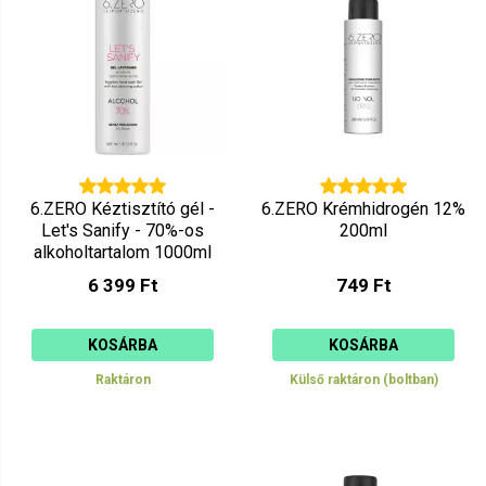
6.ZERO Kéztisztító gél -
6.ZERO Krémhidrogén 12%
Let's Sanify - 70%-os
200ml
alkoholtartalom 1000ml
6 399 Ft
749 Ft
KOSÁRBA
KOSÁRBA
Raktáron
Külső raktáron (boltban)