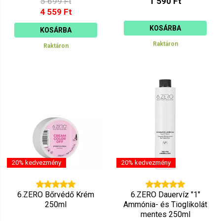
5 699 Ft
1 590 Ft
4 559 Ft
KOSÁRBA
KOSÁRBA
Raktáron
Raktáron
20% kedvezmény
20% kedvezmény
6.ZERO Bőrvédő Krém
6.ZERO Dauervíz "1"
250ml
Ammónia- és Tioglikolát
mentes 250ml