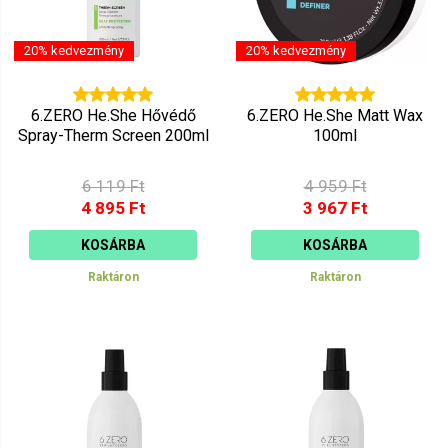
20% kedvezmény
20% kedvezmény
6.ZERO He.She Hővédő
6.ZERO He.She Matt Wax
Spray-Therm Screen 200ml
100ml
6 119 Ft
4 959 Ft
4 895 Ft
3 967 Ft
KOSÁRBA
KOSÁRBA
Raktáron
Raktáron