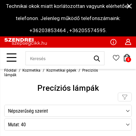
Technikai okok miatt korlátozottan vagyunk elérhetőek
telefonon. Jelenleg működő telefonszámaink:
+36203853464 , +36205574595.
0
Főoldal
Kozmetika
Kozmetikai gépek
Precíziós
lámpák
Precíziós lámpák
Népszerűség szerint
Név szerint csökkenő
Mutat: 40
Név szerint növekvő