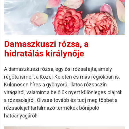
Damaszkuszi rózsa, a
hidratálás királynője
A damaszkuszi rózsa, egy ősi rózsafajta, amely
régóta ismert a Közel-Keleten és más régiókban is.
Különösen híres a gyönyörű, illatos rózsaszín
virágairól, valamint a belőlük nyert különleges olajról:
a rózsaolajról. Olvass tovább és tudj meg többet a
rózsaolajat tartalmazó termékek bőrápoló
hatóanyagáról!