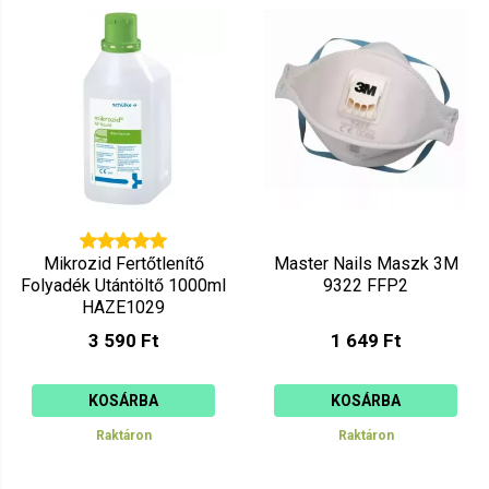
Mutat: 80
Ár szerint csökkenő
Mutat: 160
Ár szerint növekvő
Mikrozid Fertőtlenítő
Master Nails Maszk 3M
Folyadék Utántöltő 1000ml
9322 FFP2
HAZE1029
3 590 Ft
1 649 Ft
KOSÁRBA
KOSÁRBA
Raktáron
Raktáron