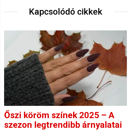
Kapcsolódó cikkek
Őszi köröm színek 2025 – A
szezon legtrendibb árnyalatai