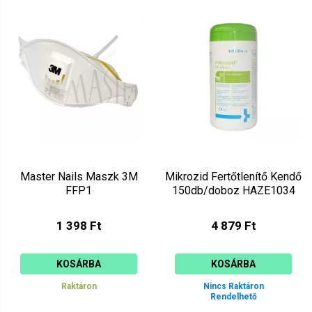
Master Nails Maszk 3M
Mikrozid Fertőtlenítő Kendő
FFP1
150db/doboz HAZE1034
1 398 Ft
4 879 Ft
KOSÁRBA
KOSÁRBA
Raktáron
Nincs Raktáron
Rendelhető