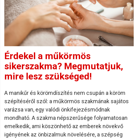
Érdekel a műkörmös
sikerszakma? Megmutatjuk,
mire lesz szükséged!
A manikűr és körömdíszítés nem csupán a köröm
szépítéséről szól: a műkörmös szakmának sajátos
varázsa van, egy valódi önkifejezésmódnak
mondható. A szakma népszerűsége folyamatosan
emelkedik, ami köszönhető az emberek növekvő
igényének az önbizalmuk növelésére, a szépség