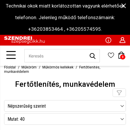
Technikai okok miatt korlátozottan vagyunk elérhetőek
telefonon. Jelenleg működő telefonszámaink:
+36203853464 , +36205574595.
0
Főoldal
Műköröm
Műkörmös kellékek
Fertőtlenítés,
munkavédelem
Fertőtlenítés, munkavédelem
Népszerűség szerint
Név szerint csökkenő
Mutat: 40
Név szerint növekvő