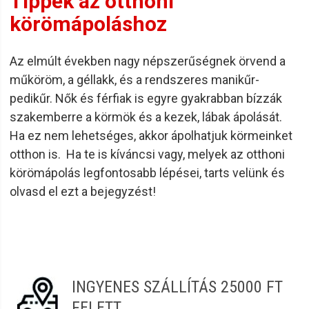
Tippek az otthoni
körömápoláshoz
Az elmúlt években nagy népszerűségnek örvend a
műköröm, a géllakk, és a rendszeres manikűr-
pedikűr. Nők és férfiak is egyre gyakrabban bízzák
szakemberre a körmök és a kezek, lábak ápolását.
Ha ez nem lehetséges, akkor ápolhatjuk körmeinket
otthon is. Ha te is kíváncsi vagy, melyek az otthoni
körömápolás legfontosabb lépései, tarts velünk és
olvasd el ezt a bejegyzést!
INGYENES SZÁLLÍTÁS 25000 FT
FELETT