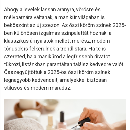
Ahogy a levelek lassan aranyra, vörösre és
mélybarnára váltanak, a manikür világában is
beköszönt az új szezon. Az őszi köröm színek 2025-
ben különösen izgalmas színpalettát hoznak: a
klasszikus árnyalatok mellett merész, modern
tónusok is felkerülnek a trendlistára. Ha te is
szereted, ha a manikűröd a legfrissebb divatot
tükrözi, listánkban garantáltan találsz kedvedre valót.
Összegyűjtöttük a 2025-ös őszi köröm színek
legnagyobb kedvenceit, amelyekkel biztosan
stílusos és modern maradsz.