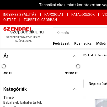
Technikai okok miatt korlátozottan 
INGYENES SZÁLLÍTÁS
|
KAPCSOLAT
|
KATALÓGUSOK
|
VI
OUTLET
|
TÖBBET OLCSÓBBAN
SZENDREI FODRÁSZKELLÉK ÉS
SZÉPSÉGCIKK
Fodrászat
Kozmetika
Műkö
Ár
Főoldal
Fodrás
490 Ft
33 991 Ft
Népszerűség
Kategóriák
Név szerint
Timsó
Név szerint
Babafejek, babafej tartók