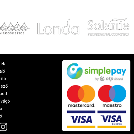
ték
aló
rító
nező
pod
lvágó
ó
ró