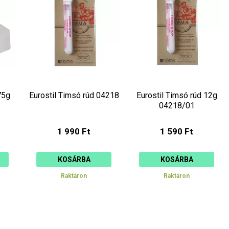
75g
Eurostil Timsó rúd 04218
Eurostil Timsó rúd 12g
04218/01
1 990 Ft
1 590 Ft
KOSÁRBA
KOSÁRBA
Raktáron
Raktáron