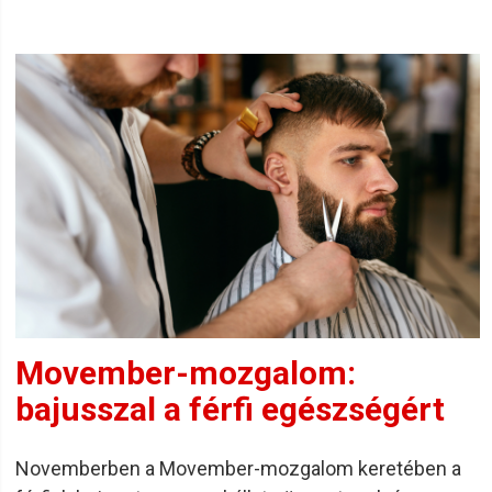
Movember-mozgalom:
bajusszal a férfi egészségért
Novemberben a Movember-mozgalom keretében a