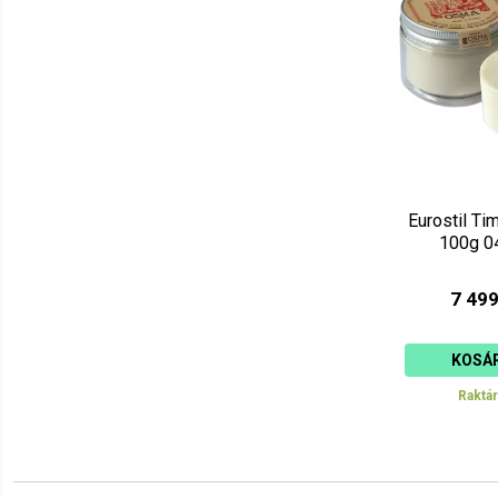
Mérőpoharak
Nyakpapír
Nyakszírtkefe
Nyaktál
Ollótartó
Paróka
Spiccpapír
Súlygallér
Tubuskinyomó
Eurostil T
Vizezők, flakonok
100g 0
7 499
KOSÁ
Raktá