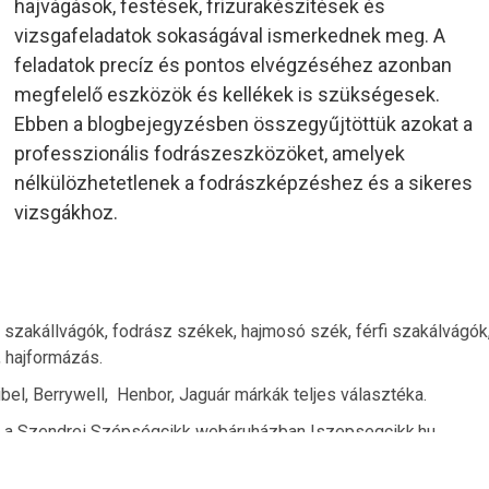
hajvágások, festések, frizurakészítések és
vizsgafeladatok sokaságával ismerkednek meg. A
feladatok precíz és pontos elvégzéséhez azonban
megfelelő eszközök és kellékek is szükségesek.
Ebben a blogbejegyzésben összegyűjtöttük azokat a
professzionális fodrászeszközöket, amelyek
nélkülözhetetlenek a fodrászképzéshez és a sikeres
vizsgákhoz.
 szakállvágók, fodrász székek, hajmosó szék, férfi szakálvágók
, hajformázás.
Sibel, Berrywell, Henbor, Jaguár márkák teljes választéka.
s a Szendrei Szépségcikk webáruházban |szepsegcikk.hu