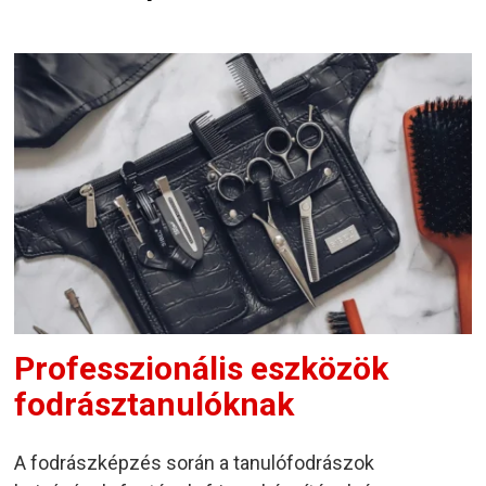
Professzionális eszközök
fodrásztanulóknak
A fodrászképzés során a tanulófodrászok