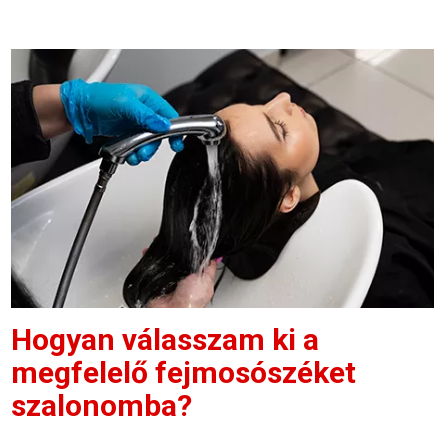
Hogyan válasszam ki a
megfelelő fejmosószéket
szalonomba?