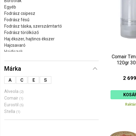
Borotvák
Ár szerint 
Egyéb
Fodrász csipesz
Ár szerint 
Fodrász fésű
Fodrász táska, szerszámtartó
Fodrász törölköző
Haj ékszer, hajtincs ékszer
Hajcsavaró
Hajdiszek
Comair Ti
Hajfestő ecset, kellékek
120gr 3
Hajgumi
Márka
Hajhálók, hajgumik, zuhanysapkák
Hajkefe
2 699
A
C
E
S
Hajszárító tartó
Hajvágó olló, ritkító olló
Alveola
(2)
KOSÁ
Kendők, kötények
Comair
(1)
Kontyalátét
Eurostil
Raktá
(5)
Kontygumi
Stella
(1)
Kozmetikai tükör, borotválkozó tükör
Lekötőháló
Melírfólia
Mérlegek