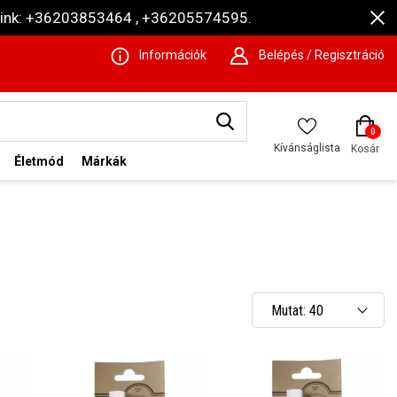
ámaink: +36203853464 , +36205574595.
Információk
Belépés / Regisztráció
0
Kívánságlista
Kosár
Életmód
Márkák
Mutat: 40
Mutat: 80
Mutat: 160