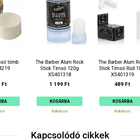
imsó tömb
The Barber Alum Rock
The Barber Alum R
4219
Stick Timsó 120g
Stick Timsó Rúd 1
XS401318
XS401319
 Ft
1 199 Ft
489 Ft
RBA
KOSÁRBA
KOSÁRBA
ron
Raktáron
Raktáron
Kapcsolódó cikkek