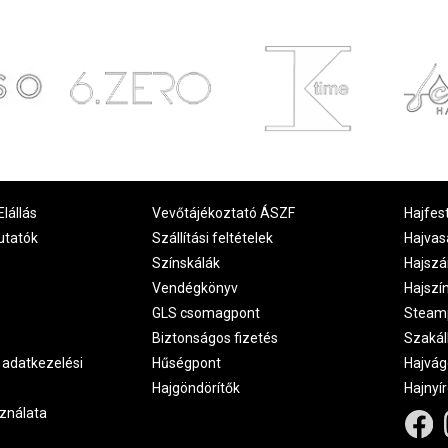
Elállás
Vevőtájékoztató ÁSZF
Hajfes
utatók
Szállítási feltételek
Hajvas
Színskálák
Hajszá
Vendégkönyv
Hajszí
GLS csomagpont
Steam
Biztonságos fizetés
Szakál
 adatkezelési
Hűségpont
Hajvág
Hajgöndörítők
Hajnyí
ználata