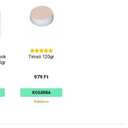
ock
Timsó 120gr
0gr
979 Ft
KOSÁRBA
Raktáron