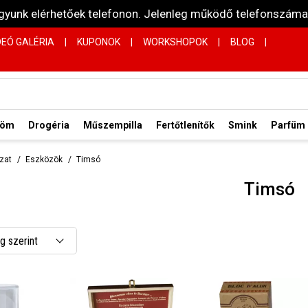
vagyunk elérhetőek telefonon. Jelenleg működő telefonsz
DEÓ GALÉRIA
|
KUPONOK
|
WORKSHOPOK
|
BLOG
|
röm
Drogéria
Műszempilla
Fertőtlenítők
Smink
Parfüm
zat
Eszközök
Timsó
Timsó
 szerint
 csökkenő
 növekvő