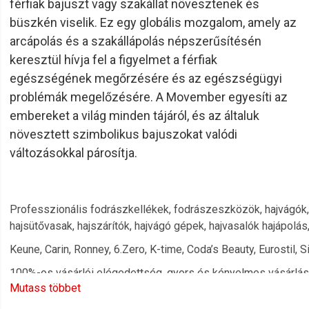
férfiak bajuszt vagy szakállat növesztenek és
büszkén viselik. Ez egy globális mozgalom, amely az
arcápolás és a szakállápolás népszerűsítésén
keresztül hívja fel a figyelmet a férfiak
egészségének megőrzésére és az egészségügyi
problémák megelőzésére. A Movember egyesíti az
embereket a világ minden tájáról, és az általuk
növesztett szimbolikus bajuszokat valódi
változásokkal párosítja.
Professzionális fodrászkellékek, fodrászeszközök, hajvágók,
hajsütővasak, hajszárítók, hajvágó gépek, hajvasalók hajápolás
Keune, Carin, Ronney, 6.Zero, K-time, Coda’s Beauty, Eurostil, 
100%-os vásárlói elégedettség, gyors és kényelmes vásárlá
Mutass többet