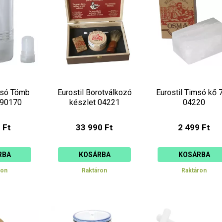
csökkenő
növekvő
msó Tömb
Eurostil Borotválkozó
Eurostil Timsó kő 
090170
készlet 04221
04220
 Ft
33 990 Ft
2 499 Ft
RBA
KOSÁRBA
KOSÁRBA
ron
Raktáron
Raktáron