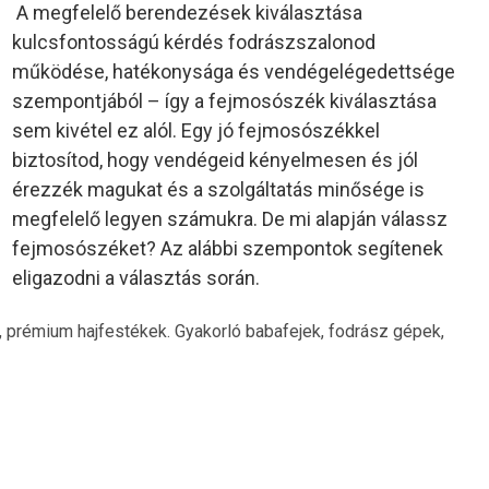
A megfelelő berendezések kiválasztása
kulcsfontosságú kérdés fodrászszalonod
működése, hatékonysága és vendégelégedettsége
szempontjából – így a fejmosószék kiválasztása
sem kivétel ez alól. Egy jó fejmosószékkel
biztosítod, hogy vendégeid kényelmesen és jól
érezzék magukat és a szolgáltatás minősége is
megfelelő legyen számukra. De mi alapján válassz
fejmosószéket? Az alábbi szempontok segítenek
eligazodni a választás során.
, prémium hajfestékek. Gyakorló babafejek, fodrász gépek,