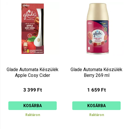
Mutat: 80
Ár szerint csökkenő
Mutat: 160
Ár szerint növekvő
Glade Automata Készülék
Glade Automata Készülék
Apple Cosy Cider
Berry 269 ml
3 399 Ft
1 659 Ft
KOSÁRBA
KOSÁRBA
Raktáron
Raktáron