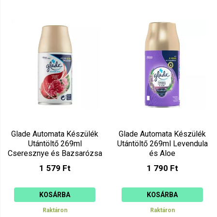
Glade Automata Készülék
Glade Automata Készülék
Utántöltő 269ml
Utántöltő 269ml Levendula
Cseresznye és Bazsarózsa
és Aloe
1 579 Ft
1 790 Ft
KOSÁRBA
KOSÁRBA
Raktáron
Raktáron