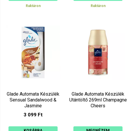
Raktáron
Raktáron
Glade Automata Készülék
Glade Automata Készülék
Sensual Sandalwood &
Utántöltő 269ml Champagne
Jasmine
Cheers
3 099 Ft
KOSÁRBA
MEGNÉZEM