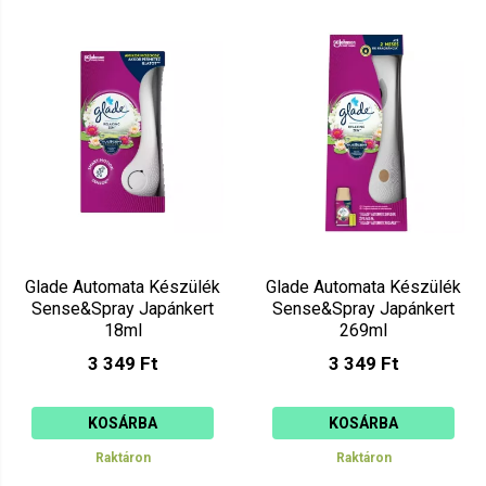
Glade Automata Készülék
Glade Automata Készülék
Sense&Spray Japánkert
Sense&Spray Japánkert
18ml
269ml
3 349 Ft
3 349 Ft
KOSÁRBA
KOSÁRBA
Raktáron
Raktáron