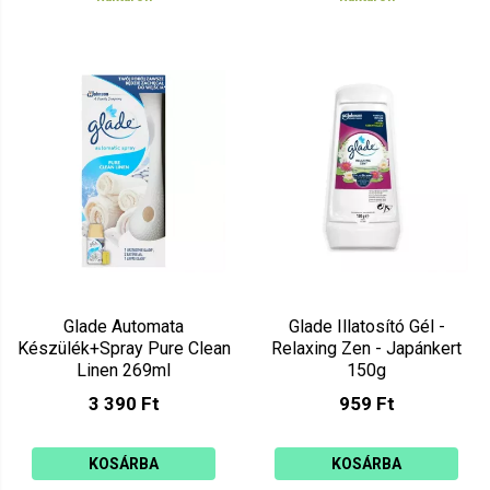
Glade Automata
Glade Illatosító Gél -
Készülék+Spray Pure Clean
Relaxing Zen - Japánkert
Linen 269ml
150g
3 390 Ft
959 Ft
KOSÁRBA
KOSÁRBA