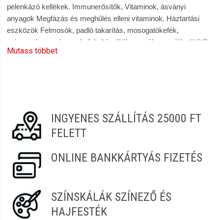
pelenkázó kellékek. Immunerősítők, Vitaminok, ásványi
anyagok Megfázás és meghűlés elleni vitaminok. Háztartási
eszközök Felmosók, padló takarítás, mosogatókefék,
szivacsok, mosószerek, folteltávolítók, mosókapszulák, öblítők.
Mutass többet
Konyhai törlőkendő, szemeteszsák. Szobai Illatosítók,
illatgyertyák, illatolajok, légfrissítők. Szájápoló termékek,
fogkefék, fogkrémek, szájvizek. Borotválkozó szerek,
szőrtelenítők, intim szőrtelenítés. Higiéniai termékek,
dezodorok, kézápolás és szappanok, testápolás. Általános
tisztítószerek, bútorápolók, vízkőoldók, háztartási
INGYENES SZÁLLÍTÁS 25000 FT
fertőtlenítőszerek, Padló ápolók, szőnyegtisztítók,
FELETT
szőnyegápolók. Rovarriasztók, rovarírtók. 100%-os vásárlói
elégedettség, gyors és kényelmes vásárlás a Szendrei
ONLINE BANKKÁRTYÁS FIZETÉS
Szépségcikk webáruházban |szepsegcikk.hu
SZÍNSKÁLÁK SZÍNEZŐ ÉS
HAJFESTÉK