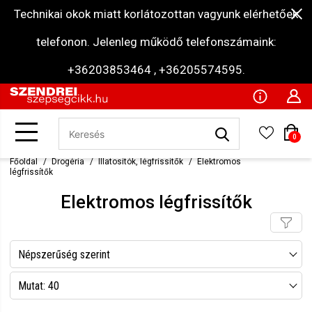
Technikai okok miatt korlátozottan vagyunk elérhetőek
telefonon. Jelenleg működő telefonszámaink:
+36203853464 , +36205574595.
0
Főoldal
Drogéria
Illatosítók, légfrissítők
Elektromos
légfrissítők
Elektromos légfrissítők
Népszerűség szerint
Név szerint csökkenő
Mutat: 40
Név szerint növekvő