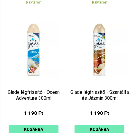
Raktáron
Raktáron
Glade légfrissítő - Ocean
Glade légfrissítő - Szantálfa
Adventure 300ml
és Jázmin 300ml
1 190 Ft
1 190 Ft
KOSÁRBA
KOSÁRBA