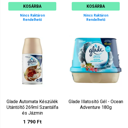
KOSÁRBA
KOSÁRBA
Nincs Raktáron
Nincs Raktáron
Rendelhető
Rendelhető
Glade Automata Készülék
Glade Illatosító Gél - Ocean
Utántöltő 269ml Szantálfa
Adventure 180g
és Jázmin
1 790 Ft