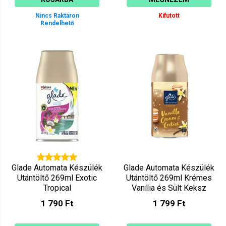
Nincs Raktáron
Kifutott
Rendelhető
Glade Automata Készülék
Glade Automata Készülék
Utántöltő 269ml Exotic
Utántöltő 269ml Krémes
Tropical
Vanília és Sült Keksz
1 790 Ft
1 799 Ft