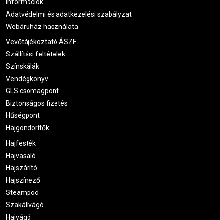
Információk
Adatvédelmi és adatkezelési szabályzat
Webáruház használata
Vevőtájékoztató ÁSZF
Szállítási feltételek
Színskálák
Vendégkönyv
GLS csomagpont
Biztonságos fizetés
Hűségpont
Hajgöndörítők
Hajfesték
Hajvasaló
Hajszárító
Hajszínező
Steampod
Szakállvágó
Hajvágó