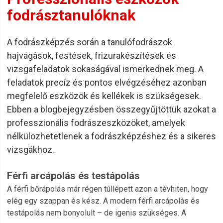
fodrásztanulóknak
A fodrászképzés során a tanulófodrászok
hajvágások, festések, frizurakészítések és
vizsgafeladatok sokaságával ismerkednek meg. A
feladatok precíz és pontos elvégzéséhez azonban
megfelelő eszközök és kellékek is szükségesek.
Ebben a blogbejegyzésben összegyűjtöttük azokat a
professzionális fodrászeszközöket, amelyek
nélkülözhetetlenek a fodrászképzéshez és a sikeres
vizsgákhoz.
Férfi arcápolás és testápolás
A férfi bőrápolás már régen túllépett azon a tévhiten, hogy
elég egy szappan és kész. A modern férfi arcápolás és
testápolás nem bonyolult – de igenis szükséges. A