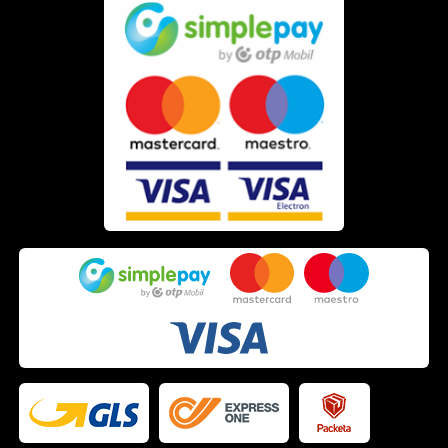
A férfi arcápolás legjobb eredményt akkor hoz, ha a teljes
grooming rutinba illeszkedik. A
szakállvágóval
és
trimmerrel
rendben tartott arcszőrzet mellett a
szakállápoló
termékek
gondoskodnak a szőrzet puhaságáról és
egészségéről. A teljes barber shop élményhez a
férfi
hajápolási termékek
is nélkülözhetetlenek. Fedezd fel a
teljes
férfi arcápolás és testápolás
kínálatát, és alakítsd ki a
saját, egyszerű de hatékony napi rutinod!