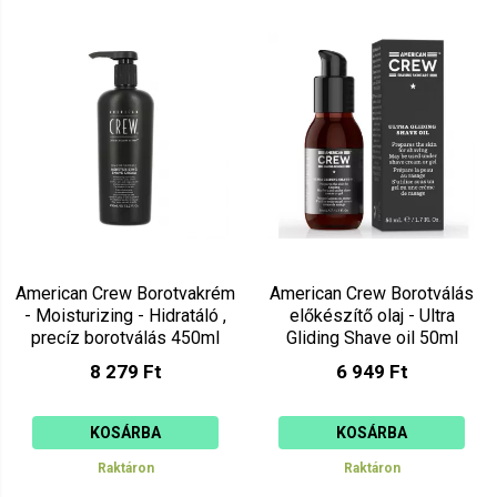
American Crew Borotvakrém
American Crew Borotválás
- Moisturizing - Hidratáló ,
előkészítő olaj - Ultra
precíz borotválás 450ml
Gliding Shave oil 50ml
8 279 Ft
6 949 Ft
KOSÁRBA
KOSÁRBA
Raktáron
Raktáron