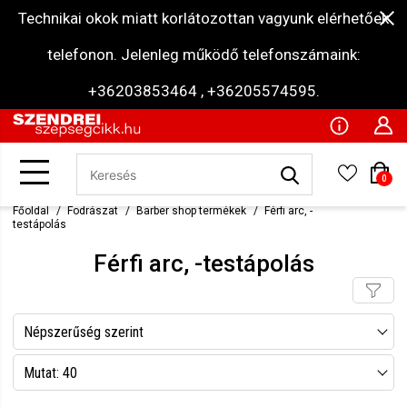
Technikai okok miatt korlátozottan vagyunk elérhetőek
telefonon. Jelenleg működő telefonszámaink:
+36203853464 , +36205574595.
0
Főoldal
Fodrászat
Barber shop termékek
Férfi arc, -
testápolás
Férfi arc, -testápolás
Népszerűség szerint
Név szerint csökkenő
Mutat: 40
Név szerint növekvő