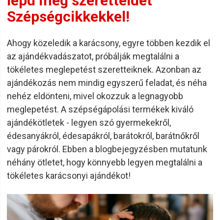
lepd meg szeretteidet
Szépségcikkekkel!
Ahogy közeledik a karácsony, egyre többen kezdik el
az ajándékvadászatot, próbálják megtalálni a
tökéletes meglepetést szeretteiknek. Azonban az
ajándékozás nem mindig egyszerű feladat, és néha
nehéz eldönteni, mivel okozzuk a legnagyobb
meglepetést. A szépségápolási termékek kiváló
ajándékötletek - legyen szó gyermekekről,
édesanyákról, édesapákról, barátokról, barátnőkről
vagy párokról. Ebben a blogbejegyzésben mutatunk
néhány ötletet, hogy könnyebb legyen megtalálni a
tökéletes karácsonyi ajándékot!