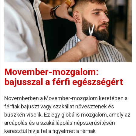
Movember-mozgalom:
bajusszal a férfi egészségért
Novemberben a Movember-mozgalom keretében a
férfiak bajuszt vagy szakállat növesztenek és
büszkén viselik. Ez egy globális mozgalom, amely az
arcápolás és a szakállápolás népszerűsítésén
keresztül hívja fel a figyelmet a férfiak