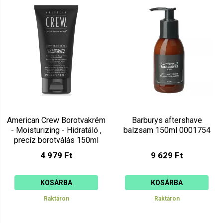
Mutat: 80
Ár szerint csökkenő
Mutat: 160
Ár szerint növekvő
American Crew Borotvakrém
Barburys aftershave
- Moisturizing - Hidratáló ,
balzsam 150ml 0001754
precíz borotválás 150ml
4 979 Ft
9 629 Ft
KOSÁRBA
KOSÁRBA
Raktáron
Raktáron