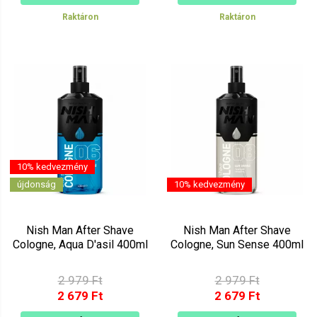
Raktáron
Raktáron
10% kedvezmény
újdonság
10% kedvezmény
Nish Man After Shave
Nish Man After Shave
Cologne, Aqua D'asil 400ml
Cologne, Sun Sense 400ml
2 979 Ft
2 979 Ft
2 679 Ft
2 679 Ft