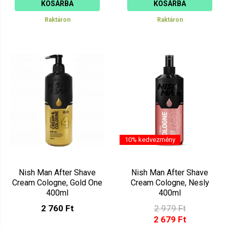
KOSÁRBA
KOSÁRBA
Raktáron
Raktáron
10% kedvezmény
Nish Man After Shave
Nish Man After Shave
Cream Cologne, Gold One
Cream Cologne, Nesly
400ml
400ml
2 760 Ft
2 979 Ft
2 679 Ft