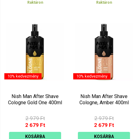
Raktáron
Raktáron
10% kedvezmény
10% kedvezmény
Nish Man After Shave
Nish Man After Shave
Cologne Gold One 400ml
Cologne, Amber 400ml
2 979 Ft
2 979 Ft
2 679 Ft
2 679 Ft
KOSÁRBA
KOSÁRBA