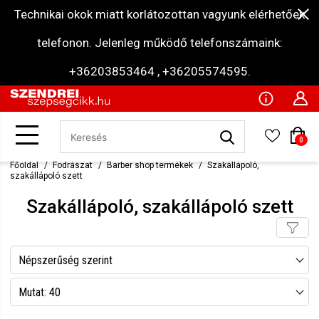
Technikai okok miatt korlátozottan vagyunk elérhetőek
telefonon. Jelenleg működő telefonszámaink:
+36203853464 , +36205574595.
0
Főoldal
Fodrászat
Barber shop termékek
Szakállápoló,
szakállápoló szett
Szakállápoló, szakállápoló szett
Népszerűség szerint
Név szerint csökkenő
Mutat: 40
Név szerint növekvő