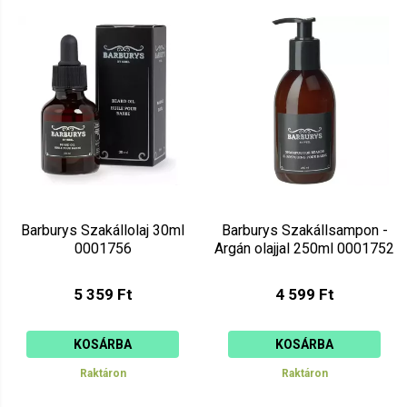
Barburys Szakállolaj 30ml
Barburys Szakállsampon -
0001756
Argán olajjal 250ml 0001752
5 359 Ft
4 599 Ft
KOSÁRBA
KOSÁRBA
Raktáron
Raktáron