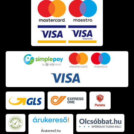
szakállad. A
borotvák
segítségével a kontúrok élesre
vághatók, a
orr- és fülszőrzet nyírókkal
pedig a teljes
megjelenés rendezetté tehető. A
barber festési termékek
segítségével az ősz szálak is diszkréten elfedhetők, ha
szükséges.
Fedezd fel a teljes
barber shop termékek
kínálatát, és
alakítsd ki azt a szakállápolási rutint, amely valóban
megfelel az igényeidnek!
Árukereső.hu