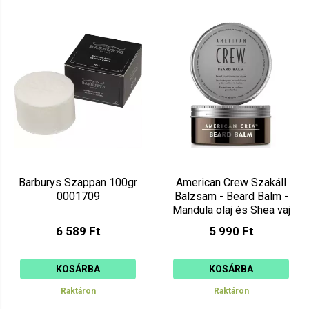
Barburys Szappan 100gr
American Crew Szakáll
0001709
Balzsam - Beard Balm -
Mandula olaj és Shea vaj
60g
6 589 Ft
5 990 Ft
KOSÁRBA
KOSÁRBA
Raktáron
Raktáron