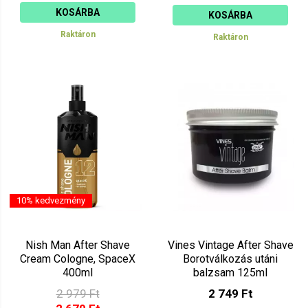
KOSÁRBA
KOSÁRBA
Raktáron
Raktáron
10% kedvezmény
Nish Man After Shave
Vines Vintage After Shave
Cream Cologne, SpaceX
Borotválkozás utáni
400ml
balzsam 125ml
2 979 Ft
2 749 Ft