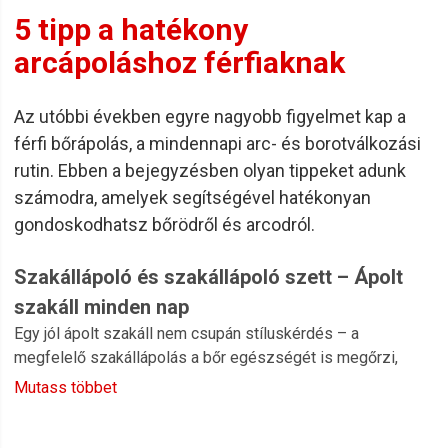
5 tipp a hatékony
arcápoláshoz férfiaknak
Az utóbbi években egyre nagyobb figyelmet kap a
férfi bőrápolás, a mindennapi arc- és borotválkozási
rutin. Ebben a bejegyzésben olyan tippeket adunk
számodra, amelyek segítségével hatékonyan
gondoskodhatsz bőrödről és arcodról.
Szakállápoló és szakállápoló szett – Ápolt
szakáll minden nap
Egy jól ápolt szakáll nem csupán stíluskérdés – a
megfelelő szakállápolás a bőr egészségét is megőrzi,
miközben a szőrzet puha, rendezett és kellemes tapintású
Mutass többet
marad. Sokan elkövetik azt a hibát, hogy csak a hajukra
fordítanak figyelmet, miközben a szakáll és a mögötte lévő