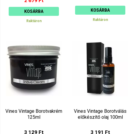
2 679 Ft
KOSÁRBA
KOSÁRBA
Raktáron
Raktáron
Vines Vintage Borotvakrém
Vines Vintage Borotválás
125ml
előkészítő olaj 100ml
3 129 Ft
3 191 Ft