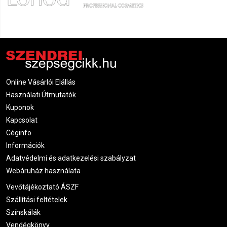
a szakállápolás ne legyen bonyolult, hanem egy gyors,
napi szintű rutinná váljon.
A szakállápolás helyes sorrendje
Tisztítás:
Mosd meg a szakállad meleg vízzel és
speciális szakáll samponnal, hogy eltávolítsd a
Online Vásárlói Elállás
szennyeződéseket.
Használati Útmutatók
Szárítás:
Törölközővel óvatosan itasd fel a vizet – ne
Kuponok
dörzsöld erősen.
Kapcsolat
Szakállolaj felvitele:
Pár csepp olajat masszírozz be a
Céginfo
tenyeredbe, majd egyenletesen dolgozd bele a szakállba
Információk
és az alatta lévő bőrbe.
Adatvédelmi és adatkezelési szabályzat
Balzsam vagy vaj:
Ha hosszabb a szakállad,
Webáruház használata
szakállbalzsammal vagy vajjal formázd és tartsd
Vevőtájékoztató ÁSZF
kordában.
Szállítási feltételek
Fésülés:
Szakáll kefével vagy fésűvel simítsd el a
szőrzetet a kívánt irányba.
Színskálák
Formázás:
Szakállvágó segítségével
vagy
trimmelővel
Vendégkönyv