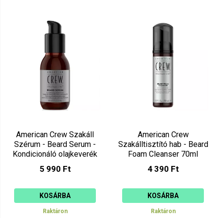
American Crew Szakáll
American Crew
Szérum - Beard Serum -
Szakálltisztító hab - Beard
Kondicionáló olajkeverék
Foam Cleanser 70ml
50ml
5 990 Ft
4 390 Ft
KOSÁRBA
KOSÁRBA
Raktáron
Raktáron