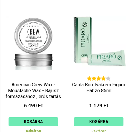
American Crew Wax -
Caola Borotvakrém Figaro
Moustache Wax - Bajusz
Habzó 85ml
formázásához , erős tartás
15g
6 490 Ft
1 179 Ft
KOSÁRBA
KOSÁRBA
Raktáron
Raktáron