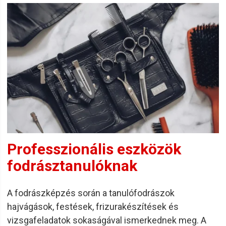
Professzionális eszközök
fodrásztanulóknak
A fodrászképzés során a tanulófodrászok
hajvágások, festések, frizurakészítések és
vizsgafeladatok sokaságával ismerkednek meg. A