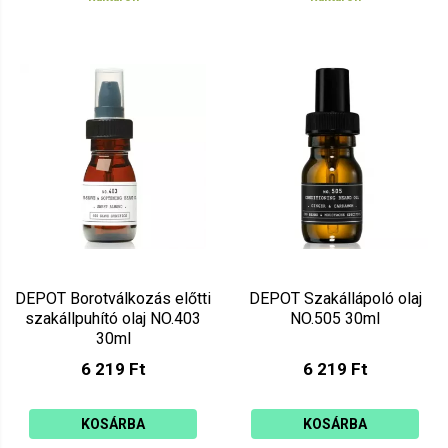
DEPOT Borotválkozás előtti
DEPOT Szakállápoló olaj
szakállpuhító olaj NO.403
NO.505 30ml
30ml
6 219 Ft
6 219 Ft
KOSÁRBA
KOSÁRBA