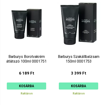
Mutat: 80
Ár szerint csökkenő
Mutat: 160
Ár szerint növekvő
Barburys Borotvakrém
Barburys Szakállbalzsam
átlátszó 100ml 0001751
150ml 0001753
6 189 Ft
3 399 Ft
KOSÁRBA
KOSÁRBA
Raktáron
Raktáron