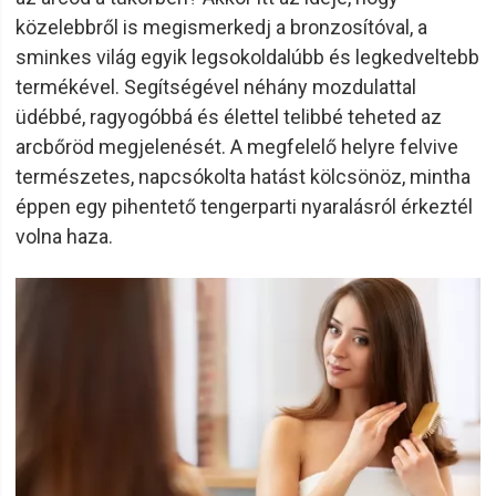
közelebbről is megismerkedj a bronzosítóval, a
sminkes világ egyik legsokoldalúbb és legkedveltebb
termékével. Segítségével néhány mozdulattal
üdébbé, ragyogóbbá és élettel telibbé teheted az
arcbőröd megjelenését. A megfelelő helyre felvive
természetes, napcsókolta hatást kölcsönöz, mintha
éppen egy pihentető tengerparti nyaralásról érkeztél
volna haza.