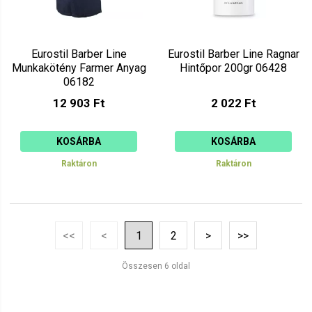
Eurostil Barber Line
Eurostil Barber Line Ragnar
Munkakötény Farmer Anyag
Hintőpor 200gr 06428
06182
12 903 Ft
2 022 Ft
KOSÁRBA
KOSÁRBA
Raktáron
Raktáron
<<
<
1
2
>
>>
Összesen 6 oldal