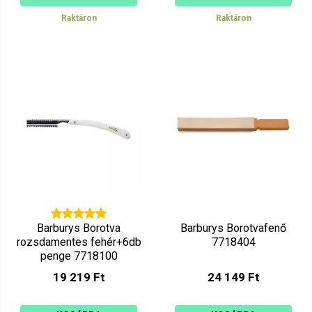
Raktáron
Raktáron
Barburys Borotva
Barburys Borotvafenő
rozsdamentes fehér+6db
7718404
penge 7718100
19 219 Ft
24 149 Ft