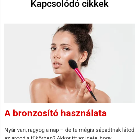
Kapcsolódó cikkek
A bronzosító használata
Nyár van, ragyog a nap – de te mégis sápadtnak látod
az arcod a tükörben? Akkor itt az ideje, hogy