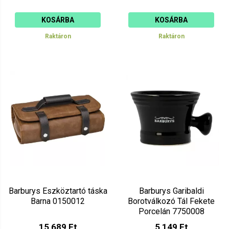
KOSÁRBA
KOSÁRBA
Raktáron
Raktáron
Barburys Eszköztartó táska
Barburys Garibaldi
Barna 0150012
Borotválkozó Tál Fekete
Porcelán 7750008
15 689 Ft
5 149 Ft