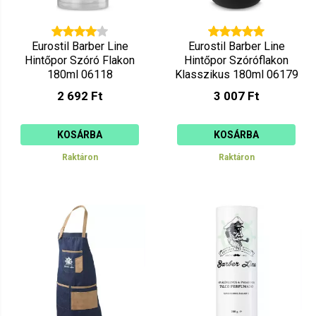
Eurostil Barber Line
Eurostil Barber Line
Hintőpor Szóró Flakon
Hintőpor Szóróflakon
180ml 06118
Klasszikus 180ml 06179
2 692 Ft
3 007 Ft
KOSÁRBA
KOSÁRBA
Raktáron
Raktáron