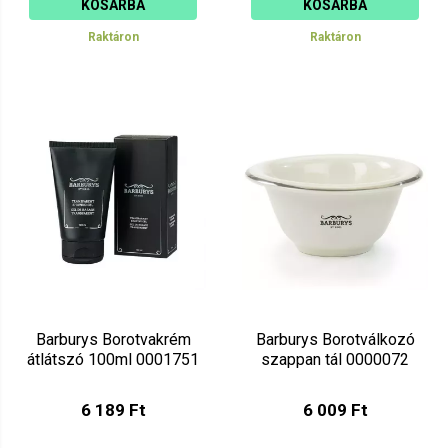
KOSÁRBA
KOSÁRBA
Raktáron
Raktáron
Barburys Borotvakrém
Barburys Borotválkozó
átlátszó 100ml 0001751
szappan tál 0000072
6 189 Ft
6 009 Ft