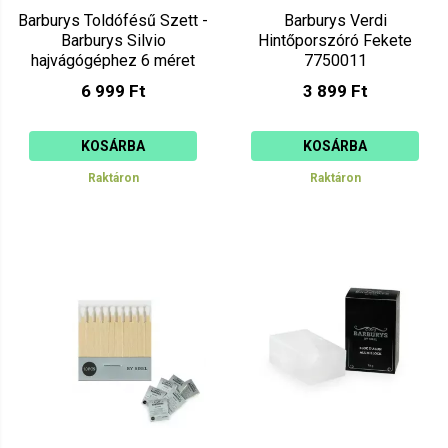
Barburys Toldófésű Szett -
Barburys Verdi
Barburys Silvio
Hintőporszóró Fekete
hajvágógéphez 6 méret
7750011
781001001
6 999 Ft
3 899 Ft
KOSÁRBA
KOSÁRBA
Raktáron
Raktáron