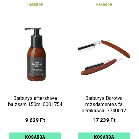
Raktáron
Raktáron
Barburys aftershave
Barburys Borotva
balzsam 150ml 0001754
rozsdamentes fa
berakással 7740012
9 629 Ft
17 239 Ft
KOSÁRBA
KOSÁRBA