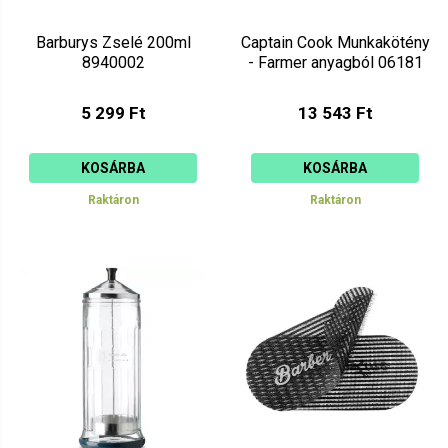
Barburys Zselé 200ml
Captain Cook Munkakötény
8940002
- Farmer anyagból 06181
5 299 Ft
13 543 Ft
KOSÁRBA
KOSÁRBA
Raktáron
Raktáron