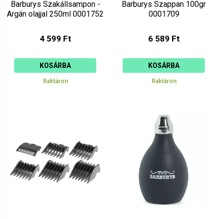
Barburys Szakállsampon -
Barburys Szappan 100gr
Argán olajjal 250ml 0001752
0001709
4 599 Ft
6 589 Ft
KOSÁRBA
KOSÁRBA
Raktáron
Raktáron