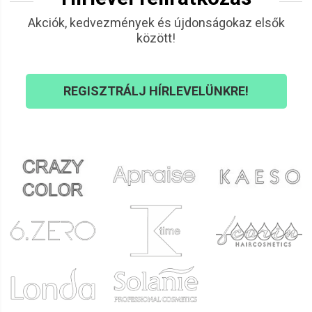
vezeték
, amely maximális mozgásszabadságot biztosít
Akciók, kedvezmények és újdonságokaz elsők
munka közben. Ez a hivatásos mágneses hajvágógép
között!
megbízható, csendes működésű és könnyen kezelhető.
Állítható vágási magassága, hajlításálló vezetéke és
hosszú élettartamú vágófeje évekig megőrzi élességét. A
REGISZTRÁLJ HÍRLEVELÜNKRE!
hajvágógépek
széles választékából mindenki megtalálhatja
a saját munkastílusához illő modellt, de a kínálat
kiegészíthető
szakállvágókkal
és
trimmerekkel
is a teljes
körű barber szolgáltatáshoz.
Barber székek és szalonberendezés
A barber márka nemcsak az eszközökre gondolt, hanem
arra is, hogy milyen környezetben végzik el a fodrászati
munkákat. Prémium minőségű
barber székek
erős, fekete
műbőr kárpittal, forgásgátlóval, stabil hidraulikus emelővel,
dönthető háttámlával, kihúzható fejtartóval és masszív
lábtartóval kerülnek forgalomba. Egy férfi barber szék
kialakítása szándékosan
erőteljesebb és robusztusabb
,
mint egy hagyományos fodrász szék – a hosszabb ülések