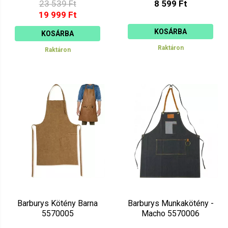
23 539 Ft
8 599 Ft
19 999 Ft
KOSÁRBA
KOSÁRBA
Raktáron
Raktáron
Barburys Kötény Barna
Barburys Munkakötény -
5570005
Macho 5570006