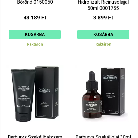
Bőrőnd 0150050
Hidrolizált Ricinusolajjal
50ml 0001755
43 189 Ft
3 899 Ft
KOSÁRBA
KOSÁRBA
Raktáron
Raktáron
Barburys Szakállbalzsam
Barburys Szakállolaj 30ml