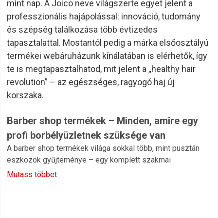
mint nap. A Joico neve világszerte egyet jelent a
professzionális hajápolással: innováció, tudomány
és szépség találkozása több évtizedes
tapasztalattal. Mostantól pedig a márka elsőosztályú
termékei webáruházunk kínálatában is elérhetők, így
te is megtapasztalhatod, mit jelent a „healthy hair
revolution” – az egészséges, ragyogó haj új
korszaka.
Barber shop termékek – Minden, amire egy
profi borbélyüzletnek szüksége van
A barber shop termékek világa sokkal több, mint pusztán
eszközök gyűjteménye – egy komplett szakmai
ökoszisztéma, amely a férfi hajápolástól a borotválkozáson
Mutass többet
át a szalonberendezésig mindent lefed. Kínálatunkban
megtalálhatók a
samponok
,
balzsamok
, hajformázó
termékek, borotvák, pamacsok, kötények, eszköztartó