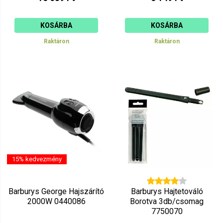
KOSÁRBA
KOSÁRBA
Raktáron
Raktáron
15% kedvezmény
Barburys George Hajszárító
Barburys Hajtetováló
2000W 0440086
Borotva 3db/csomag
7750070