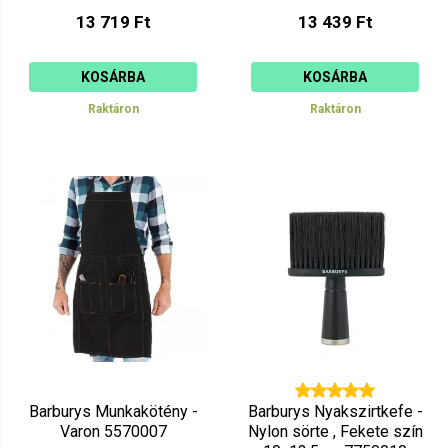
13 719 Ft
13 439 Ft
KOSÁRBA
KOSÁRBA
Raktáron
Raktáron
Barburys Munkakötény -
Barburys Nyakszirtkefe -
Varon 5570007
Nylon sörte , Fekete szín