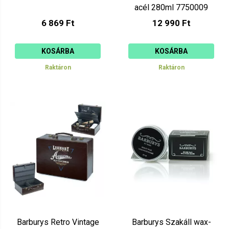
acél 280ml 7750009
6 869 Ft
12 990 Ft
KOSÁRBA
KOSÁRBA
Raktáron
Raktáron
Barburys Retro Vintage
Barburys Szakáll wax-