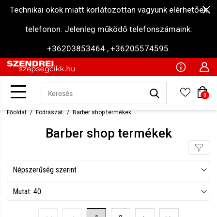
Technikai okok miatt korlátozottan vagyunk elérhetőek
telefonon. Jelenleg működő telefonszámaink:
+36203853464 , +36205574595.
0
Főoldal
Fodrászat
Barber shop termékek
Barber shop termékek
Népszerűség szerint
Név szerint csökkenő
Mutat: 40
Név szerint növekvő
Mutat: 80