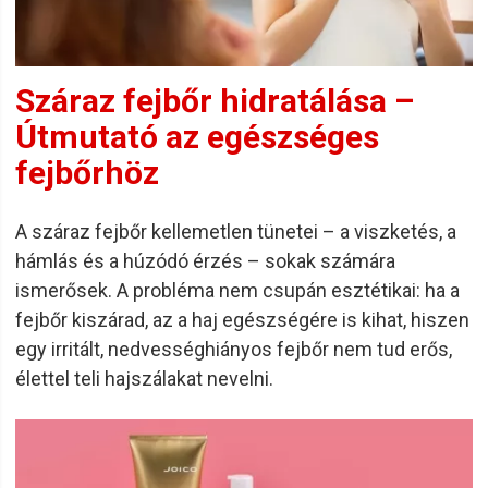
Száraz fejbőr hidratálása –
Útmutató az egészséges
fejbőrhöz
A száraz fejbőr kellemetlen tünetei – a viszketés, a
hámlás és a húzódó érzés – sokak számára
ismerősek. A probléma nem csupán esztétikai: ha a
fejbőr kiszárad, az a haj egészségére is kihat, hiszen
egy irritált, nedvességhiányos fejbőr nem tud erős,
élettel teli hajszálakat nevelni.