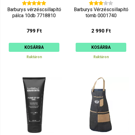
Barburys vérzéscsillapító
Barburys Vérzéscsillapító
pálca 10db 7718810
tömb 0001740
799 Ft
2 990 Ft
KOSÁRBA
KOSÁRBA
Raktáron
Raktáron