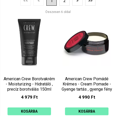
<<
<
1
2
>
>>
Ár szerint csökkenő
Mutat: 160
Összesen 6 oldal
Ár szerint növekvő
American Crew Borotvakrém
American Crew Pomádé
- Moisturizing - Hidratáló ,
Krémes - Cream Pomade -
precíz borotválás 150ml
Gyenge tartás , gyenge fény
85g
4 979 Ft
4 990 Ft
KOSÁRBA
KOSÁRBA