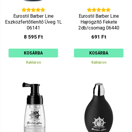
Eurostil Barber Line
Eurostil Barber Line
Eszközfertőtlenítő Üveg 1L
Hajrögzítő Fekete
06141
2db/csomag 06440
8 595 Ft
691 Ft
KOSÁRBA
KOSÁRBA
Raktáron
Raktáron