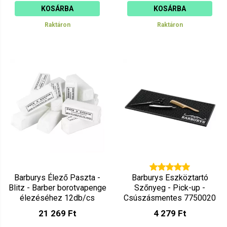
KOSÁRBA
KOSÁRBA
Raktáron
Raktáron
Barburys Élező Paszta -
Barburys Eszköztartó
Blitz - Barber borotvapenge
Szőnyeg - Pick-up -
élezéséhez 12db/cs
Csúszásmentes 7750020
7718500
21 269 Ft
4 279 Ft