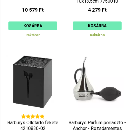
10x13,5cm 7750010
10 579 Ft
4 279 Ft
KOSÁRBA
KOSÁRBA
Raktáron
Raktáron
Barburys Ollotartó fekete
Barburys Parfüm porlasztó -
4210830-02
Anchor - Rozsdamentes