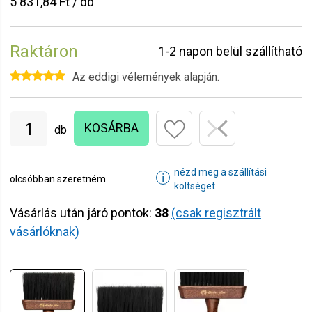
5 831,84 Ft / db
Raktáron
1-2 napon belül szállítható
Az eddigi vélemények alapján.
KOSÁRBA
db
nézd meg a szállítási
ℹ
olcsóbban szeretném
költséget
Vásárlás után járó pontok:
38
(csak regisztrált
vásárlóknak)