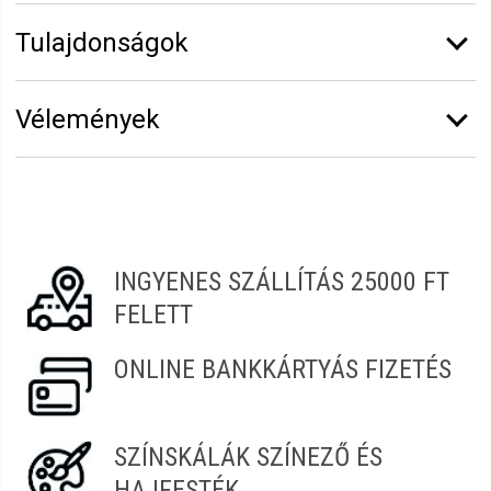
Tulajdonságok
Márka:
Barber Line
Vélemények
Vélemény írásához
jelentkezz be
vagy
regisztrálj
!
Andrea
2022.04.08. 08:16
INGYENES SZÁLLÍTÁS 25000 FT
Klaudia
2022.01.09. 00:32
FELETT
Nagyon jó. Szerintem lesz még rendelve erről az oldalról.
ONLINE BANKKÁRTYÁS FIZETÉS
Tamás
2021.11.19. 08:00
SZÍNSKÁLÁK SZÍNEZŐ ÉS
HAJFESTÉK