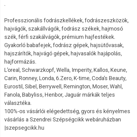
.
Professzionális fodrászkellékek, fodrászeszközök,
hajvágók, szakállvágók, fodrász székek, hajmosó
szék, férfi szakálvágók, prémium hajfestékek.
Gyakorló babafejek, fodrász gépek, hajsütővasak,
hajszárítók, hajvágó gépek, hajvasalók hajápolás,
hajformázás.
L’oreal, Schwarzkopf, Wella, Imperity, Kallos, Keune,
Carin, Ronney, Londa, 6.Zero, K-time, Coda’s Beauty,
Eurostil, Sibel, Berrywell, Remington, Moser, Wahl,
Fanola, Babyliss, Henbor, Jaguár márkák teljes
választéka.
100%-os vásárlói elégedettség, gyors és kényelmes
vásárlás a Szendrei Szépségcikk webáruházban
|szepsegcikk.hu