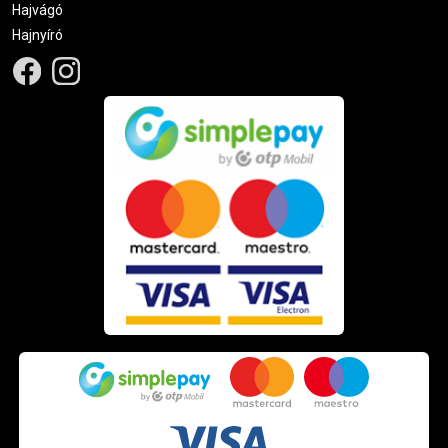
Hajvágó
Hajnyíró