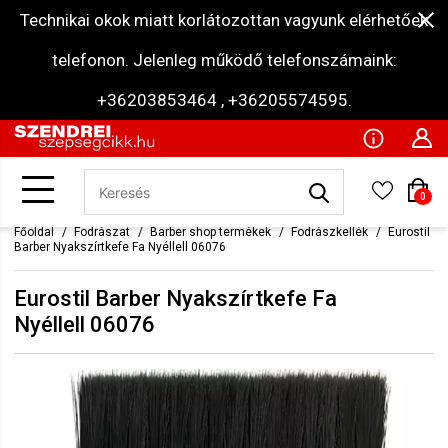
Technikai okok miatt korlátozottan vagyunk elérhetőek
telefonon. Jelenleg működő telefonszámaink:
+36203853464 , +36205574595.
0
Főoldal
Fodrászat
Barber shop termékek
Fodrászkellék
Eurostil
Barber Nyakszírtkefe Fa Nyéllell 06076
Eurostil Barber Nyakszírtkefe Fa
Nyéllell 06076