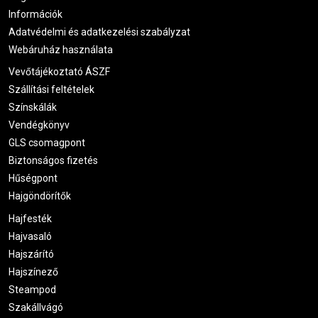
Információk
Adatvédelmi és adatkezelési szabályzat
Webáruház használata
Vevőtájékoztató ÁSZF
Szállítási feltételek
Színskálák
Vendégkönyv
GLS csomagpont
Biztonságos fizetés
Hűségpont
Hajgöndörítők
Hajfesték
Hajvasaló
Hajszárító
Hajszínező
Steampod
Szakállvágó