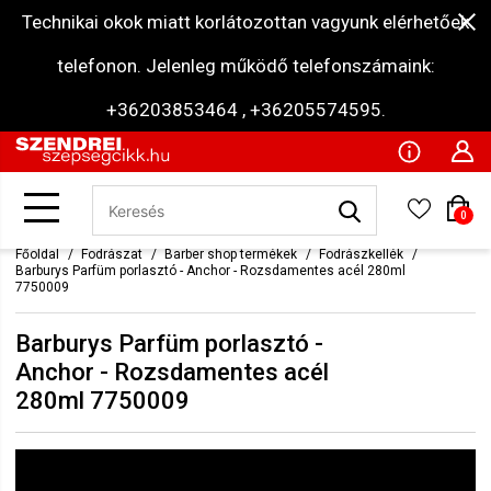
Technikai okok miatt korlátozottan vagyunk elérhetőek
telefonon. Jelenleg működő telefonszámaink:
+36203853464 , +36205574595.
0
Főoldal
Fodrászat
Barber shop termékek
Fodrászkellék
Barburys Parfüm porlasztó - Anchor - Rozsdamentes acél 280ml
7750009
Barburys Parfüm porlasztó -
Anchor - Rozsdamentes acél
280ml 7750009