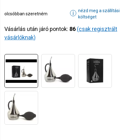
nézd meg a szállítási
ℹ
olcsóbban szeretném
költséget
Vásárlás után járó pontok:
86
(csak regisztrált
vásárlóknak)