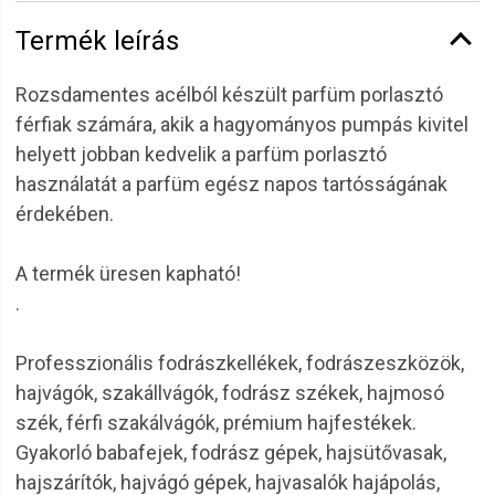
Termék leírás
Rozsdamentes acélból készült parfüm porlasztó
férfiak számára, akik a hagyományos pumpás kivitel
helyett jobban kedvelik a parfüm porlasztó
használatát a parfüm egész napos tartósságának
érdekében.
A termék üresen kapható!
.
Professzionális fodrászkellékek, fodrászeszközök,
hajvágók, szakállvágók, fodrász székek, hajmosó
szék, férfi szakálvágók, prémium hajfestékek.
Gyakorló babafejek, fodrász gépek, hajsütővasak,
hajszárítók, hajvágó gépek, hajvasalók hajápolás,