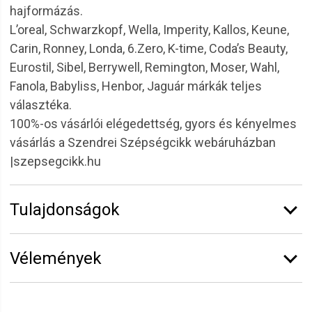
hajformázás.
L’oreal, Schwarzkopf, Wella, Imperity, Kallos, Keune,
Carin, Ronney, Londa, 6.Zero, K-time, Coda’s Beauty,
Eurostil, Sibel, Berrywell, Remington, Moser, Wahl,
Fanola, Babyliss, Henbor, Jaguár márkák teljes
választéka.
100%-os vásárlói elégedettség, gyors és kényelmes
vásárlás a Szendrei Szépségcikk webáruházban
|szepsegcikk.hu
Tulajdonságok
Márka:
Barburys
Vélemények
Erről a termékről még senki sem írt értékelést.
Legyen Tiéd az első!