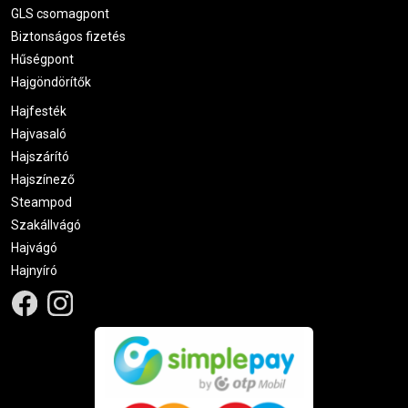
GLS csomagpont
Biztonságos fizetés
Hűségpont
Hajgöndörítők
Hajfesték
Hajvasaló
Hajszárító
Hajszínező
Steampod
Szakállvágó
Hajvágó
Hajnyíró