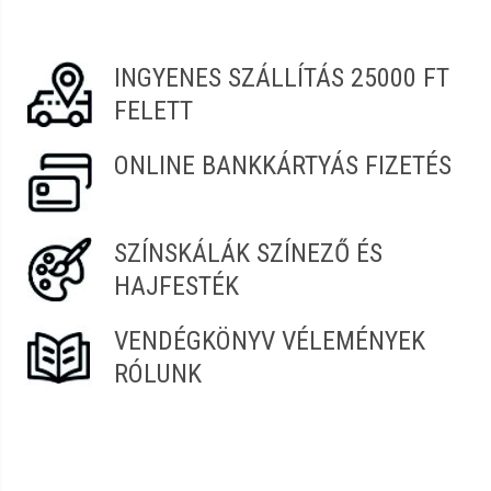
Vélemény írásához
jelentkezz be
vagy
regisztrálj
!
INGYENES SZÁLLÍTÁS 25000 FT
FELETT
ONLINE BANKKÁRTYÁS FIZETÉS
SZÍNSKÁLÁK SZÍNEZŐ ÉS
HAJFESTÉK
VENDÉGKÖNYV VÉLEMÉNYEK
RÓLUNK