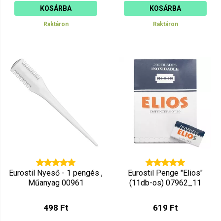
KOSÁRBA
KOSÁRBA
Raktáron
Raktáron
Eurostil Nyeső - 1 pengés ,
Eurostil Penge "Elios"
Műanyag 00961
(11db-os) 07962_11
498 Ft
619 Ft