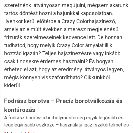
szeretnénk látványosan megújulni, mégsem akarunk
tartós döntést hozni a hajunkkal kapcsolatban.
Ilyenkor kerül előtérbe a Crazy Colorhajszínező,
amely az elmúlt években a merész megjelenésű
frizurák szerelmeseinek kedvence lett. De honnan
tudhatod, hogy melyik Crazy Color árnyalat illik
hozzád igazán? Teljes hajszínezésre vagy inkább
csak tincsekre érdemes használni? És hogyan
érheted el azt, hogy az eredmény látványos legyen,
mégis könnyen visszafordítható? Cikkünkből
kiderül…
Fodrász borotva – Precíz borotválkozás és
kontúrozás
A fodrász borotva a borbélymesterség egyik legősibb és
legelegánsabb eszköze – használata igazi szakértelmet és
precizitást igényel, de a végeredmény felülmúlhatatlan.