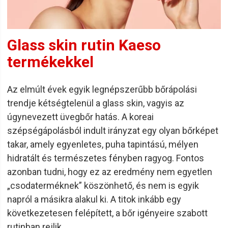
Glass skin rutin Kaeso
termékekkel
Az elmúlt évek egyik legnépszerűbb bőrápolási
trendje kétségtelenül a glass skin, vagyis az
úgynevezett üvegbőr hatás. A koreai
szépségápolásból indult irányzat egy olyan bőrképet
takar, amely egyenletes, puha tapintású, mélyen
hidratált és természetes fényben ragyog. Fontos
azonban tudni, hogy ez az eredmény nem egyetlen
„csodaterméknek” köszönhető, és nem is egyik
napról a másikra alakul ki. A titok inkább egy
következetesen felépített, a bőr igényeire szabott
rutinban rejlik.