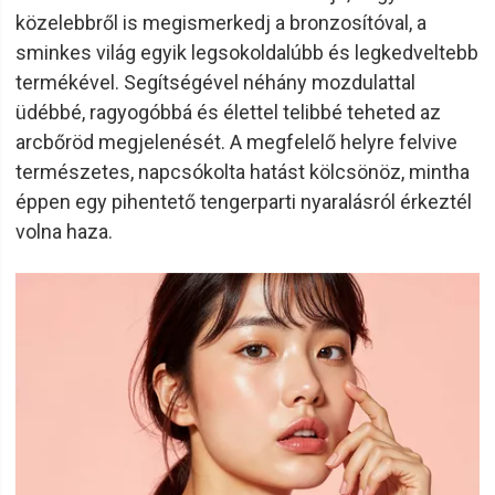
közelebbről is megismerkedj a bronzosítóval, a
sminkes világ egyik legsokoldalúbb és legkedveltebb
termékével. Segítségével néhány mozdulattal
üdébbé, ragyogóbbá és élettel telibbé teheted az
arcbőröd megjelenését. A megfelelő helyre felvive
természetes, napcsókolta hatást kölcsönöz, mintha
éppen egy pihentető tengerparti nyaralásról érkeztél
volna haza.