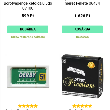
Borotvapenge kétoldalú 5db
méret Fekete 06434
07100
599 Ft
1 626 Ft
KOSÁRBA
KOSÁRBA
Külső raktáron (boltban)
Raktáron