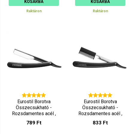
KOSÁRBA
KOSÁRBA
Raktáron
Raktáron
Eurostil Borotva
Eurostil Borotva
Összecsukható -
Összecsukható -
Rozsdamentes acél ,
Rozsdamentes acél ,
Fekete 00698
Nyesőfejjel 00730
789 Ft
833 Ft