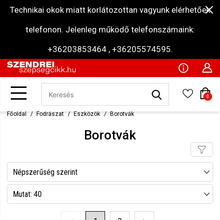
Technikai okok miatt korlátozottan vagyunk elérhetőek
telefonon. Jelenleg működő telefonszámaink:
+36203853464 , +36205574595.
0
Főoldal
Fodrászat
Eszközök
Borotvák
Borotvák
Népszerűség szerint
Név szerint csökkenő
Mutat: 40
Név szerint növekvő
Mutat: 80