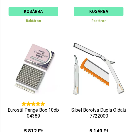
KOSÁRBA
KOSÁRBA
Raktáron
Raktáron
Eurostil Penge Box 10db
Sibel Borotva Dupla Oldalú
04389
7722000
5 812 Ft
5 149 Ft