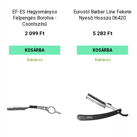
EF-ES Hagyományos
Eurostil Barber Line Fekete
Félpengés Borotva -
Nyeső Hosszú 06420
Csontszínű
2 099 Ft
5 283 Ft
KOSÁRBA
KOSÁRBA
Raktáron
Raktáron