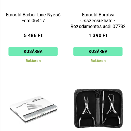
Eurostil Barber Line Nyeső
Eurostil Borotva
Fém 06417
Összecsukható -
Rozsdamentes acél 07782
5 486 Ft
1 390 Ft
KOSÁRBA
KOSÁRBA
Raktáron
Raktáron