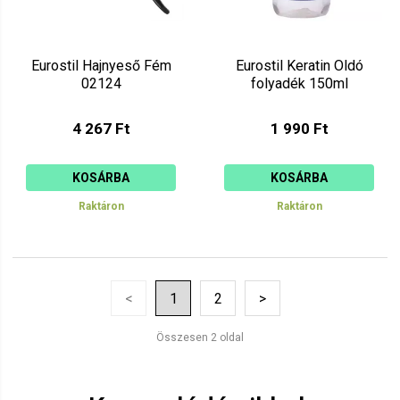
Eurostil Hajnyeső Fém
Eurostil Keratin Oldó
02124
folyadék 150ml
4 267 Ft
1 990 Ft
KOSÁRBA
KOSÁRBA
Raktáron
Raktáron
<
1
2
>
Összesen 2 oldal