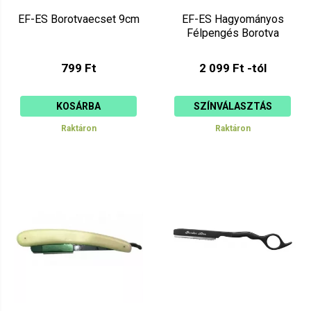
EF-ES Borotvaecset 9cm
EF-ES Hagyományos
Félpengés Borotva
799 Ft
2 099 Ft -tól
KOSÁRBA
SZÍNVÁLASZTÁS
Raktáron
Raktáron