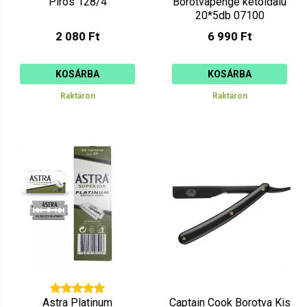
Piros 128/4
Borotvapenge kétoldalú
20*5db 07100
2 080 Ft
6 990 Ft
KOSÁRBA
KOSÁRBA
Raktáron
Raktáron
Astra Platinum
Captain Cook Borotva Kis