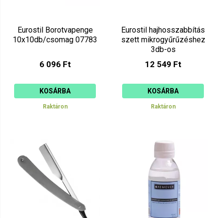
Eurostil Borotvapenge
Eurostil hajhosszabbítás
10x10db/csomag 07783
szett mikrogyűrűzéshez
3db-os
6 096 Ft
12 549 Ft
KOSÁRBA
KOSÁRBA
Raktáron
Raktáron