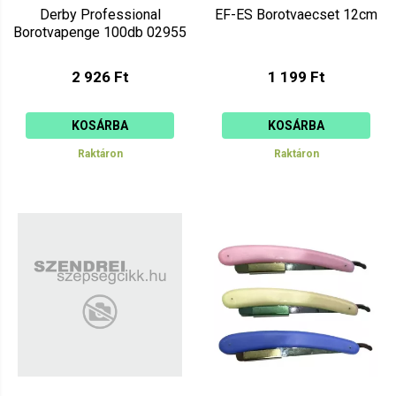
Derby Professional
EF-ES Borotvaecset 12cm
Borotvapenge 100db 02955
2 926 Ft
1 199 Ft
KOSÁRBA
KOSÁRBA
Raktáron
Raktáron