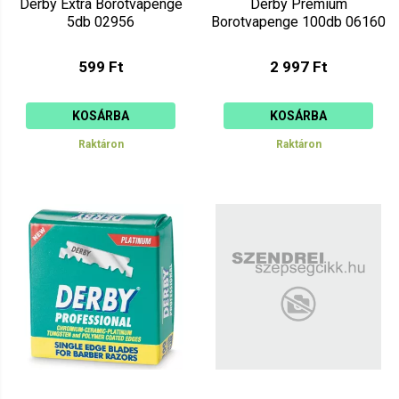
Derby Extra Borotvapenge
Derby Premium
5db 02956
Borotvapenge 100db 06160
599 Ft
2 997 Ft
KOSÁRBA
KOSÁRBA
Raktáron
Raktáron