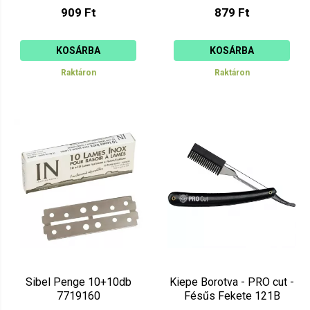
909 Ft
879 Ft
KOSÁRBA
KOSÁRBA
Raktáron
Raktáron
Sibel Penge 10+10db
Kiepe Borotva - PRO cut -
7719160
Fésűs Fekete 121B