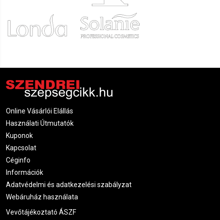
elérhetők. A jó minőségű acélpenge éles, tartós és a bőrt
sem irritálja – érdemes mindig készletet tartani belőlük a
szalonban.
Mire használják a fodrász borotvát a
szalonban?
Borotválkozás:
A klasszikus barber borotválkozás
során meleg törölközős előkészítés, borotvahabozó
krém és egyenes vagy cserélhető pengéjű borotva
Online Vásárlói Elállás
kombinációjával érhető el a legsimább eredmény.
Használati Útmutatók
Kontúrozás és nyakvonal kialakítása:
A borotva
Kuponok
segítségével éles, precíz nyakvonal és halántékvonal
Kapcsolat
alakítható ki, amelyet
hajvágógéppel
nem lehet ilyen
Céginfo
pontossággal megismételni.
Információk
Szakáll kontúrozás:
A szakáll vonalainak élesítéséhez
Adatvédelmi és adatkezelési szabályzat
– különösen a pofa, az állkapocs és a nyak vonalánál – a
Webáruház használata
borotva adja a legtisztább eredményt, kiegészítve a
Vevőtájékoztató ÁSZF
szakállvágók
munkáját.