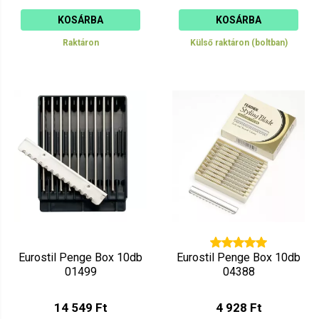
KOSÁRBA
KOSÁRBA
Raktáron
Külső raktáron (boltban)
Eurostil Penge Box 10db
Eurostil Penge Box 10db
01499
04388
14 549 Ft
4 928 Ft