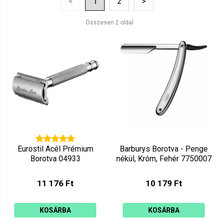
<
1
2
>
Ár szerint csökkenő
Mutat: 160
Összesen 2 oldal
Ár szerint növekvő
Eurostil Acél Prémium
Barburys Borotva - Penge
Borotva 04933
nékül, Króm, Fehér 7750007
11 176 Ft
10 179 Ft
KOSÁRBA
KOSÁRBA