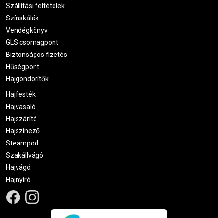
Szállítási feltételek
Színskálák
Vendégkönyv
GLS csomagpont
Biztonságos fizetés
Hűségpont
Hajgöndörítők
Hajfesték
Hajvasaló
Hajszárító
Hajszínező
Steampod
Szakállvágó
Hajvágó
Hajnyíró