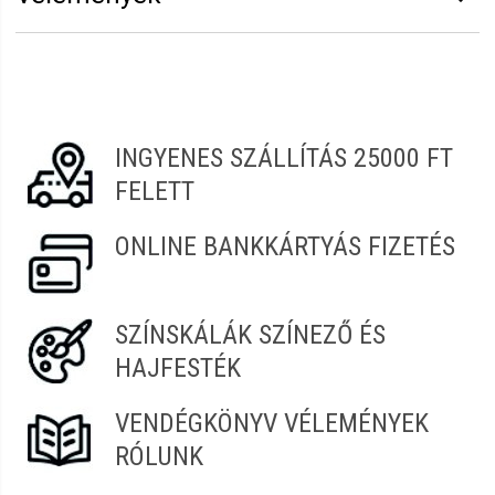
Vélemény írásához
jelentkezz be
vagy
regisztrálj
!
Magdolna
2022.05.05. 06:49
INGYENES SZÁLLÍTÁS 25000 FT
Erzsébet
2021.12.15. 07:10
FELETT
ONLINE BANKKÁRTYÁS FIZETÉS
SZÍNSKÁLÁK SZÍNEZŐ ÉS
HAJFESTÉK
VENDÉGKÖNYV VÉLEMÉNYEK
RÓLUNK