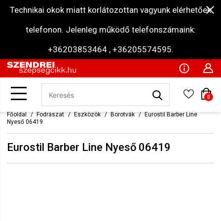
Technikai okok miatt korlátozottan vagyunk elérhetőek
telefonon. Jelenleg működő telefonszámaink:
+36203853464 , +36205574595.
0
Főoldal
Fodrászat
Eszközök
Borotvák
Eurostil Barber Line
Nyeső 06419
Eurostil Barber Line Nyeső 06419