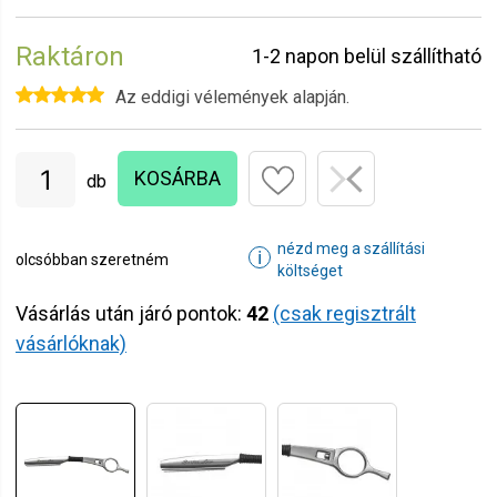
Raktáron
1-2 napon belül szállítható
Az eddigi vélemények alapján.
KOSÁRBA
db
nézd meg a szállítási
ℹ
olcsóbban szeretném
költséget
Vásárlás után járó pontok:
42
(csak regisztrált
vásárlóknak)