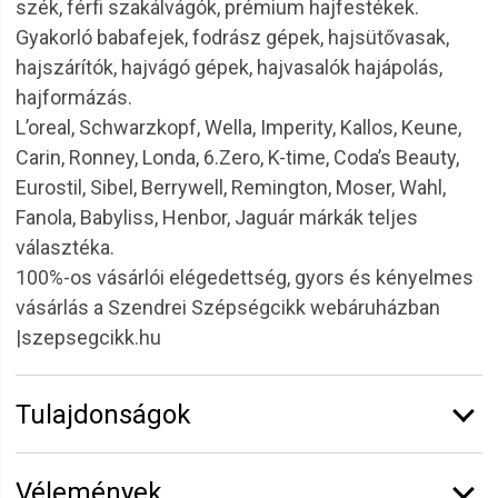
szék, férfi szakálvágók, prémium hajfestékek.
Gyakorló babafejek, fodrász gépek, hajsütővasak,
hajszárítók, hajvágó gépek, hajvasalók hajápolás,
hajformázás.
L’oreal, Schwarzkopf, Wella, Imperity, Kallos, Keune,
Carin, Ronney, Londa, 6.Zero, K-time, Coda’s Beauty,
Eurostil, Sibel, Berrywell, Remington, Moser, Wahl,
Fanola, Babyliss, Henbor, Jaguár márkák teljes
választéka.
100%-os vásárlói elégedettség, gyors és kényelmes
vásárlás a Szendrei Szépségcikk webáruházban
|szepsegcikk.hu
Tulajdonságok
Márka:
Barber Line
Vélemények