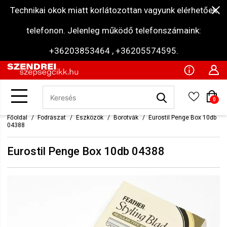
Technikai okok miatt korlátozottan vagyunk elérhetőek
telefonon. Jelenleg működő telefonszámaink:
+36203853464 , +36205574595.
0
Főoldal
Fodrászat
Eszközök
Borotvák
Eurostil Penge Box 10db
04388
Eurostil Penge Box 10db 04388