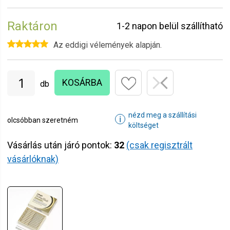
Raktáron
1-2 napon belül szállítható
Az eddigi vélemények alapján.
KOSÁRBA
db
nézd meg a szállítási
ℹ
olcsóbban szeretném
költséget
Vásárlás után járó pontok:
32
(csak regisztrált
vásárlóknak)