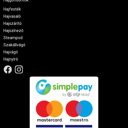
Hajgöndörítők
Hajfesték
Hajvasaló
Hajszárító
Hajszínező
Steampod
Szakállvágó
Hajvágó
Hajnyíró