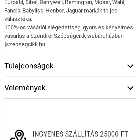
Eurostil, Sibel, Berrywell, Remington, Moser, Wahl,
Fanola, Babyliss, Henbor, Jaguár márkák teljes
választéka.
100%-os vásárlói elégedettség, gyors és kényelmes
vásárlás a Szendrei Szépségcikk webáruházban
|szepsegcikk.hu
Tulajdonságok
Márka:
Eurostil
Vélemények
Vélemény írásához
jelentkezz be
vagy
regisztrálj
!
Erzsébet
2021.12.15. 07:10
INGYENES SZÁLLÍTÁS 25000 FT