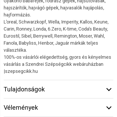
Gyakorló babafejek, fodrász gépek, hajsütővasak,
hajszárítók, hajvágó gépek, hajvasalók hajápolás,
hajformázás.
L’oreal, Schwarzkopf, Wella, Imperity, Kallos, Keune,
Carin, Ronney, Londa, 6.Zero, K-time, Coda’s Beauty,
Eurostil, Sibel, Berrywell, Remington, Moser, Wahl,
Fanola, Babyliss, Henbor, Jaguár márkák teljes
választéka.
100%-os vásárlói elégedettség, gyors és kényelmes
vásárlás a Szendrei Szépségcikk webáruházban
|szepsegcikk.hu
Tulajdonságok
Márka:
Eurostil
Vélemények