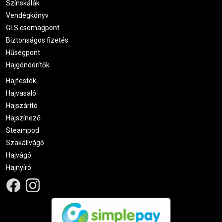
Színskálák
Vendégkönyv
GLS csomagpont
Biztonságos fizetés
Hűségpont
Hajgöndörítők
Hajfesték
Hajvasaló
Hajszárító
Hajszínező
Steampod
Szakállvágó
Hajvágó
Hajnyíró