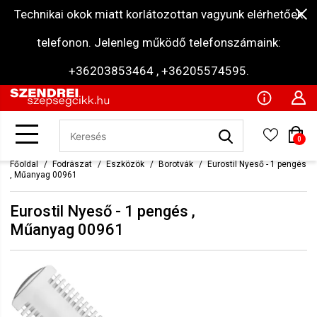
Technikai okok miatt korlátozottan vagyunk elérhetőek
telefonon. Jelenleg működő telefonszámaink:
+36203853464 , +36205574595.
0
Főoldal
Fodrászat
Eszközök
Borotvák
Eurostil Nyeső - 1 pengés
, Műanyag 00961
Eurostil Nyeső - 1 pengés ,
Műanyag 00961