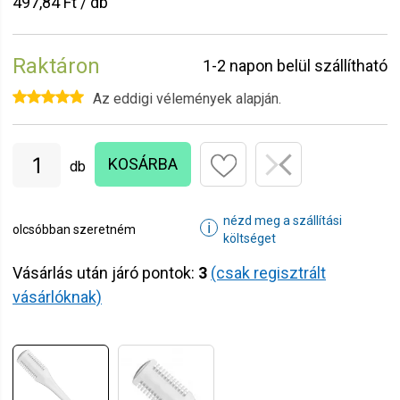
497,84 Ft / db
Raktáron
1-2 napon belül szállítható
Az eddigi vélemények alapján.
KOSÁRBA
db
nézd meg a szállítási
ℹ
olcsóbban szeretném
költséget
Vásárlás után járó pontok:
3
(csak regisztrált
vásárlóknak)