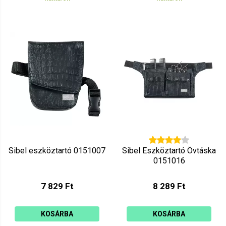
Sibel eszköztartó 0151007
Sibel Eszköztartó Övtáska
0151016
7 829 Ft
8 289 Ft
KOSÁRBA
KOSÁRBA