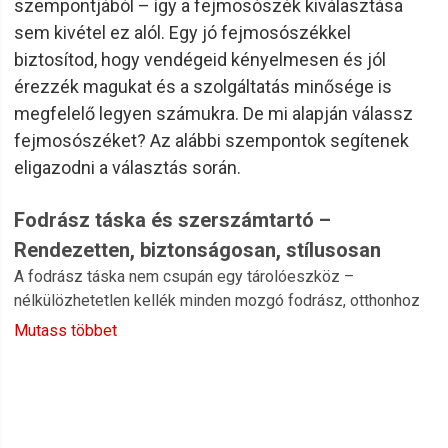
szempontjából – így a fejmosószék kiválasztása
sem kivétel ez alól. Egy jó fejmosószékkel
biztosítod, hogy vendégeid kényelmesen és jól
érezzék magukat és a szolgáltatás minősége is
megfelelő legyen számukra. De mi alapján válassz
fejmosószéket? Az alábbi szempontok segítenek
eligazodni a választás során.
Fodrász táska és szerszámtartó –
Rendezetten, biztonságosan, stílusosan
A fodrász táska nem csupán egy tárolóeszköz –
nélkülözhetetlen kellék minden mozgó fodrász, otthonhoz
kiszálló szakember vagy akár szalontulajdonos számára,
Mutass többet
aki szereti rendszerezetten tartani munkaeszközeit.
Segítségével minden fontos eszköz kéznél van, legyen szó
ollókról
,
kefékről
, hajfestékekről vagy hajformázókról. Egy
jól megválasztott táska nem csak a rendszert teremti meg,
hanem a profizmust is sugallja – akár szalonban, akár