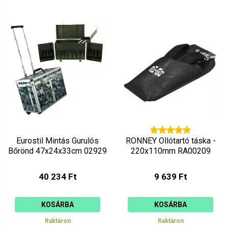
Eurostil Mintás Gurulós
RONNEY Ollótartó táska -
Bőrönd 47x24x33cm 02929
220x110mm RA00209
40 234 Ft
9 639 Ft
KOSÁRBA
KOSÁRBA
Raktáron
Raktáron