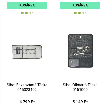
KOSÁRBA
KOSÁRBA
Raktáron
Raktáron
Sibel Eszköztartó Táska
Sibel Ollótartó Táska
015023102
0151009
4 799 Ft
5 149 Ft