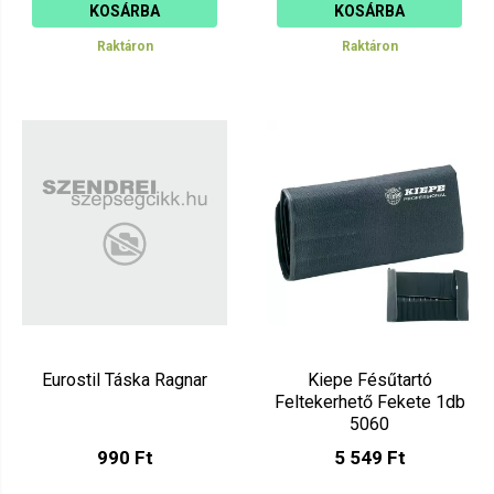
KOSÁRBA
KOSÁRBA
Raktáron
Raktáron
Eurostil Táska Ragnar
Kiepe Fésűtartó
Feltekerhető Fekete 1db
5060
990 Ft
5 549 Ft