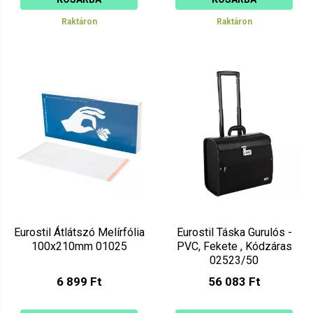
Raktáron
Raktáron
Eurostil Átlátszó Melírfólia
Eurostil Táska Gurulós -
100x210mm 01025
PVC, Fekete , Kódzáras
02523/50
6 899 Ft
56 083 Ft