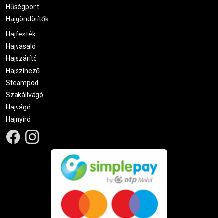
Hűségpont
Hajgöndörítők
Hajfesték
Hajvasaló
Hajszárító
Hajszínező
Steampod
Szakállvágó
Hajvágó
Hajnyíró