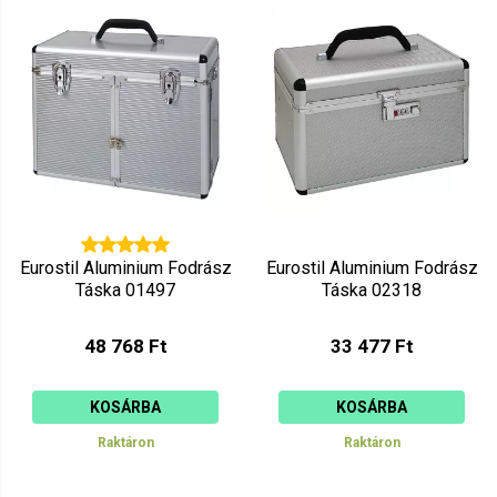
Mutat: 80
Ár szerint csökkenő
Mutat: 160
Ár szerint növekvő
Eurostil Aluminium Fodrász
Eurostil Aluminium Fodrász
Táska 01497
Táska 02318
48 768 Ft
33 477 Ft
KOSÁRBA
KOSÁRBA
Raktáron
Raktáron