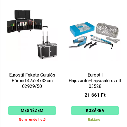
Eurostil Fekete Gurulós
Eurostil
Bőrönd 47x24x33cm
Hajszárító+hajvasaló szett
02929/50
03528
21 661 Ft
MEGNÉZEM
KOSÁRBA
Nem rendelhető
Raktáron