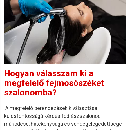
Hogyan válasszam ki a
megfelelő fejmosószéket
szalonomba?
A megfelelő berendezések kiválasztása
kulcsfontosságú kérdés fodrászszalonod
működése, hatékonysága és vendégelégedettsége