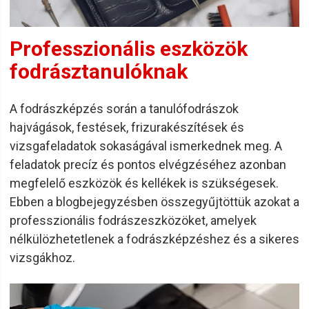
Professzionális eszközök
fodrásztanulóknak
A fodrászképzés során a tanulófodrászok
hajvágások, festések, frizurakészítések és
vizsgafeladatok sokaságával ismerkednek meg. A
feladatok precíz és pontos elvégzéséhez azonban
megfelelő eszközök és kellékek is szükségesek.
Ebben a blogbejegyzésben összegyűjtöttük azokat a
professzionális fodrászeszközöket, amelyek
nélkülözhetetlenek a fodrászképzéshez és a sikeres
vizsgákhoz.