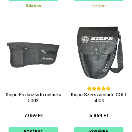
Raktáron
Raktáron
Kiepe Eszköztartó övtáska
Kiepe Szerszámtartó COLT
5002
5004
7 059 Ft
5 869 Ft
KOSÁRBA
KOSÁRBA