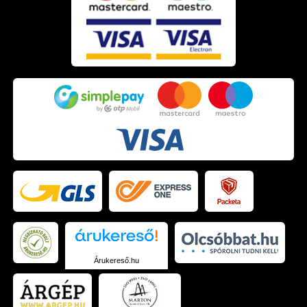
Árukereső.hu