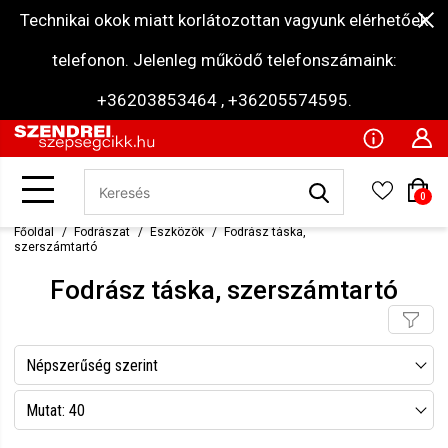
Technikai okok miatt korlátozottan vagyunk elérhetőek
telefonon. Jelenleg működő telefonszámaink:
+36203853464 , +36205574595.
0
Főoldal
Fodrászat
Eszközök
Fodrász táska,
szerszámtartó
Fodrász táska, szerszámtartó
Népszerűség szerint
Név szerint csökkenő
Mutat: 40
Név szerint növekvő