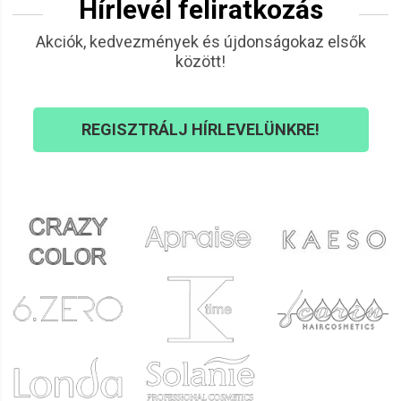
Hírlevél feliratkozás
Akciók, kedvezmények és újdonságokaz elsők
között!
REGISZTRÁLJ HÍRLEVELÜNKRE!