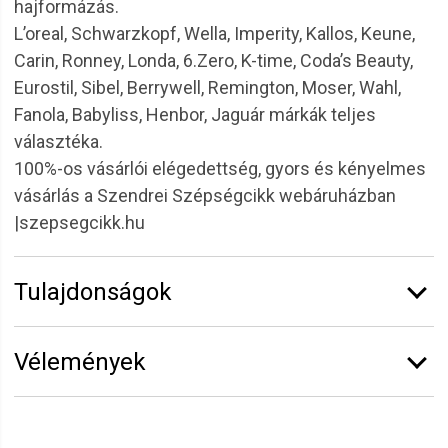
hajformázás.
L’oreal, Schwarzkopf, Wella, Imperity, Kallos, Keune,
Carin, Ronney, Londa, 6.Zero, K-time, Coda’s Beauty,
Eurostil, Sibel, Berrywell, Remington, Moser, Wahl,
Fanola, Babyliss, Henbor, Jaguár márkák teljes
választéka.
100%-os vásárlói elégedettség, gyors és kényelmes
vásárlás a Szendrei Szépségcikk webáruházban
|szepsegcikk.hu
Tulajdonságok
Márka:
Sibel
Vélemények
Erről a termékről még senki sem írt értékelést.
Legyen Tiéd az első!