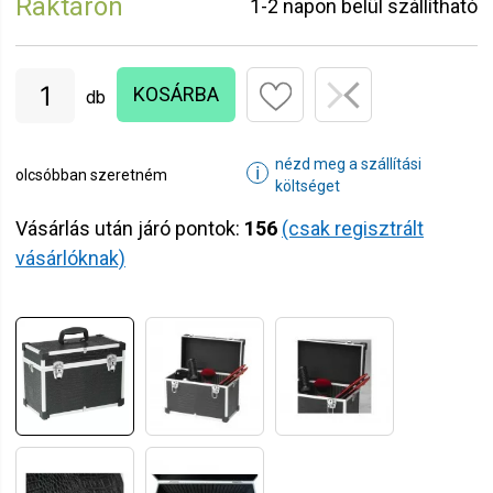
Raktáron
1-2 napon belül szállítható
KOSÁRBA
db
nézd meg a szállítási
ℹ
olcsóbban szeretném
költséget
Vásárlás után járó pontok:
156
(csak regisztrált
vásárlóknak)