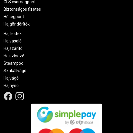
GLS csomagpont
Biztonságos fizetés
Hűségpont
Hajgöndörítők
Hajfesték
Hajvasaló
Hajszárító
Hajszínező
Steampod
Szakállvágó
Hajvágó
Hajnyíró