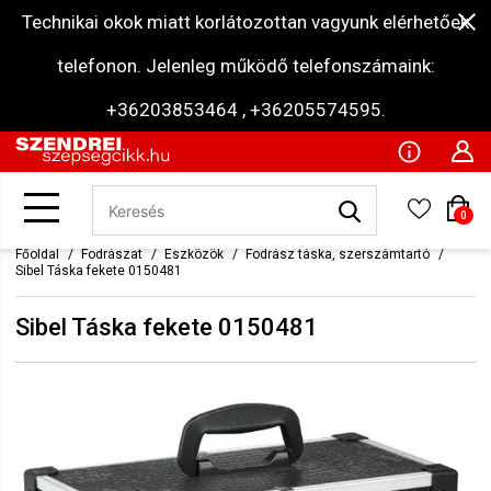
Technikai okok miatt korlátozottan vagyunk elérhetőek
telefonon. Jelenleg működő telefonszámaink:
+36203853464 , +36205574595.
0
Főoldal
Fodrászat
Eszközök
Fodrász táska, szerszámtartó
Sibel Táska fekete 0150481
Sibel Táska fekete 0150481