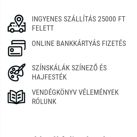
Vélemény írásához
jelentkezz be
vagy
regisztrálj
!
INGYENES SZÁLLÍTÁS 25000 FT
FELETT
ONLINE BANKKÁRTYÁS FIZETÉS
SZÍNSKÁLÁK SZÍNEZŐ ÉS
HAJFESTÉK
VENDÉGKÖNYV VÉLEMÉNYEK
RÓLUNK