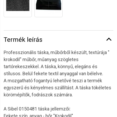
Termék leírás
Professzionális táska, műbőrből készült, textúrája "
krokodil" műbőr, műanyag szögletes
tartórekeszekkel. A táska, könnyű, elegáns és
stílusos. Belül fekete textil anyaggal van bélelve.
A mozgatható fogantyú lehetővé teszi a termék
egyszerű és kényelmes szállítást. A táska tökéletes
körömépítők, fodrászok számára.
A Sibel 0150481 táska jellemzői:
Fekete szín, anyag - bőr "Krokodil".