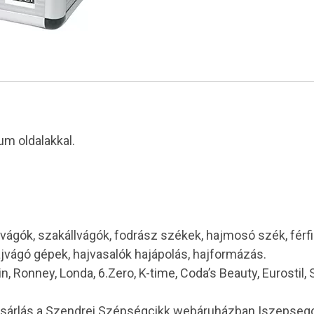
m oldalakkal.
vágók, szakállvágók, fodrász székek, hajmosó szék, férf
ajvágó gépek, hajvasalók hajápolás, hajformázás.
in, Ronney, Londa, 6.Zero, K-time, Coda’s Beauty, Eurostil,
ásárlás a Szendrei Szépségcikk webáruházban |szepseg