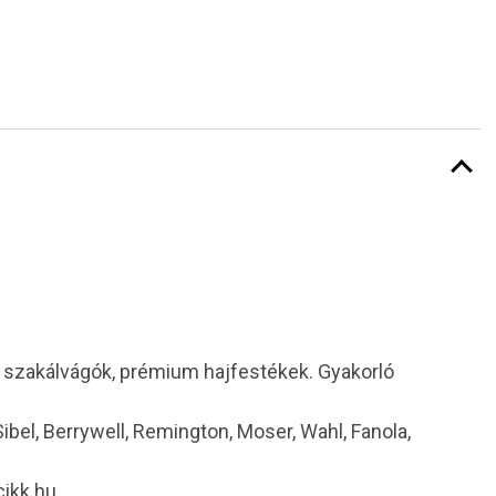
i szakálvágók, prémium hajfestékek. Gyakorló
 Sibel, Berrywell, Remington, Moser, Wahl, Fanola,
cikk.hu