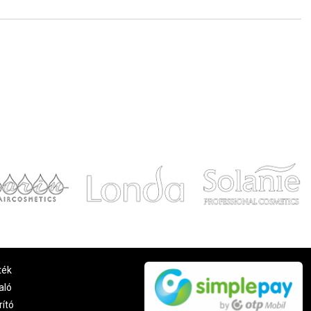
ték
aló
rító