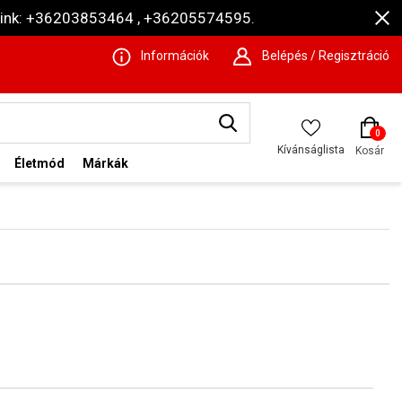
ámaink: +36203853464 , +36205574595.
Információk
Belépés / Regisztráció
0
Kívánságlista
Kosár
Életmód
Márkák