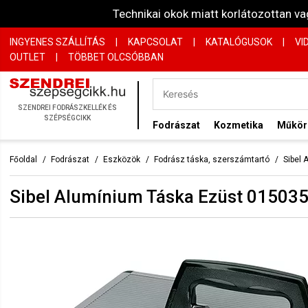
Technikai okok miatt korlátozottan 
INGYENES SZÁLLÍTÁS
|
KAPCSOLAT
|
KATALÓGUSOK
|
VI
OUTLET
|
TÖBBET OLCSÓBBAN
SZENDREI FODRÁSZKELLÉK ÉS
SZÉPSÉGCIKK
Fodrászat
Kozmetika
Műkö
Főoldal
Fodrászat
Eszközök
Fodrász táska, szerszámtartó
Sibel
Sibel Alumínium Táska Ezüst 01503