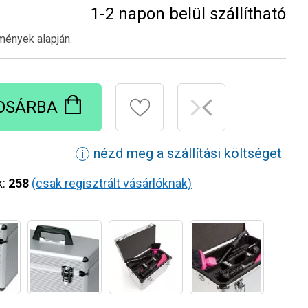
1-2 napon belül szállítható
mények alapján.
OSÁRBA
nézd meg a szállítási költséget
ℹ
k:
258
(csak regisztrált vásárlóknak)