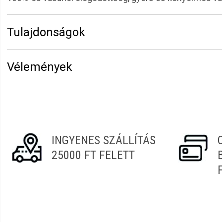
Tulajdonságok
Márka:
Sibel
Vélemények
Vélemény írásához
jelentkezz be
vagy
regisztrálj
!
István
2022.02.27. 09:16
INGYENES SZÁLLÍTÁS
25000 FT FELETT