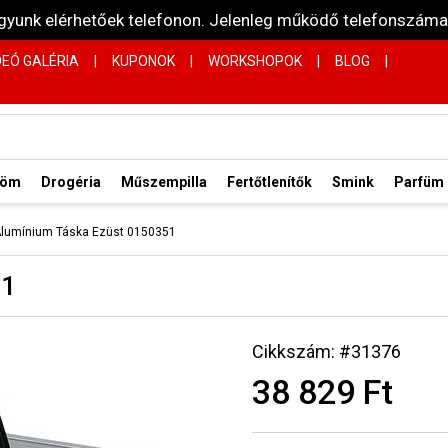
vagyunk elérhetőek telefonon. Jelenleg működő telefonsz
DEÓ GALÉRIA
|
KUPONOK
|
WORKSHOPOK
|
BLOG
|
röm
Drogéria
Műszempilla
Fertőtlenítők
Smink
Parfüm
 Alumínium Táska Ezüst 0150351
51
Cikkszám: #31376
38 829 Ft