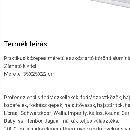
Termék leírás
Praktikus közepes méretű eszköztartó bőrönd alumíniu
Zárható kivitel.
Mérete: 35X25X22 cm
Professzionális fodrászkellékek, fodrászeszközök, haj
babafejek, fodrász gépek, hajsütővasak, hajszárítók, h
L’oreal, Schwarzkopf, Wella, Imperity, Kallos, Keune, Car
Babyliss, Henbor, Jaguár márkák teljes választéka.
100%-os vásárlói elégedettség, gyors és kényelmes v