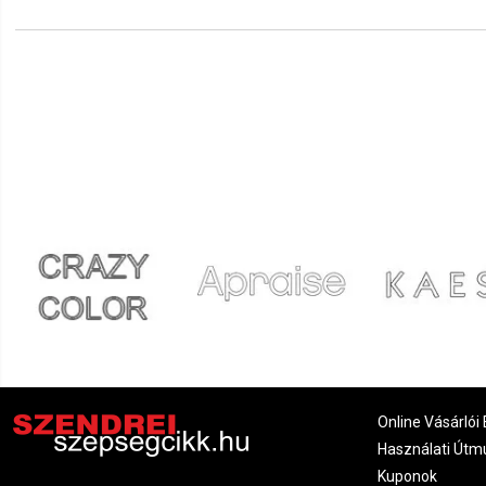
Online Vásárlói 
Használati Útm
Kuponok