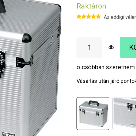
Raktáron
Az eddigi véle
K
db
olcsóbban szeretném
Vásárlás után járó ponto