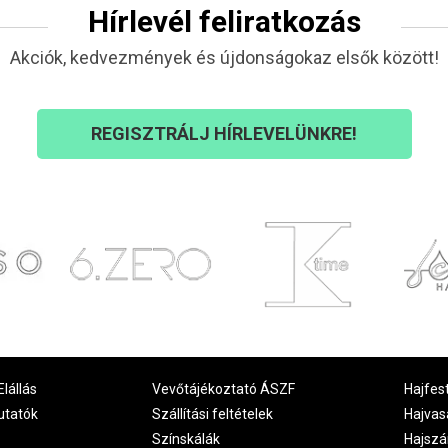
Hírlevél feliratkozás
Akciók, kedvezmények és újdonságokaz elsők között!
REGISZTRÁLJ HÍRLEVELÜNKRE!
Elállás
Vevőtájékoztató ÁSZF
Hajfes
utatók
Szállítási feltételek
Hajvas
Színskálák
Hajszá