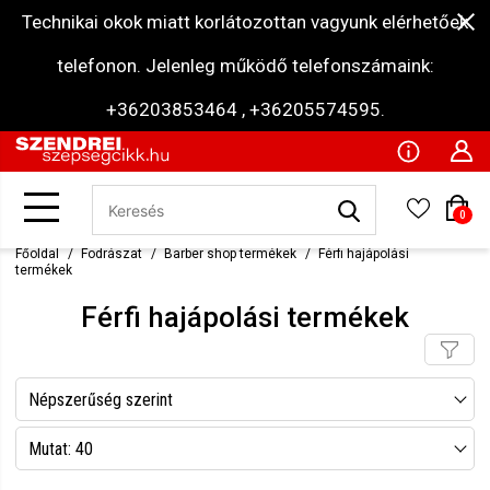
Technikai okok miatt korlátozottan vagyunk elérhetőek
telefonon. Jelenleg működő telefonszámaink:
+36203853464 , +36205574595.
0
Főoldal
Fodrászat
Barber shop termékek
Férfi hajápolási
termékek
Férfi hajápolási termékek
Népszerűség szerint
Név szerint csökkenő
Mutat: 40
Név szerint növekvő