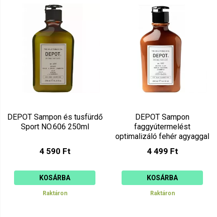
Mutat: 80
Ár szerint csökkenő
Mutat: 160
Ár szerint növekvő
DEPOT Sampon és tusfürdő
DEPOT Sampon
Sport NO.606 250ml
faggyútermelést
optimalizáló fehér agyaggal
NO.107 250ml
4 590 Ft
4 499 Ft
KOSÁRBA
KOSÁRBA
Raktáron
Raktáron