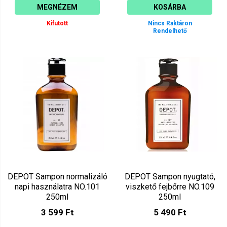
MEGNÉZEM
KOSÁRBA
Kifutott
Nincs Raktáron
Rendelhető
DEPOT Sampon normalizáló
DEPOT Sampon nyugtató,
napi használatra NO.101
viszkető fejbőrre NO.109
250ml
250ml
3 599 Ft
5 490 Ft