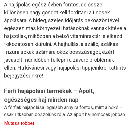
A hajápolás egész évben fontos, de ősszel
különösen nagy gondot kell fordítani a tincsek
ápolására. A hideg, szeles időjárás beköszöntével
egészen más környezeti hatásoknak vannak kitéve a
hajszálak, miközben a belső vitaminraktár is elkezd
fokozatosan kiürülni. A hajhullás, a szálló, szálkás
frizura sokak számára okoz bosszúságot, ezért
javasolt már időben fellépni a zavaró problémák
ellen. Ha kíváncsi vagy hajápolási tippjeinkre, kattints
bejegyzésünkre!
Férfi hajápolási termékek – Ápolt,
egészséges haj minden nap
A férfiak hajápolása legalább annyira fontos, mint a nőké –
csak ritkábban beszélünk róla. Az ápolt haj nemcsak jobban
néz ki, hanem könnyebben formázható, egészségesebb és
Mutass többet
hosszabb ideig megőrzi a frizura frissességét. A férfi