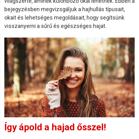
világszerte, aminek különböző okai lehetnek. Ebben a
bejegyzésben megvizsgáljuk a hajhullás típusait,
okait és lehetséges megoldásait, hogy segítsünk
visszanyerni a sűrű és egészséges hajat.
Így ápold a hajad ősszel!