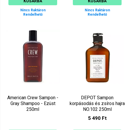
KOSÁRBA
KOSÁRBA
Nincs Raktáron
Nincs Raktáron
Rendelhető
Rendelhető
American Crew Sampon -
DEPOT Sampon
Gray Shampoo - Ezüst
korpásodás és zsíros hajra
250ml
NO.102 250ml
5 490 Ft