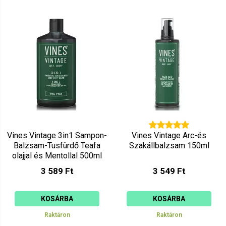
Vines Vintage 3in1 Sampon-
Vines Vintage Arc-és
Balzsam-Tusfürdő Teafa
Szakállbalzsam 150ml
olajjal és Mentollal 500ml
3 589 Ft
3 549 Ft
KOSÁRBA
KOSÁRBA
Raktáron
Raktáron