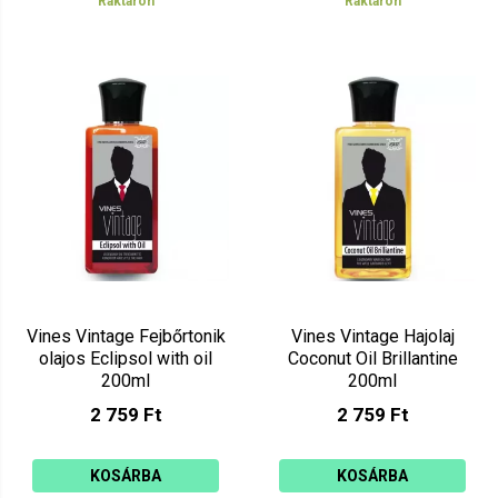
Raktáron
Raktáron
Vines Vintage Fejbőrtonik
Vines Vintage Hajolaj
olajos Eclipsol with oil
Coconut Oil Brillantine
200ml
200ml
2 759 Ft
2 759 Ft
KOSÁRBA
KOSÁRBA