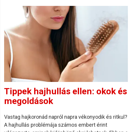
Tippek hajhullás ellen: okok és
megoldások
Vastag hajkoronád napról napra vékonyodik és ritkul?
A hajhullás problémája számos embert érint