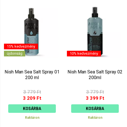
15% kedvezmény
újdonság
10% kedvezmény
Nish Man Sea Salt Spray 01
Nish Man Sea Salt Spray 02
200 ml
200ml
3 779 Ft
3 779 Ft
3 209 Ft
3 399 Ft
KOSÁRBA
KOSÁRBA
Raktáron
Raktáron