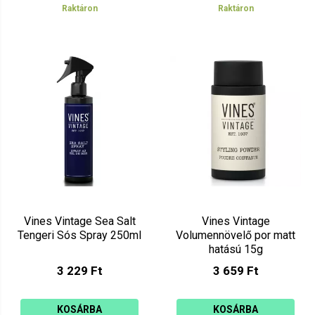
Raktáron
Raktáron
Vines Vintage Sea Salt
Vines Vintage
Tengeri Sós Spray 250ml
Volumennövelő por matt
hatású 15g
3 229 Ft
3 659 Ft
KOSÁRBA
KOSÁRBA