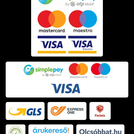
Fedezd fel a teljes
férfi hajápolási termékek
kínálatát, és
alakítsd ki azt a rutint, amely valóban illik az életstílusodhoz
és a hajtípusodhoz!