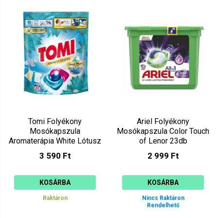
Tomi Folyékony
Ariel Folyékony
Mosókapszula
Mosókapszula Color Touch
Aromaterápia White Lótusz
of Lenor 23db
és Madula olaj (22mosás)
3 590 Ft
2 999 Ft
KOSÁRBA
KOSÁRBA
Raktáron
Nincs Raktáron
Rendelhető