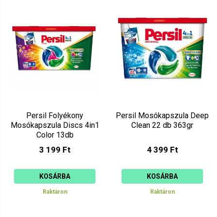
Persil Folyékony
Persil Mosókapszula Deep
Mosókapszula Discs 4in1
Clean 22 db 363gr
Color 13db
3 199 Ft
4 399 Ft
KOSÁRBA
KOSÁRBA
Raktáron
Raktáron