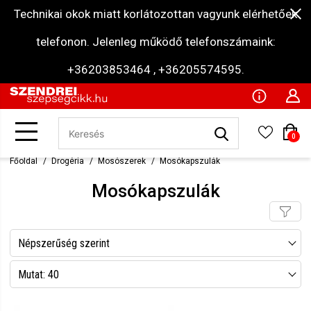
Technikai okok miatt korlátozottan vagyunk elérhetőek
telefonon. Jelenleg működő telefonszámaink:
+36203853464 , +36205574595.
0
Főoldal
Drogéria
Mosószerek
Mosókapszulák
Mosókapszulák
Népszerűség szerint
Név szerint csökkenő
Mutat: 40
Név szerint növekvő
Mutat: 80