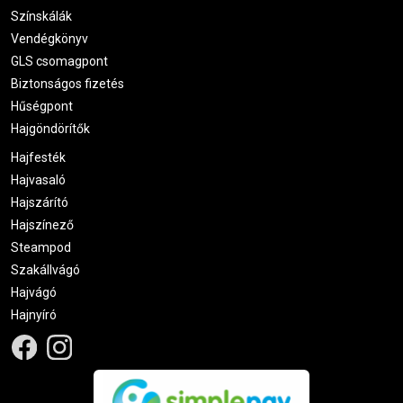
Színskálák
Vendégkönyv
GLS csomagpont
Biztonságos fizetés
Hűségpont
Hajgöndörítők
Hajfesték
Hajvasaló
Hajszárító
Hajszínező
Steampod
Szakállvágó
Hajvágó
Hajnyíró