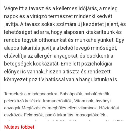
Végre itt a tavasz és a kellemes időjárás, a meleg
napok és a virágzó természet mindenki kedvét
javítja. A tavasz sokak számára új kezdetet jelent, és
lehetőséget ad arra, hogy alaposan kitakarítsunk és
rendbe tegyük otthonunkat és munkahelyünket. Egy
alapos takarítás javítja a belső levegő minőségét,
eltávolítja az allergén anyagokat, és csökkenti a
betegségek kockázatát. Emellett pszichológiai
előnyei is vannak, hiszen a tiszta és rendezett
környezet pozitív hatással van a hangulatunkra is.
Termékek a mindennapokra, Babaápolók, babafürdetők,
pelenkázó kellékek. Immunerősítők, Vitaminok, ásványi
anyagok Megfázás és meghűlés elleni vitaminok. Háztartási
eszközök Felmosók, padló takarítás, mosogatókefék,
szivacsok, mosószerek, folteltávolítók, mosókapszulák, öblítők.
Mutass többet
Konyhai törlőkendő, szemeteszsák. Szobai Illatosítók,