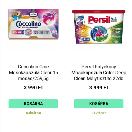
Ár szerint csökkenő
Mutat: 160
Ár szerint növekvő
Coccolino Care
Persil Folyékony
Mosókapszula Color 15
Mosókapszula Color Deep
mosás/259,5g
Clean Mélytisztító 22db
3 990 Ft
3 999 Ft
KOSÁRBA
KOSÁRBA
Raktáron
Raktáron