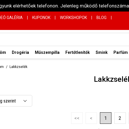
vagyunk elérhetőek telefonon. Jelenleg működő telefonsz
DEÓ GALÉRIA
|
KUPONOK
|
WORKSHOPOK
|
BLOG
|
röm
Drogéria
Műszempilla
Fertőtlenítők
Smink
Parfüm
öm
Lakkzselék
Lakkzselé
 szerint
 csökkenő
<<
<
1
2
 növekvő