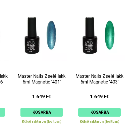
lakk
Master Nails Zselé lakk
Master Nails Zselé lakk
86
6ml Magnetic '401'
6ml Magnetic '403'
1 649 Ft
1 649 Ft
KOSÁRBA
KOSÁRBA
Külső raktáron (boltban)
Külső raktáron (boltban)