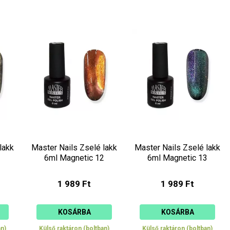
lakk
Master Nails Zselé lakk
Master Nails Zselé lakk
1
6ml Magnetic 12
6ml Magnetic 13
1 989 Ft
1 989 Ft
KOSÁRBA
KOSÁRBA
an)
Külső raktáron (boltban)
Külső raktáron (boltban)