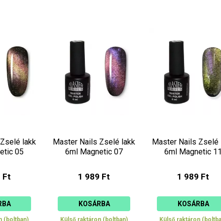
 Zselé lakk
Master Nails Zselé lakk
Master Nails Zselé 
etic 05
6ml Magnetic 07
6ml Magnetic 1
 Ft
1 989 Ft
1 989 Ft
RBA
KOSÁRBA
KOSÁRBA
n (boltban)
Külső raktáron (boltban)
Külső raktáron (boltb