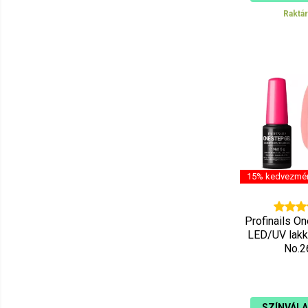
Raktá
15% kedvezmé
Profinails O
LED/UV lakk
No.2
SZÍNVÁL