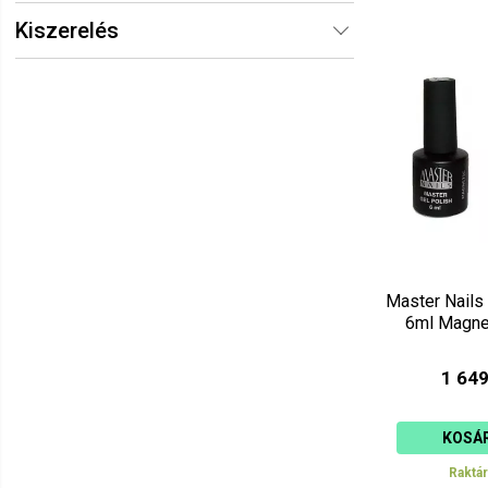
Kiszerelés
Master Nails
6ml Magnet
1 649
KOSÁ
Raktá