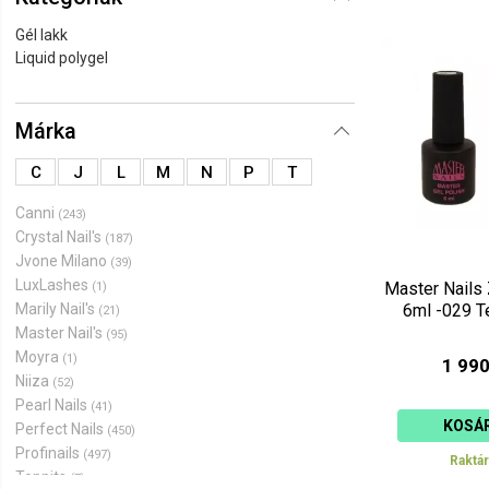
Ár szerint 
Gél lakk
Liquid polygel
Ár szerint 
Márka
C
J
L
M
N
P
T
Canni
(243)
Crystal Nail's
(187)
Jvone Milano
(39)
LuxLashes
Master Nails
(1)
Marily Nail's
6ml -029 T
(21)
Master Nail's
(95)
Moyra
(1)
1 990
Niiza
(52)
Pearl Nails
(41)
KOSÁ
Perfect Nails
(450)
Profinails
(497)
Raktá
Toppits
(7)