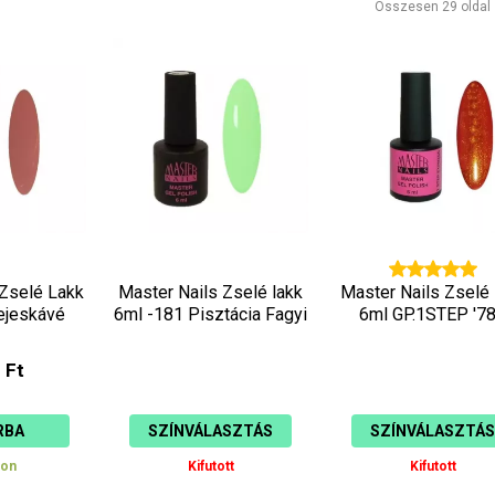
Összesen 29 oldal
csökkenő
növekvő
 Zselé Lakk
Master Nails Zselé lakk
Master Nails Zselé 
ejeskávé
6ml -181 Pisztácia Fagyi
6ml GP.1STEP '7
 Ft
RBA
SZÍNVÁLASZTÁS
SZÍNVÁLASZTÁS
ron
Kifutott
Kifutott