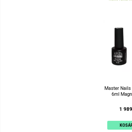
Master Nails
6ml Magn
1 989
KOSÁ