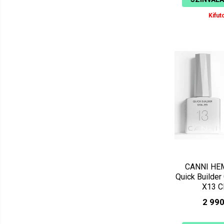
Kifuto
CANNI HE
Quick Builder 
X13 C
2 990