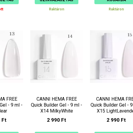
tt
Raktáron
Raktáron
MA FREE
CANNI HEMA FREE
CANNI HEMA FR
Gel - 9 ml -
Quick Builder Gel - 9 ml -
Quick Builder Gel - 9
lear
X14 MilkyWhite
X15 LightLavend
 Ft
2 990 Ft
2 990 Ft