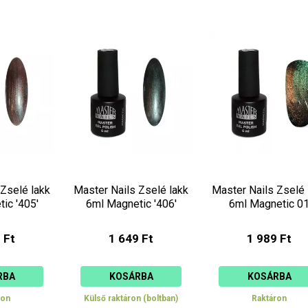
 Zselé lakk
Master Nails Zselé lakk
Master Nails Zselé 
ic '405'
6ml Magnetic '406'
6ml Magnetic 0
 Ft
1 649 Ft
1 989 Ft
RBA
KOSÁRBA
KOSÁRBA
ron
Külső raktáron (boltban)
Raktáron