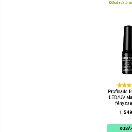
Külső raktáro
Profinails
LED/UV al
fényzse
1 549
KOSÁ