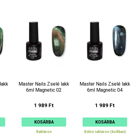
lakk
Master Nails Zselé lakk
Master Nails Zselé lakk
1
6ml Magnetic 02
6ml Magnetic 04
1 989 Ft
1 989 Ft
KOSÁRBA
KOSÁRBA
Raktáron
Külső raktáron (boltban)