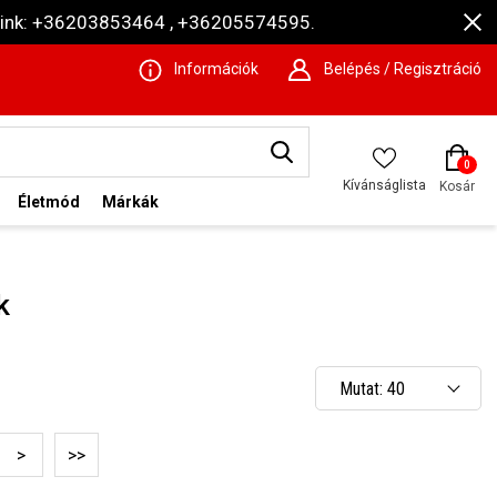
ámaink: +36203853464 , +36205574595.
Információk
Belépés / Regisztráció
0
Kívánságlista
Kosár
Életmód
Márkák
k
Mutat: 40
Mutat: 80
>
>>
Mutat: 160