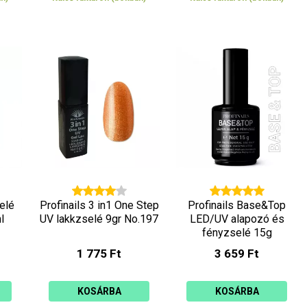
elé
Profinails 3 in1 One Step
Profinails Base&Top
l
UV lakkzselé 9gr No.197
LED/UV alapozó és
fényzselé 15g
1 775 Ft
3 659 Ft
KOSÁRBA
KOSÁRBA