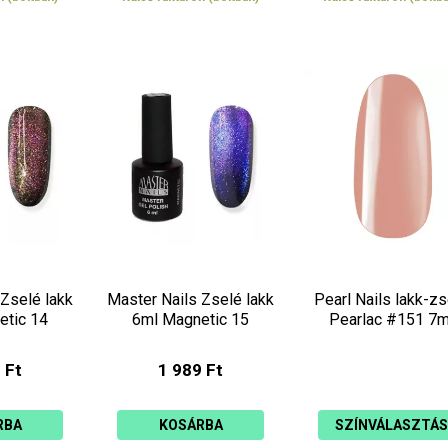
 Zselé lakk
Master Nails Zselé lakk
Pearl Nails lakk-zs
etic 14
6ml Magnetic 15
Pearlac #151 7m
 Ft
1 989 Ft
RBA
KOSÁRBA
SZÍNVÁLASZTÁS