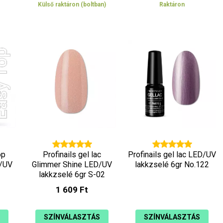
Külső raktáron (boltban)
Raktáron
op
Profinails gel lac
Profinails gel lac LED/UV
D/UV
Glimmer Shine LED/UV
lakkzselé 6gr No.122
lakkzselé 6gr S-02
1 609 Ft
SZÍNVÁLASZTÁS
SZÍNVÁLASZTÁS