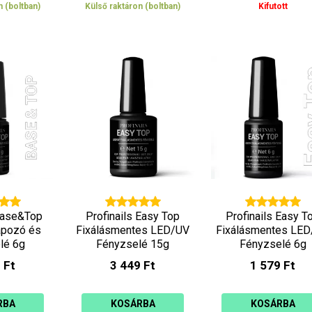
n (boltban)
Külső raktáron (boltban)
Kifutott
 Base&Top
Profinails Easy Top
Profinails Easy T
apozó és
Fixálásmentes LED/UV
Fixálásmentes LE
lé 6g
Fényzselé 15g
Fényzselé 6g
 Ft
3 449 Ft
1 579 Ft
RBA
KOSÁRBA
KOSÁRBA