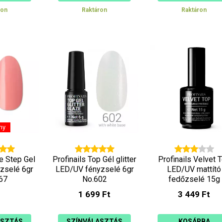
ron
Raktáron
Raktáron
ny
ne Step Gel
Profinails Top Gél glitter
Profinails Velvet 
zselé 6gr
LED/UV fényzselé 6gr
LED/UV mattító
67
No.602
fedőzselé 15g
1 699 Ft
3 449 Ft
ASZTÁS
SZÍNVÁLASZTÁS
KOSÁRBA