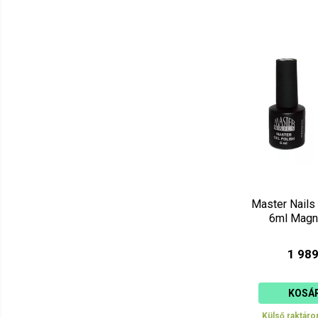
Master Nails
6ml Magn
1 989
KOSÁ
Külső raktáro