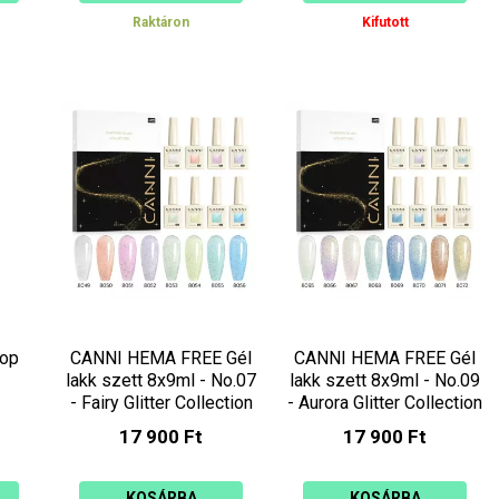
Raktáron
Kifutott
Top
CANNI HEMA FREE Gél
CANNI HEMA FREE Gél
lakk szett 8x9ml - No.07
lakk szett 8x9ml - No.09
- Fairy Glitter Collection
- Aurora Glitter Collection
17 900 Ft
17 900 Ft
KOSÁRBA
KOSÁRBA