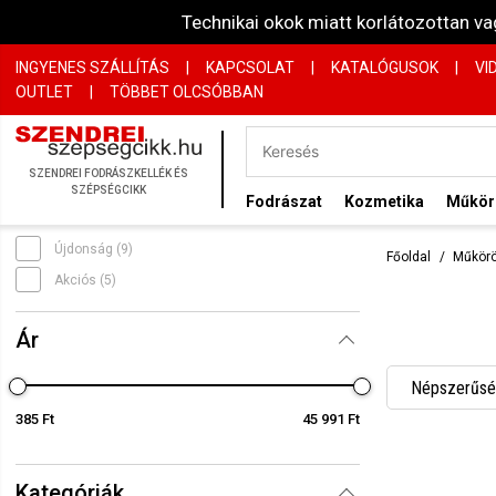
Technikai okok miatt korlátozottan 
INGYENES SZÁLLÍTÁS
|
KAPCSOLAT
|
KATALÓGUSOK
|
VI
OUTLET
|
TÖBBET OLCSÓBBAN
SZENDREI FODRÁSZKELLÉK ÉS
SZÉPSÉGCIKK
Fodrászat
Kozmetika
Műkö
Újdonság (9)
Főoldal
Műkör
Akciós (5)
Ár
Népszerűség
385 Ft
45 991 Ft
Név szerint
Név szerint
Kategóriák