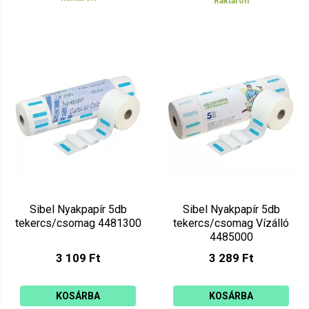
Raktáron
Sibel Nyakpapír 5db
Sibel Nyakpapír 5db
tekercs/csomag 4481300
tekercs/csomag Vízálló
4485000
3 109 Ft
3 289 Ft
KOSÁRBA
KOSÁRBA