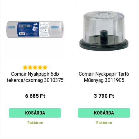
Comair Nyakpapír 5db
Comair Nyakpapír Tartó
tekercs/csomag 3010375
Műanyag 3011905
6 685 Ft
3 790 Ft
KOSÁRBA
KOSÁRBA
Raktáron
Raktáron