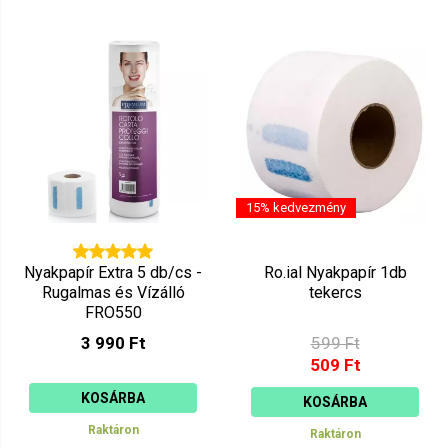
15% kedvezmény
Nyakpapír Extra 5 db/cs -
Ro.ial Nyakpapír 1db
Rugalmas és Vízálló
tekercs
FRO550
3 990 Ft
599 Ft
509 Ft
KOSÁRBA
KOSÁRBA
Raktáron
Raktáron