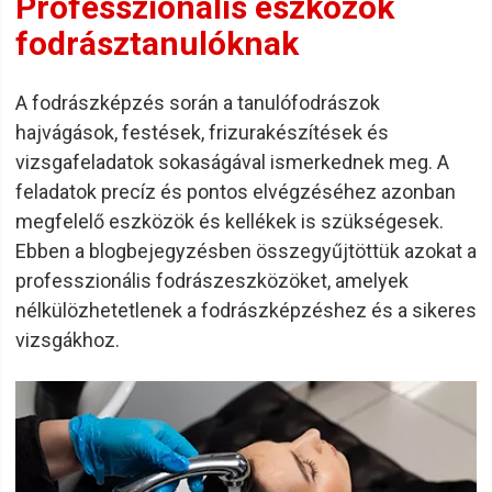
Professzionális eszközök
fodrásztanulóknak
A fodrászképzés során a tanulófodrászok
hajvágások, festések, frizurakészítések és
vizsgafeladatok sokaságával ismerkednek meg. A
feladatok precíz és pontos elvégzéséhez azonban
megfelelő eszközök és kellékek is szükségesek.
Ebben a blogbejegyzésben összegyűjtöttük azokat a
professzionális fodrászeszközöket, amelyek
nélkülözhetetlenek a fodrászképzéshez és a sikeres
vizsgákhoz.