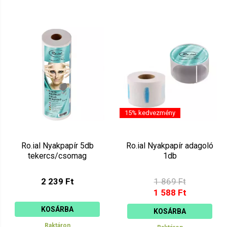
15% kedvezmény
Ro.ial Nyakpapír 5db
Ro.ial Nyakpapír adagoló
tekercs/csomag
1db
2 239 Ft
1 869 Ft
1 588 Ft
KOSÁRBA
KOSÁRBA
Raktáron