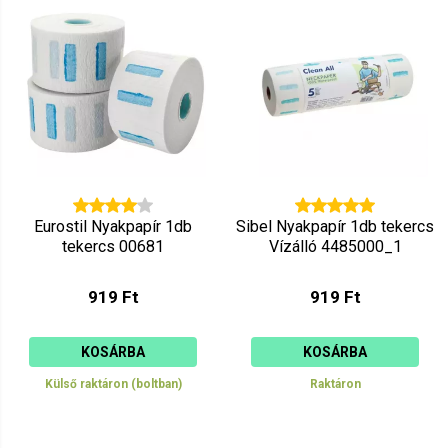
Ár szerint csökkenő
Mutat: 160
Ár szerint növekvő
Eurostil Nyakpapír 1db
Sibel Nyakpapír 1db tekercs
tekercs 00681
Vízálló 4485000_1
919 Ft
919 Ft
KOSÁRBA
KOSÁRBA
Külső raktáron (boltban)
Raktáron