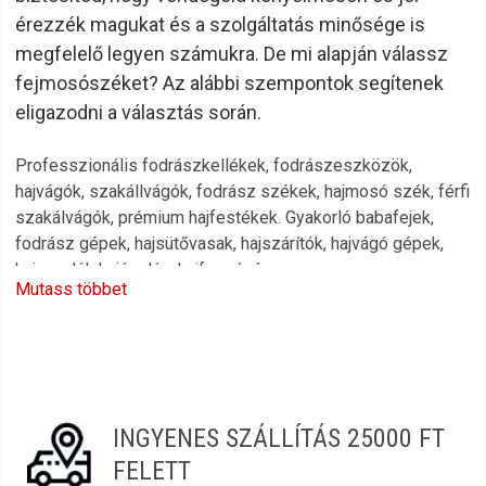
érezzék magukat és a szolgáltatás minősége is
megfelelő legyen számukra. De mi alapján válassz
fejmosószéket? Az alábbi szempontok segítenek
eligazodni a választás során.
Professzionális fodrászkellékek, fodrászeszközök,
hajvágók, szakállvágók, fodrász székek, hajmosó szék, férfi
szakálvágók, prémium hajfestékek. Gyakorló babafejek,
fodrász gépek, hajsütővasak, hajszárítók, hajvágó gépek,
hajvasalók hajápolás, hajformázás.
Mutass többet
L’oreal, Schwarzkopf, Wella, Imperity, Kallos, Keune, Carin,
Ronney, Londa, 6.Zero, K-time, Coda’s Beauty, Eurostil, Sibel,
Berrywell, Remington, Moser, Wahl, Fanola, Babyliss,
Henbor, Jaguár márkák teljes választéka.
100%-os vásárlói elégedettség, gyors és kényelmes
INGYENES SZÁLLÍTÁS 25000 FT
vásárlás a Szendrei Szépségcikk webáruházban
FELETT
|szepsegcikk.hu