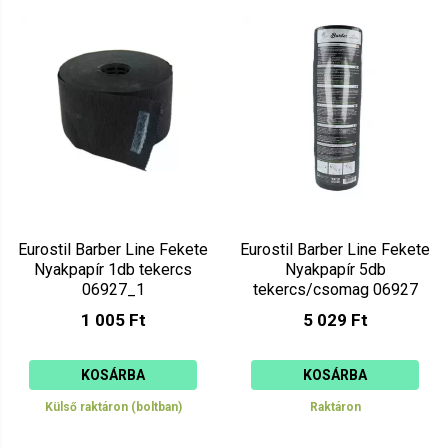
Eurostil Barber Line Fekete
Eurostil Barber Line Fekete
Nyakpapír 1db tekercs
Nyakpapír 5db
06927_1
tekercs/csomag 06927
1 005 Ft
5 029 Ft
KOSÁRBA
KOSÁRBA
Külső raktáron (boltban)
Raktáron