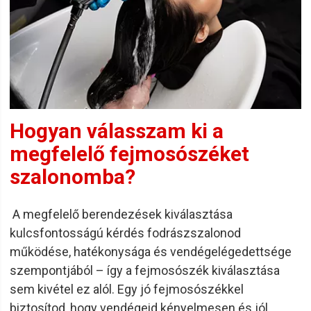
Hogyan válasszam ki a
megfelelő fejmosószéket
szalonomba?
A megfelelő berendezések kiválasztása
kulcsfontosságú kérdés fodrászszalonod
működése, hatékonysága és vendégelégedettsége
szempontjából – így a fejmosószék kiválasztása
sem kivétel ez alól. Egy jó fejmosószékkel
biztosítod, hogy vendégeid kényelmesen és jól