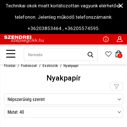
Technikai okok miatt korlátozottan vagyunk elérhetőek
telefonon. Jelenleg működő telefonszámaink:
+36203853464 , +36205574595.
0
Főoldal
Fodrászat
Eszközök
Nyakpapír
Nyakpapír
Népszerűség szerint
Név szerint csökkenő
Mutat: 40
Név szerint növekvő
Mutat: 80