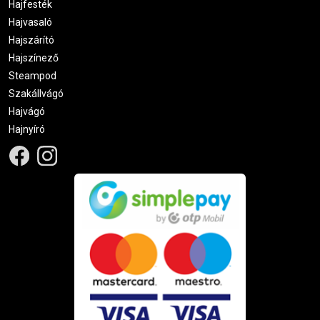
Hajfesték
Hajvasaló
Hajszárító
Hajszínező
Steampod
Szakállvágó
Hajvágó
Hajnyíró