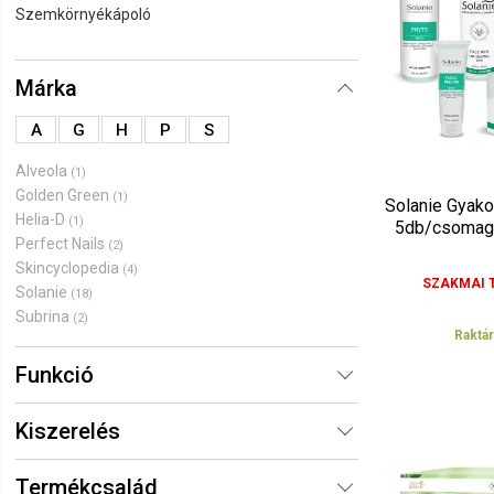
Szemkörnyékápoló
Ár szerint 
Ár szerint 
Márka
A
G
H
P
S
Alveola
(1)
Golden Green
(1)
Solanie Gyak
Helia-D
(1)
5db/csomag
Perfect Nails
(2)
Skincyclopedia
(4)
SZAKMAI 
Solanie
(18)
Subrina
(2)
Raktá
Funkció
Kiszerelés
Termékcsalád