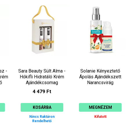
sz -
Sara Beauty Sült Alma -
Solanie Kényeztető
Krém
Hókifli Hidratáló Krém
Ápolás Ajándékszett
ő
Ajándékcsomag
Narancsvirág
Aromavízzel SO10044
4 479 Ft
KOSÁRBA
MEGNÉZEM
Nincs Raktáron
Kifutott
Rendelhető