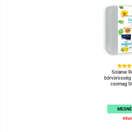
Solanie 
bőrvörösség
csomag S
MEGNÉ
Kifuto