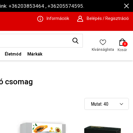
ámaink: +36203853464 , +36205574595.
Információk
Belépés / Regisztráció
0
Kívánságlista
Kosár
Életmód
Márkák
ló csomag
Mutat: 40
Mutat: 80
Mutat: 160