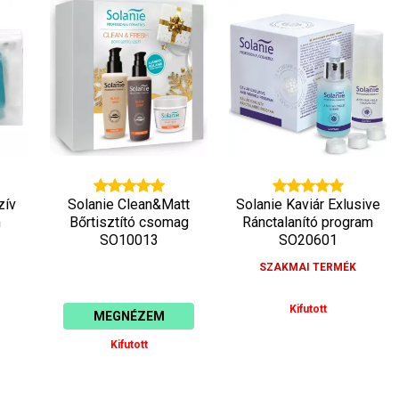
zív
Solanie Clean&Matt
Solanie Kaviár Exlusive
m
Bőrtisztító csomag
Ránctalanító program
SO10013
SO20601
SZAKMAI TERMÉK
Kifutott
MEGNÉZEM
Kifutott