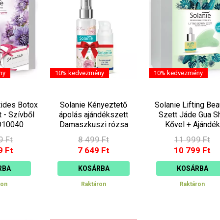
ny
10% kedvezmény
10% kedvezmény
tides Botox
Solanie Kényeztető
Solanie Lifting Bea
t - Szívből
ápolás ajándékszett
Szett Jáde Gua S
O10040
Damaszkuszi rózsa
Kővel + Ajándék
aromavízzel SO10045
Törölköző SO250
9 Ft
8 499 Ft
11 999 Ft
9 Ft
7 649 Ft
10 799 Ft
RBA
KOSÁRBA
KOSÁRBA
ron
Raktáron
Raktáron