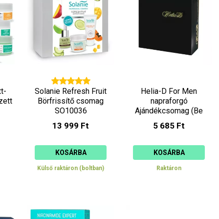
t-
Solanie Refresh Fruit
Helia-D For Men
zett
Börfrissítő csomag
napraforgó
1
SO10036
Ajándékcsomag (Be
Mine)
13 999 Ft
5 685 Ft
KOSÁRBA
KOSÁRBA
Külső raktáron (boltban)
Raktáron