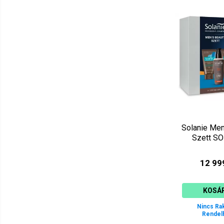
Solanie Men
Szett S
12 99
KOSÁ
Nincs Ra
Rendel