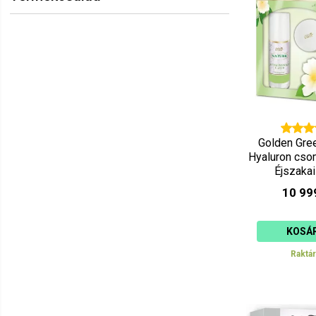
Golden Gre
Hyaluron csom
Éjszaka
10 99
KOSÁ
Raktá