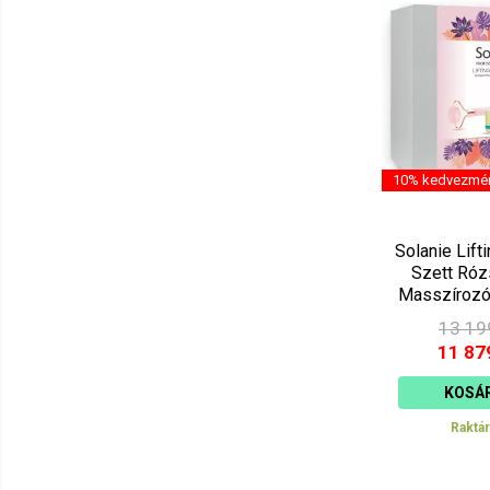
10% kedvezmé
Solanie Lift
Szett Róz
Masszírozó 
SO25
13 19
11 87
KOSÁ
Raktá