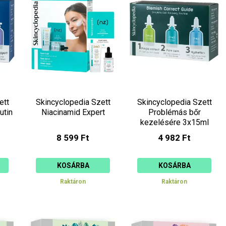
ett
Skincyclopedia Szett
Skincyclopedia Szett
utin
Niacinamid Expert
Problémás bőr
kezelésére 3x15ml
8 599 Ft
4 982 Ft
KOSÁRBA
KOSÁRBA
Raktáron
Raktáron