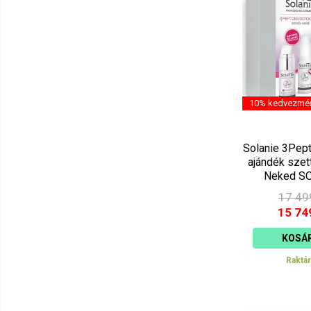
10% kedvezmé
Solanie 3Pep
ajándék szet
Neked S
17 49
15 74
KOSÁ
Raktá