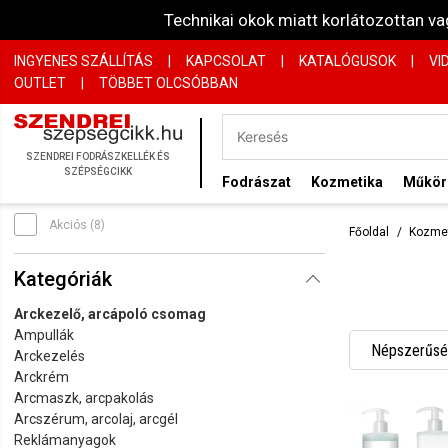
Technikai okok miatt korlátozottan 
INGYENES SZÁLLÍTÁS
|
KAPCSOLAT
|
KATALÓGUSOK
|
VI
OUTLET
|
TÖBBET OLCSÓBBAN
SZENDREI FODRÁSZKELLÉK ÉS
SZÉPSÉGCIKK
Fodrászat
Kozmetika
Műkö
Akciós (8)
Főoldal
Kozme
Kategóriák
Arckezelő, arcápoló csomag
Ampullák
Népszerűség
Arckezelés
Arckrém
Név szerint
Arcmaszk, arcpakolás
Arcszérum, arcolaj, arcgél
Név szerint
Reklámanyagok