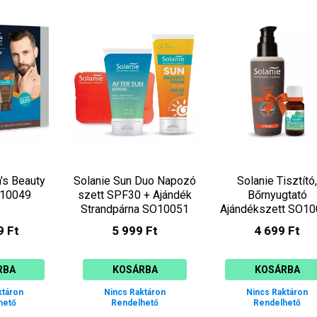
's Beauty
Solanie Sun Duo Napozó
Solanie Tisztító,
O10049
szett SPF30 + Ajándék
Bőrnyugtató
Strandpárna SO10051
Ajándékszett SO1
9 Ft
5 999 Ft
4 699 Ft
RBA
KOSÁRBA
KOSÁRBA
ktáron
Nincs Raktáron
Nincs Raktáron
hető
Rendelhető
Rendelhető