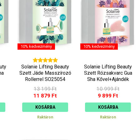
10% kedvezmény
10% kedvezmény
uty
Solanie Lifting Beauty
Solanie Lifting Beauty
ha
Szett Jáde Masszírozó
Szett Rózsakvarc Gua
Rollerrel SO25054
Sha Kővel+Ajándék
56
Törölköző SO25057
13 199 Ft
10 999 Ft
11 879 Ft
9 899 Ft
KOSÁRBA
KOSÁRBA
Raktáron
Raktáron