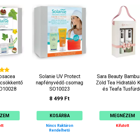
Rosacea
Solanie UV Protect
Sara Beauty Bambu
 csökkentő
napfényvédő csomag
Zöld Tea Hidratáló 
O10028
SO10023
és Teafa Tusfürd
Ajándékcsomag
8 499 Ft
ZEM
KOSÁRBA
MEGNÉZEM
tt
Nincs Raktáron
Kifutott
Rendelhető