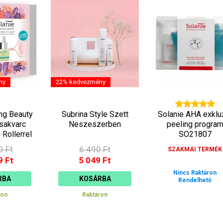
ny
22% kedvezmény
ing Beauty
Subrina Style Szett
Solanie AHA exklu
sakvarc
Neszeszerben
peeling progra
Rollerrel
SO21807
055
9 Ft
6 490 Ft
SZAKMAI TERMÉK
9 Ft
5 049 Ft
Nincs Raktáron
RBA
KOSÁRBA
Rendelhető
ron
Raktáron