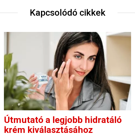
Kapcsolódó cikkek
Útmutató a legjobb hidratáló
krém kiválasztásához