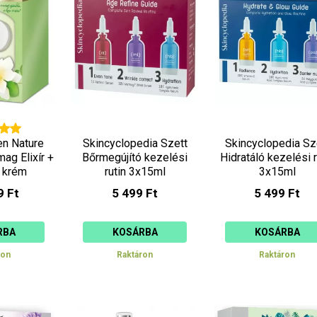
en Nature
Skincyclopedia Szett
Skincyclopedia Sz
ag Elixír +
Bőrmegújító kezelési
Hidratáló kezelési r
i krém
rutin 3x15ml
3x15ml
9 Ft
5 499 Ft
5 499 Ft
RBA
KOSÁRBA
KOSÁRBA
ron
Raktáron
Raktáron