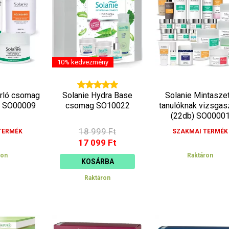
csökkenő
növekvő
10% kedvezmény
orló csomag
Solanie Hydra Base
Solanie Mintaszet
 SO00009
csomag SO10022
tanulóknak vizsgas
(22db) SO0000
18 999 Ft
TERMÉK
SZAKMAI TERMÉK
17 099 Ft
ron
Raktáron
KOSÁRBA
Raktáron