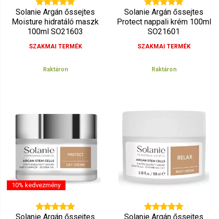
Solanie Argán őssejtes
Solanie Argán őssejtes
Moisture hidratáló maszk
Protect nappali krém 100ml
100ml SO21603
SO21601
SZAKMAI TERMÉK
SZAKMAI TERMÉK
Raktáron
Raktáron
10% kedvezmény
Solanie Argán őssejtes
Solanie Argán őssejtes