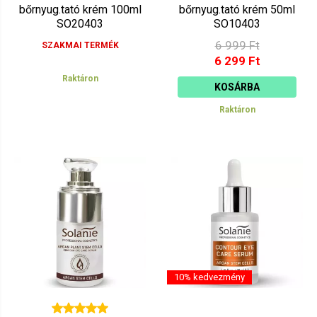
bőrnyug.tató krém 100ml
bőrnyug.tató krém 50ml
SO20403
SO10403
6 999 Ft
SZAKMAI TERMÉK
6 299 Ft
Raktáron
KOSÁRBA
Raktáron
10% kedvezmény