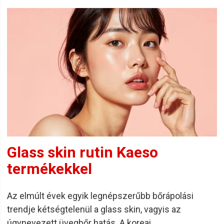
Glass skin rutin Kaeso
termékekkel
Az elmúlt évek egyik legnépszerűbb bőrápolási
trendje kétségtelenül a glass skin, vagyis az
úgynevezett üvegbőr hatás. A koreai