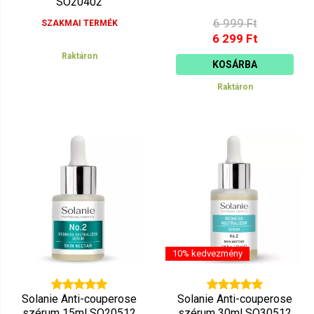
SO20402
6 999 Ft
SZAKMAI TERMÉK
6 299 Ft
Raktáron
KOSÁRBA
Raktáron
10% kedvezmény
Solanie Anti-couperose
Solanie Anti-couperose
szérum 15ml SO20512
szérum 30ml SO30512