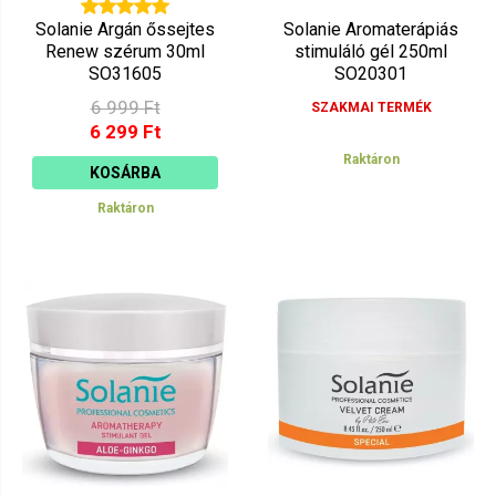
Solanie Argán őssejtes
Solanie Aromaterápiás
Renew szérum 30ml
stimuláló gél 250ml
SO31605
SO20301
6 999 Ft
SZAKMAI TERMÉK
6 299 Ft
Raktáron
KOSÁRBA
Raktáron