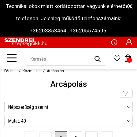
Technikai okok miatt korlátozottan vagyunk elérhetőek
telefonon. Jelenleg működő telefonszámaink:
+36203853464 , +36205574595.
0
Főoldal
Kozmetika
Arcápolás
Arcápolás
Népszerűség szerint
Név szerint csökkenő
Mutat: 40
Név szerint növekvő
Mutat: 80