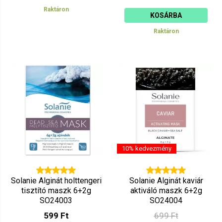
Raktáron
KOSÁRBA
Raktáron
10% kedvezmény
Solanie Alginát holttengeri
Solanie Alginát kaviár
tisztító maszk 6+2g
aktiváló maszk 6+2g
SO24003
SO24004
599 Ft
699 Ft