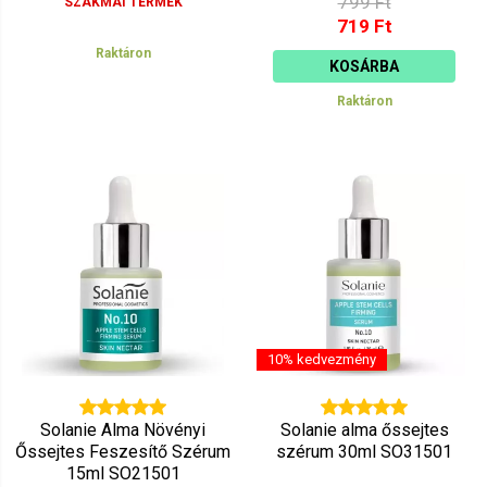
799 Ft
SZAKMAI TERMÉK
719 Ft
Raktáron
KOSÁRBA
Raktáron
10% kedvezmény
Solanie Alma Növényi
Solanie alma őssejtes
Őssejtes Feszesítő Szérum
szérum 30ml SO31501
15ml SO21501