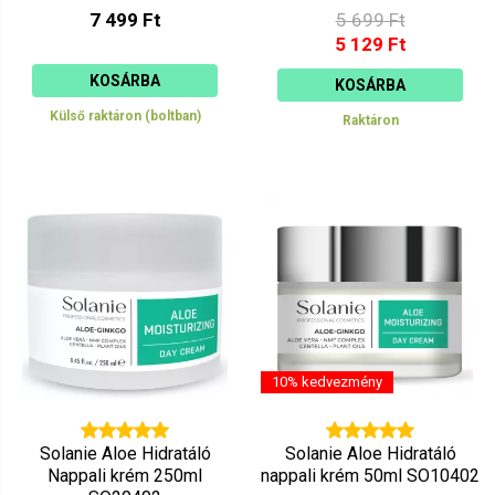
7 499 Ft
5 699 Ft
5 129 Ft
KOSÁRBA
KOSÁRBA
Külső raktáron (boltban)
Raktáron
10% kedvezmény
Solanie Aloe Hidratáló
Solanie Aloe Hidratáló
Nappali krém 250ml
nappali krém 50ml SO10402