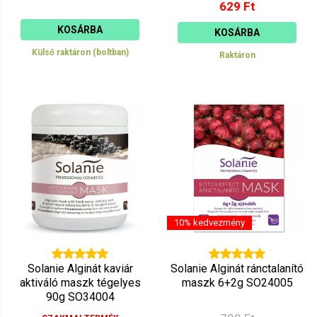
629 Ft
KOSÁRBA
KOSÁRBA
Külső raktáron (boltban)
Raktáron
10% kedvezmény
Solanie Alginát kaviár
Solanie Alginát ránctalanító
aktiváló maszk tégelyes
maszk 6+2g SO24005
90g SO34004