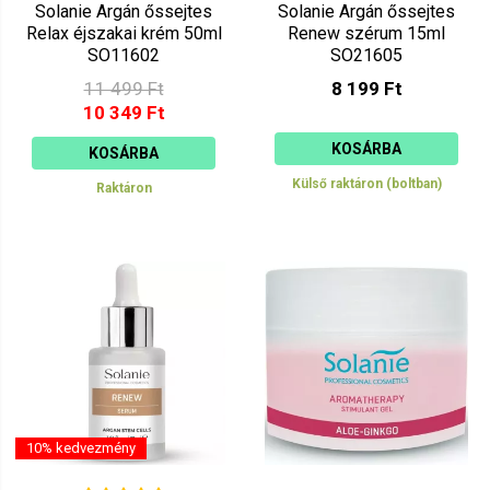
Solanie Argán őssejtes
Solanie Argán őssejtes
Relax éjszakai krém 50ml
Renew szérum 15ml
SO11602
SO21605
11 499 Ft
8 199 Ft
10 349 Ft
KOSÁRBA
KOSÁRBA
Külső raktáron (boltban)
Raktáron
10% kedvezmény