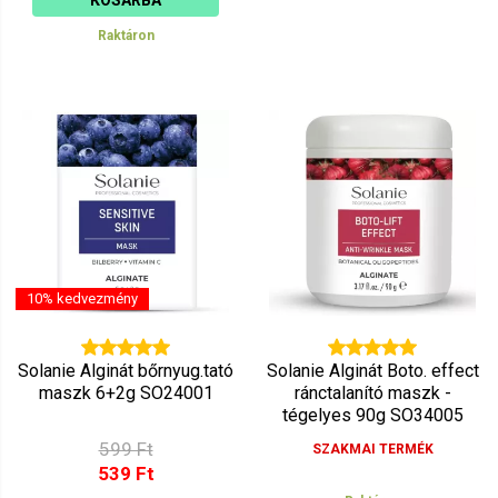
Raktáron
10% kedvezmény
Solanie Alginát bőrnyug.tató
Solanie Alginát Boto. effect
maszk 6+2g SO24001
ránctalanító maszk -
tégelyes 90g SO34005
599 Ft
SZAKMAI TERMÉK
539 Ft