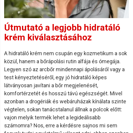
Útmutató a legjobb hidratáló
krém kiválasztásához
A hidratáló krém nem csupán egy kozmetikum a sok
közül, hanem a bőrápolási rutin alfája és ómegája.
Legyen szó az arcbőr mindennapi ápolásáról vagy a
test kényeztetéséről, egy jó hidratáló képes
látványosan javítani a bőr megjelenését,
komfortérzetét és hosszú távú egészségét. Mivel
azonban a drogériák és webáruházak kínálata szinte
végtelen, sokan tanácstalanul állnak a polcok előtt:
vajon melyik termék lehet a legideálisabb
számomra? Nos, erre a kérdésre sajnos mi sem