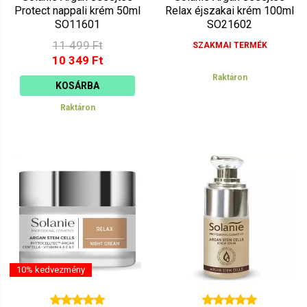
Protect nappali krém 50ml
Relax éjszakai krém 100ml
SO11601
SO21602
11 499 Ft
SZAKMAI TERMÉK
10 349 Ft
Raktáron
KOSÁRBA
Raktáron
10% kedvezmény