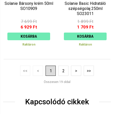
Solanie Bársony krém 50ml
Solanie Basic Hidratáló
SO10909
szépségolaj 250ml
SO23011
7 699 Ft
1 899 Ft
6 929 Ft
1 709 Ft
KOSÁRBA
KOSÁRBA
Raktáron
Raktáron
<<
<
1
2
>
>>
Összesen 19 oldal
Kapcsolódó cikkek