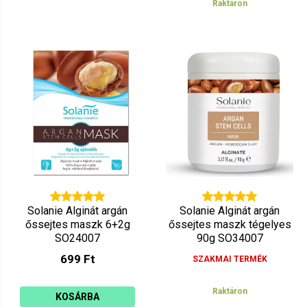
Raktáron
Solanie Alginát argán
Solanie Alginát argán
őssejtes maszk 6+2g
őssejtes maszk tégelyes
SO24007
90g SO34007
699 Ft
SZAKMAI TERMÉK
Raktáron
KOSÁRBA