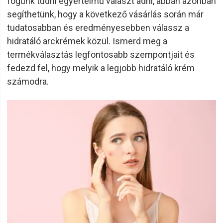
fogunk tudni egyértelmű választ adni, abban azonban
segíthetünk, hogy a következő vásárlás során már
tudatosabban és eredményesebben válassz a
hidratáló arckrémek közül. Ismerd meg a
termékválasztás legfontosabb szempontjait és
fedezd fel, hogy melyik a legjobb hidratáló krém
számodra.