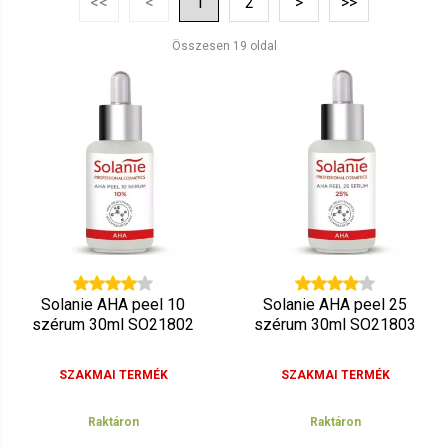
<<
<
1
2
>
>>
Ár szerint csökkenő
Mutat: 160
Összesen 19 oldal
Ár szerint növekvő
Solanie AHA peel 10
Solanie AHA peel 25
szérum 30ml SO21802
szérum 30ml SO21803
SZAKMAI TERMÉK
SZAKMAI TERMÉK
Raktáron
Raktáron