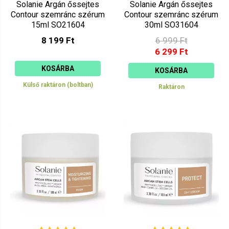
Solanie Argán őssejtes
Solanie Argán őssejtes
Contour szemránc szérum
Contour szemránc szérum
15ml SO21604
30ml SO31604
8 199 Ft
6 999 Ft
6 299 Ft
KOSÁRBA
KOSÁRBA
Külső raktáron (boltban)
Raktáron