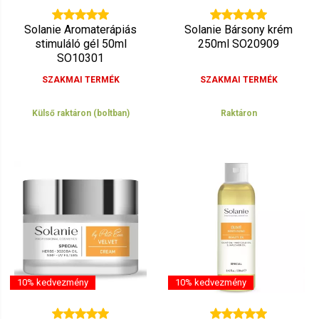
Solanie Aromaterápiás
Solanie Bársony krém
stimuláló gél 50ml
250ml SO20909
SO10301
SZAKMAI TERMÉK
SZAKMAI TERMÉK
Külső raktáron (boltban)
Raktáron
10% kedvezmény
10% kedvezmény