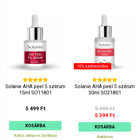
10% kedvezmény
Solanie AHA peel 5 szérum
Solanie AHA peel 5 szérum
15ml SO11801
30ml SO21801
5 499 Ft
5 999 Ft
5 399 Ft
KOSÁRBA
KOSÁRBA
Külső raktáron (boltban)
Raktáron