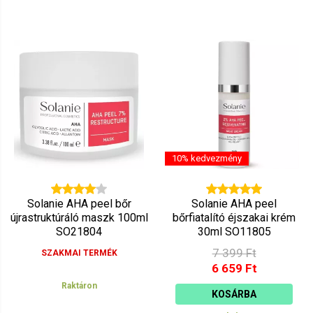
10% kedvezmény
Solanie AHA peel bőr
Solanie AHA peel
újrastruktúráló maszk 100ml
bőrfiatalító éjszakai krém
SO21804
30ml SO11805
7 399 Ft
SZAKMAI TERMÉK
6 659 Ft
Raktáron
KOSÁRBA