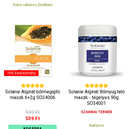
Külső raktáron (boltban)
10% kedvezmény
Solanie Alginát bőrmegújító
Solanie Alginát Bőrnyug.tató
maszk 6+2g SO24006
maszk - tégelyes 90g
SO34001
599 Ft
SZAKMAI TERMÉK
539 Ft
Raktáron
KOSÁRBA