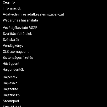
Céginfo
Információk
Adatvédelmi és adatkezelési szabályzat
Webáruház használata
Vevőtájékoztató ÁSZF
Szállítási feltételek
Színskálák
Vendégkönyv
GLS csomagpont
Biztonságos fizetés
Hűségpont
Hajgöndörítők
Hajfesték
Hajvasaló
Hajszárító
Hajszínező
Steampod
Szakállvágó