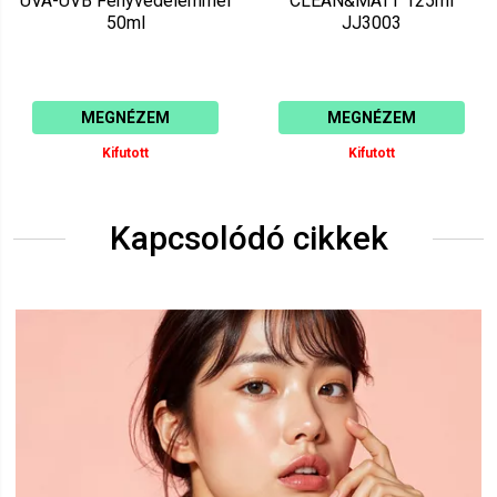
UVA-UVB Fényvédelemmel
CLEAN&MATT 125ml
50ml
JJ3003
MEGNÉZEM
MEGNÉZEM
Kifutott
Kifutott
Kapcsolódó cikkek