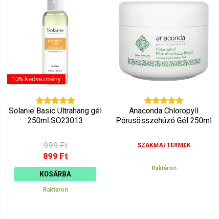
Ár szerint csökkenő
Mutat: 160
Ár szerint növekvő
10% kedvezmény
Solanie Basic Ultrahang gél
Anaconda Chloropyll
250ml SO23013
Pórusösszehúzó Gél 250ml
999 Ft
SZAKMAI TERMÉK
899 Ft
Raktáron
KOSÁRBA
Raktáron