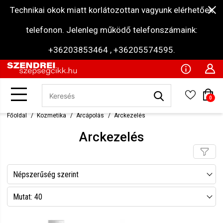
Technikai okok miatt korlátozottan vagyunk elérhetőek
telefonon. Jelenleg működő telefonszámaink:
+36203853464 , +36205574595.
0
Főoldal
Kozmetika
Arcápolás
Arckezelés
Arckezelés
Népszerűség szerint
Név szerint csökkenő
Mutat: 40
Név szerint növekvő
Mutat: 80