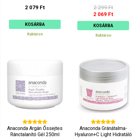
250ml
2 079 Ft
2 299 Ft
2 069 Ft
KOSÁRBA
KOSÁRBA
Raktáron
Raktáron
Anaconda Argán Őssejtes
Anaconda Gránátalma-
Ránctalanító Gél 250ml
Hyaluron+C Light Hidratáló