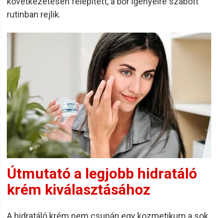
következetesen felépített, a bőr igényeire szabott
rutinban rejlik.
Útmutató a legjobb hidratáló
krém kiválasztásához
A hidratáló krém nem csupán egy kozmetikum a sok