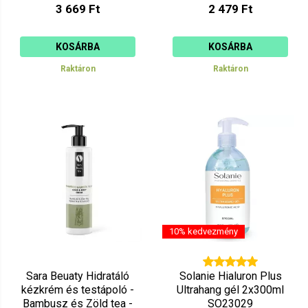
3 669 Ft
2 479 Ft
KOSÁRBA
KOSÁRBA
Raktáron
Raktáron
10% kedvezmény
Sara Beuaty Hidratáló
Solanie Hialuron Plus
kézkrém és testápoló -
Ultrahang gél 2x300ml
Bambusz és Zöld tea -
SO23029