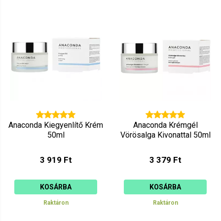
Anaconda Kiegyenlítő Krém
Anaconda Krémgél
50ml
Vörösalga Kivonattal 50ml
3 919 Ft
3 379 Ft
KOSÁRBA
KOSÁRBA
Raktáron
Raktáron