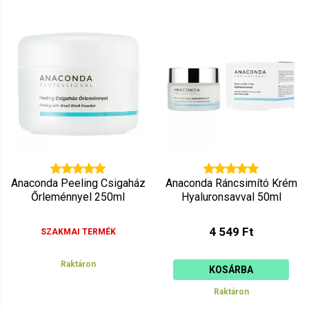
Anaconda Peeling Csigaház
Anaconda Ráncsimító Krém
Őrleménnyel 250ml
Hyaluronsavval 50ml
4 549 Ft
SZAKMAI TERMÉK
Raktáron
KOSÁRBA
Raktáron