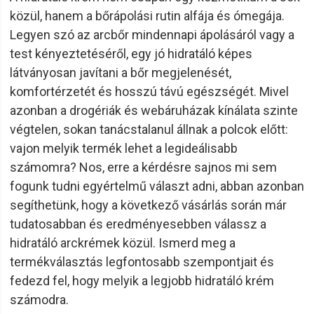
közül, hanem a bőrápolási rutin alfája és ómegája.
Legyen szó az arcbőr mindennapi ápolásáról vagy a
test kényeztetéséről, egy jó hidratáló képes
látványosan javítani a bőr megjelenését,
komfortérzetét és hosszú távú egészségét. Mivel
azonban a drogériák és webáruházak kínálata szinte
végtelen, sokan tanácstalanul állnak a polcok előtt:
vajon melyik termék lehet a legideálisabb
számomra? Nos, erre a kérdésre sajnos mi sem
fogunk tudni egyértelmű választ adni, abban azonban
segíthetünk, hogy a következő vásárlás során már
tudatosabban és eredményesebben válassz a
hidratáló arckrémek közül. Ismerd meg a
termékválasztás legfontosabb szempontjait és
fedezd fel, hogy melyik a legjobb hidratáló krém
számodra.