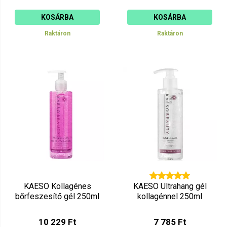
KOSÁRBA
KOSÁRBA
Raktáron
Raktáron
KAESO Kollagénes
KAESO Ultrahang gél
bőrfeszesítő gél 250ml
kollagénnel 250ml
10 229 Ft
7 785 Ft