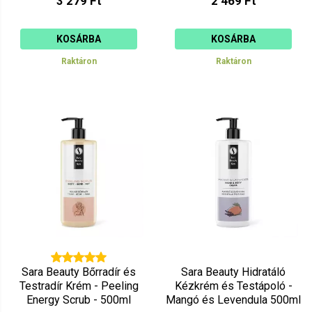
3 279 Ft
2 469 Ft
KOSÁRBA
KOSÁRBA
Raktáron
Raktáron
Sara Beauty Bőrradír és
Sara Beauty Hidratáló
Testradír Krém - Peeling
Kézkrém és Testápoló -
Energy Scrub - 500ml
Mangó és Levendula 500ml