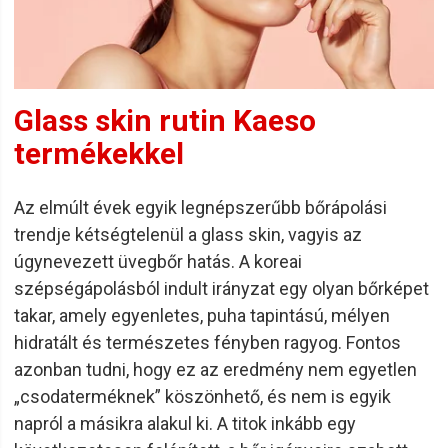
Glass skin rutin Kaeso
termékekkel
Az elmúlt évek egyik legnépszerűbb bőrápolási
trendje kétségtelenül a glass skin, vagyis az
úgynevezett üvegbőr hatás. A koreai
szépségápolásból indult irányzat egy olyan bőrképet
takar, amely egyenletes, puha tapintású, mélyen
hidratált és természetes fényben ragyog. Fontos
azonban tudni, hogy ez az eredmény nem egyetlen
„csodaterméknek” köszönhető, és nem is egyik
napról a másikra alakul ki. A titok inkább egy