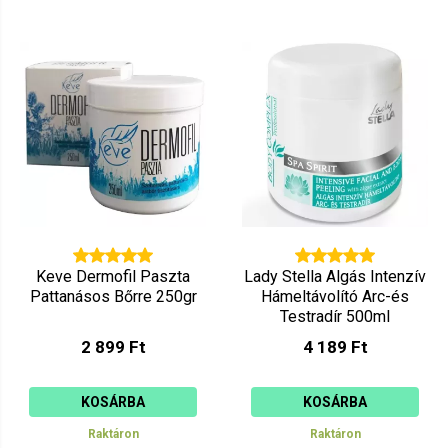
Keve Dermofil Paszta
Lady Stella Algás Intenzív
Pattanásos Bőrre 250gr
Hámeltávolító Arc-és
Testradír 500ml
2 899 Ft
4 189 Ft
KOSÁRBA
KOSÁRBA
Raktáron
Raktáron