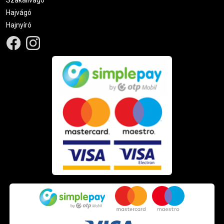
Hajvágó
Hajnyíró