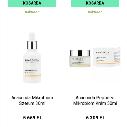
KOSÁRBA
KOSÁRBA
Raktáron
Raktáron
Anaconda Mikrobiom
Anaconda Peptides
Szérum 30ml
Mikrobiom Krém 50ml
5 669 Ft
6 309 Ft