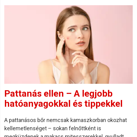
Pattanás ellen – A legjobb
hatóanyagokkal és tippekkel
A pattanásos bőr nemcsak kamaszkorban okozhat
kellemetlenséget – sokan felnőttként is
megküzdenek a makacs mitesszerekkel, gyulladt