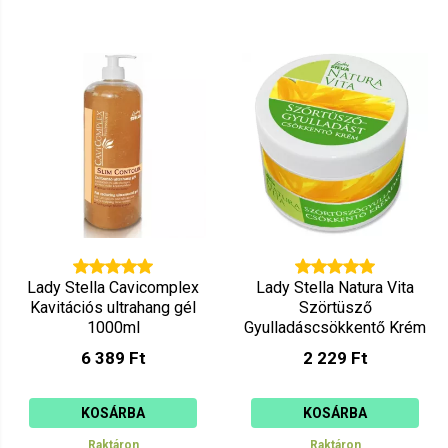
Lady Stella Cavicomplex
Lady Stella Natura Vita
Kavitációs ultrahang gél
Szörtüsző
1000ml
Gyulladáscsökkentő Krém
100ml
6 389 Ft
2 229 Ft
KOSÁRBA
KOSÁRBA
Raktáron
Raktáron