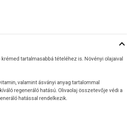
 krémed tartalmasabbá tételéhez is. Növényi olajaival
tamin, valamint ásványi anyag tartalommal
íváló regeneráló hatású. Olivaolaj összetevője védi a
generáló hatással rendelkezik.