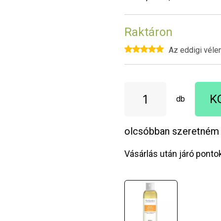
Raktáron
Az eddigi véle
K
db
olcsóbban szeretném
Vásárlás után járó ponto