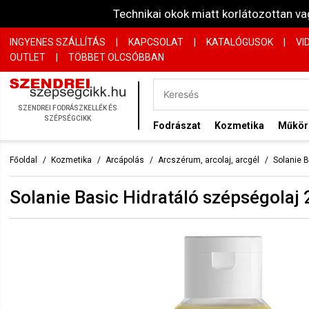
Technikai okok miatt korlátozottan 
INGYENES SZÁLLÍTÁS
|
KAPCSOLAT
|
KATALÓGUSOK
|
VI
OUTLET
|
TÖBBET OLCSÓBBAN
SZENDREI FODRÁSZKELLÉK ÉS
SZÉPSÉGCIKK
Fodrászat
Kozmetika
Műkö
Főoldal
Kozmetika
Arcápolás
Arcszérum, arcolaj, arcgél
Solanie 
Solanie Basic Hidratáló szépségola