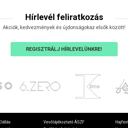
Hírlevél feliratkozás
Akciók, kedvezmények és újdonságokaz elsők között!
REGISZTRÁLJ HÍRLEVELÜNKRE!
Elállás
Vevőtájékoztató ÁSZF
Hajfes