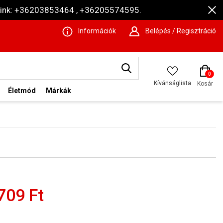
ámaink: +36203853464 , +36205574595.
Információk
Belépés / Regisztráció
0
Kívánságlista
Kosár
Életmód
Márkák
709 Ft