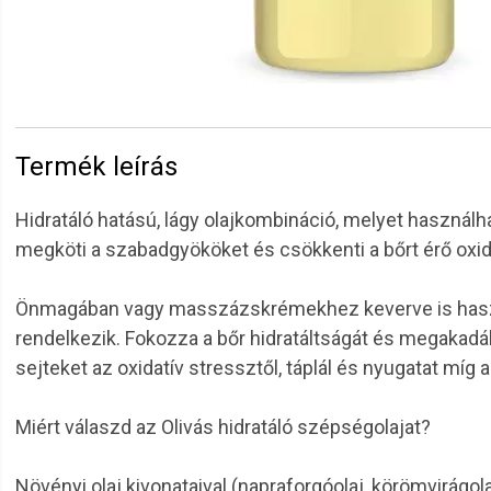
Termék leírás
Hidratáló hatású, lágy olajkombináció, melyet használ
megköti a szabadgyököket és csökkenti a bőrt érő oxid
Önmagában vagy masszázskrémekhez keverve is használ
rendelkezik. Fokozza a bőr hidratáltságát és megakadál
sejteket az oxidatív stressztől, táplál és nyugatat míg
Miért válaszd az Olivás hidratáló szépségolajat?
Növényi olaj kivonataival (napraforgóolaj, körömvirágol