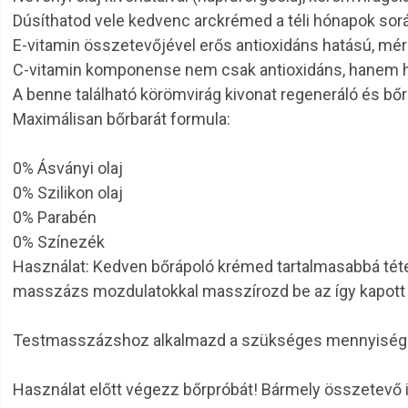
Dúsíthatod vele kedvenc arckrémed a téli hónapok sor
E-vitamin összetevőjével erős antioxidáns hatású, mérsé
C-vitamin komponense nem csak antioxidáns, hanem h
A benne található körömvirág kivonat regeneráló és bő
Maximálisan bőrbarát formula:
0% Ásványi olaj
0% Szilikon olaj
0% Parabén
0% Színezék
Használat: Kedven bőrápoló krémed tartalmasabbá tétel
masszázs mozdulatokkal masszírozd be az így kapott 
Testmasszázshoz alkalmazd a szükséges mennyiségb
Használat előtt végezz bőrpróbát! Bármely összetevő 