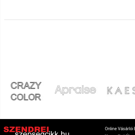
Ildikó
2022.02.06. 11:10
Ramóna
2021.08.29. 07:31
Online Vásárlói 