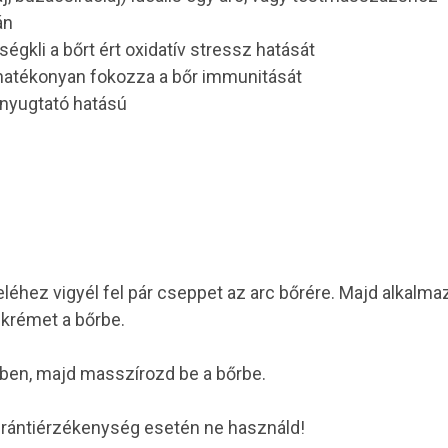
án
gkli a bőrt ért oxidatív stressz hatását
atékonyan fokozza a bőr immunitását
rnyugtató hatású
éhez vigyél fel pár cseppet az arc bőrére. Majd alkalma
krémet a bőrbe.
en, majd masszírozd be a bőrbe.
irántiérzékenység esetén ne használd!