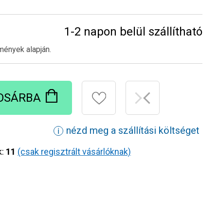
1-2 napon belül szállítható
mények alapján.
OSÁRBA
nézd meg a szállítási költséget
ℹ
k:
11
(csak regisztrált vásárlóknak)