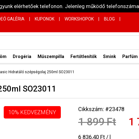
vagyunk elérhetőek telefonon. Jelenleg működő telefonsz
DEÓ GALÉRIA
|
KUPONOK
|
WORKSHOPOK
|
BLOG
|
röm
Drogéria
Műszempilla
Fertőtlenítők
Smink
Parfüm
Basic Hidratáló szépségolaj 250ml SO23011
j 250ml SO23011
Cikkszám: #23478
10% KEDVEZMÉNY
1 899 Ft
1 
6 836,40 Ft / l