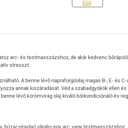
hatsz arc- és testmasszázshoz, de akár kedvenc bőrápoló
atív stresszt.
ható. A benne lévő napraforgóolaj magas B-, E- és C-vi
yozza annak kiszáradását. Véd a szabadgyökök ellen és k
 a benne lévő körömvirág olaj kíváló bőrkondiciónáló és re
aj, búzacsíraolaj) ideális egy arc, vagy testmasszázshoz