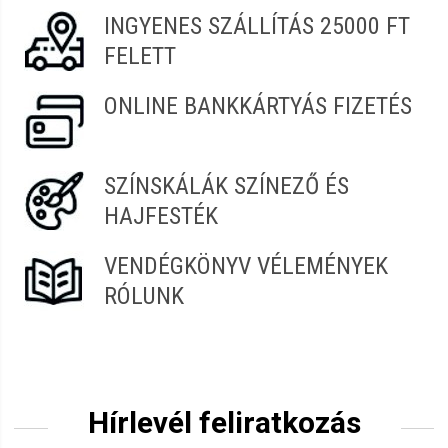
INGYENES SZÁLLÍTÁS 25000 FT
Judit
2022.07.01. 12:04
FELETT
Nóra
2022.04.12. 15:58
ONLINE BANKKÁRTYÁS FIZETÉS
Alexandra
2022.04.03. 07:04
SZÍNSKÁLÁK SZÍNEZŐ ÉS
HAJFESTÉK
Hajnalka
2022.02.04. 06:08
VENDÉGKÖNYV VÉLEMÉNYEK
Pápa Bernadett
2022.01.09. 08:39
RÓLUNK
Hírlevél feliratkozás