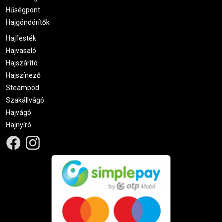
Hűségpont
Hajgöndörítők
Hajfesték
Hajvasaló
Hajszárító
Hajszínező
Steampod
Szakállvágó
Hajvágó
Hajnyíró