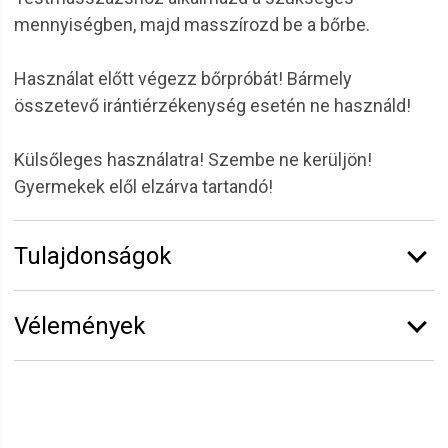
mennyiségben, majd masszírozd be a bőrbe.
Használat előtt végezz bőrpróbát! Bármely
összetevő irántiérzékenység esetén ne használd!
Külsőleges használatra! Szembe ne kerüljön!
Gyermekek elől elzárva tartandó!
Tulajdonságok
Márka:
Solanie
Vélemények
Kiszerelés:
250 ml
Funkció:
Masszázs termékek
Vélemény írásához
jelentkezz be
vagy
regisztrálj
!
Termékcsalád:
Special Line
Erzsébet Klára
2025.12.21. 00:18