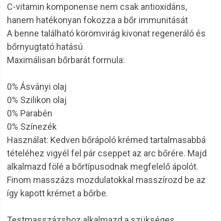
C-vitamin komponense nem csak antioxidáns,
hanem hatékonyan fokozza a bőr immunitását
A benne található körömvirág kivonat regeneráló és
bőrnyugtató hatású
Maximálisan bőrbarát formula:
0% Ásványi olaj
0% Szilikon olaj
0% Parabén
0% Színezék
Használat: Kedven bőrápoló krémed tartalmasabbá
tételéhez vigyél fel pár cseppet az arc bőrére. Majd
alkalmazd fölé a bőrtípusodnak megfelelő ápolót.
Finom masszázs mozdulatokkal masszírozd be az
így kapott krémet a bőrbe.
Testmasszázshoz alkalmazd a szükséges