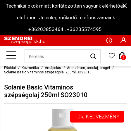
Technikai okok miatt korlátozottan vagyunk elérhetőek
telefonon. Jelenleg működő telefonszámaink:
+36203853464 , +36205574595.
0
Főoldal
Kozmetika
Arcápolás
Arcszérum, arcolaj, arcgél
Solanie Basic Vitaminos szépségolaj 250ml SO23010
Solanie Basic Vitaminos
szépségolaj 250ml SO23010
10% KEDVEZMÉNY