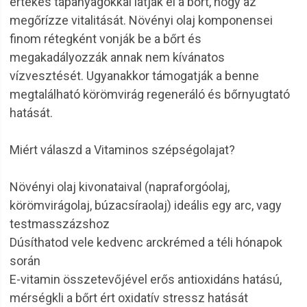
értékes tápanyagokkal látják el a bőrt, hogy az
megőrízze vitalitását. Növényi olaj komponensei
finom rétegként vonják be a bőrt és
megakadályozzák annak nem kívánatos
vízvesztését. Ugyanakkor támogatják a benne
megtalálható körömvirág regeneráló és bőrnyugtató
hatását.
Miért válaszd a Vitaminos szépségolajat?
Növényi olaj kivonataival (napraforgóolaj,
körömvirágolaj, búzacsíraolaj) ideális egy arc, vagy
testmasszázshoz
Dúsíthatod vele kedvenc arckrémed a téli hónapok
során
E-vitamin összetevőjével erős antioxidáns hatású,
mérségkli a bőrt ért oxidatív stressz hatását