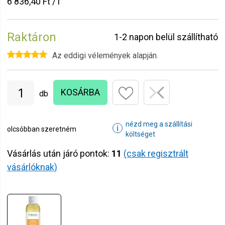
6 836,40 Ft / l
Raktáron
1-2 napon belül szállítható
Az eddigi vélemények alapján.
KOSÁRBA
db
nézd meg a szállítási
ℹ
olcsóbban szeretném
költséget
Vásárlás után járó pontok:
11
(csak regisztrált
vásárlóknak)