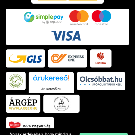
Árukereső.hu
Annak érdekében, hogy mindig a