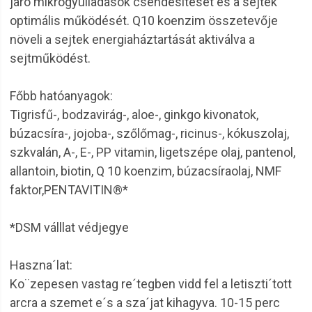
járó mikrogyulladások csendesítését és a sejtek
optimális működését. Q10 koenzim összetevője
növeli a sejtek energiaháztartását aktiválva a
sejtműködést.
Főbb hatóanyagok:
Tigrisfű-, bodzavirág-, aloe-, ginkgo kivonatok,
búzacsíra-, jojoba-, szőlőmag-, ricinus-, kókuszolaj,
szkvalán, A-, E-, PP vitamin, ligetszépe olaj, pantenol,
allantoin, biotin, Q 10 koenzim, búzacsíraolaj, NMF
faktor,PENTAVITIN®*
*DSM válllat védjegye
Haszna´lat:
Ko¨zepesen vastag re´tegben vidd fel a letiszti´tott
arcra a szemet e´s a sza´jat kihagyva. 10-15 perc