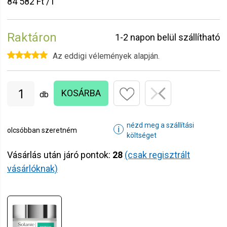
84 582 Ft / l
Raktáron
1-2 napon belül szállítható
Az eddigi vélemények alapján.
KOSÁRBA
db
nézd meg a szállítási
ℹ
olcsóbban szeretném
költséget
Vásárlás után járó pontok:
28
(csak regisztrált
vásárlóknak)