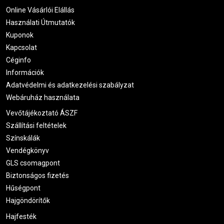
Online Vásárlói Elállás
Használati Útmutatók
Kuponok
Kapcsolat
Céginfo
Információk
Adatvédelmi és adatkezelési szabályzat
Webáruház használata
Vevőtájékoztató ÁSZF
Szállítási feltételek
Színskálák
Vendégkönyv
GLS csomagpont
Biztonságos fizetés
Hűségpont
Hajgöndörítők
Hajfesték