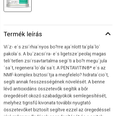
Termék leírás
Vi´z- e´s zsi´rhia´nyos bo?rre aja´nlott ta´pla´lo´
pakola´s. A bu´zacsi´ra- e´s ligetsze´peolaj magas
teli´tetlen zsi´rsavtartalma segi´ti a bo?r megu´jula
´sa´t, regenera´lo´da´sa´t. A PENTAVITIN®* e´s az
NMF-komplex biztosi´tja a megfelelo? hidrata´cio´t,
segíti annak fesszességének növelését. A benne
lévő antioxidáns összetevők segítik a bőr
öregedését okozó szabadgyökök semlegesítését,
melyhez tigrisfű kivonata további nyugtató
összetevőket biztosít segítve ezzel az öregedéssel