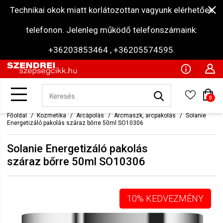
Technikai okok miatt korlátozottan vagyunk elérhetőek
telefonon. Jelenleg működő telefonszámaink:
+36203853464 , +36205574595.
0
Főoldal
Kozmetika
Arcápolás
Arcmaszk, arcpakolás
Solanie
Energetizáló pakolás száraz bőrre 50ml SO10306
Solanie Energetizáló pakolás
száraz bőrre 50ml SO10306
10% KEDVEZMÉNY