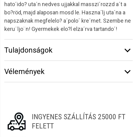
hato´ido? uta´n nedves ujjakkal masszi´rozzd a´t a
bo?röd, majd alaposan mosd le. Haszna´lj uta´na a
napszaknak megfelelo? a´polo´ kre´met. Szembe ne
keru¨ljo¨n! Gyermekek elo?l elza´rva tartando´!
Tulajdonságok
Márka:
Solanie
Vélemények
Kiszerelés:
50 ml
Funkció:
Arcmaszkok
Vélemény írásához
jelentkezz be
vagy
regisztrálj
!
Bőrtípus:
Száraz
Termékcsalád:
Aloe-ginkgo
Szilvia
2022.03.19. 18:05
INGYENES SZÁLLÍTÁS 25000 FT
Renáta
2021.12.03. 09:48
FELETT