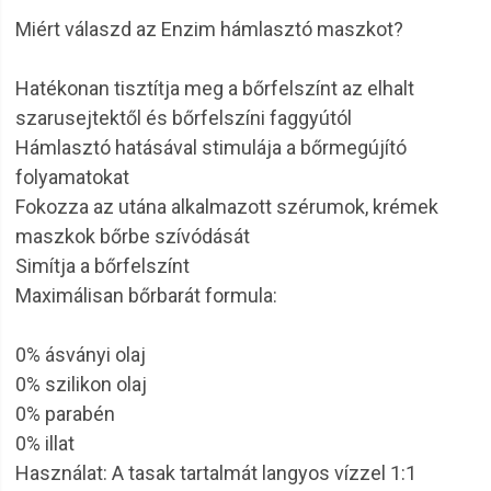
Miért válaszd az Enzim hámlasztó maszkot?
Hatékonan tisztítja meg a bőrfelszínt az elhalt
szarusejtektől és bőrfelszíni faggyútól
Hámlasztó hatásával stimulája a bőrmegújító
folyamatokat
Fokozza az utána alkalmazott szérumok, krémek
maszkok bőrbe szívódását
Simítja a bőrfelszínt
Maximálisan bőrbarát formula:
0% ásványi olaj
0% szilikon olaj
0% parabén
0% illat
Használat: A tasak tartalmát langyos vízzel 1:1