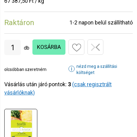
67 387,50 Ft / kg
Raktáron
1-2 napon belül szállítható
KOSÁRBA
db
nézd meg a szállítási
ℹ
olcsóbban szeretném
költséget
Vásárlás után járó pontok:
3
(csak regisztrált
vásárlóknak)