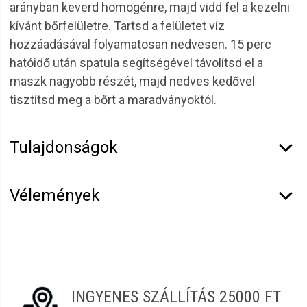
arányban keverd homogénre, majd vidd fel a kezelni
kívánt bőrfelületre. Tartsd a felületet víz
hozzáadásával folyamatosan nedvesen. 15 perc
hatóidő után spatula segítségével távolítsd el a
maszk nagyobb részét, majd nedves kedővel
tisztítsd meg a bőrt a maradványoktól.
Tulajdonságok
Márka:
Solanie
Vélemények
Kiszerelés:
8 g
Funkció:
Arcmaszkok
Erről a termékről még senki sem írt értékelést.
Bőrtípus:
Érzékeny
Legyen Tiéd az első!
Termékcsalád:
Alginate Line
Vélemény írásához
jelentkezz be
vagy
regisztrálj
!
INGYENES SZÁLLÍTÁS 25000 FT