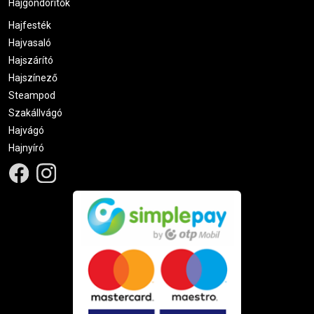
Hajgöndörítők
Hajfesték
Hajvasaló
Hajszárító
Hajszínező
Steampod
Szakállvágó
Hajvágó
Hajnyíró