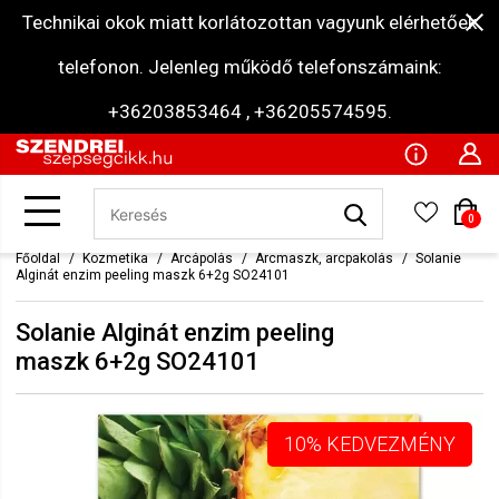
Technikai okok miatt korlátozottan vagyunk elérhetőek
telefonon. Jelenleg működő telefonszámaink:
+36203853464 , +36205574595.
0
Főoldal
Kozmetika
Arcápolás
Arcmaszk, arcpakolás
Solanie
Alginát enzim peeling maszk 6+2g SO24101
Solanie Alginát enzim peeling
maszk 6+2g SO24101
10% KEDVEZMÉNY