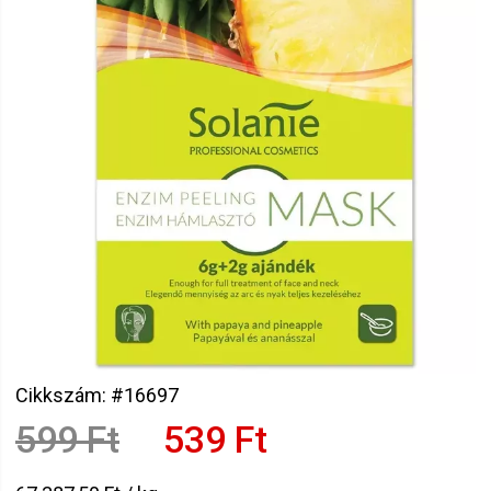
Cikkszám: #16697
599 Ft
539 Ft