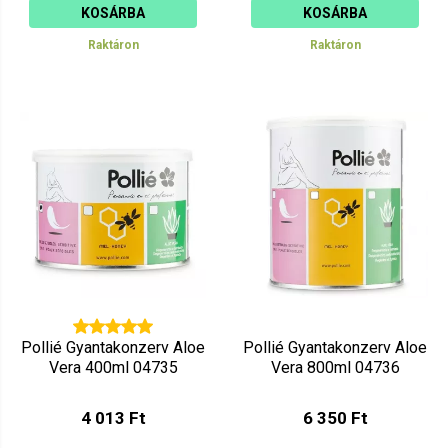
KOSÁRBA
KOSÁRBA
Raktáron
Raktáron
Pollié Gyantakonzerv Aloe
Pollié Gyantakonzerv Aloe
Vera 400ml 04735
Vera 800ml 04736
4 013 Ft
6 350 Ft