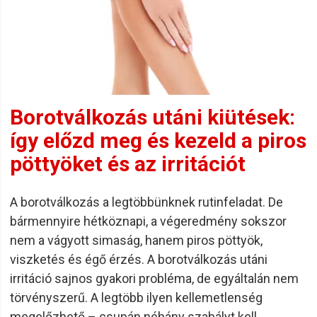
Borotválkozás utáni kiütések:
így előzd meg és kezeld a piros
pöttyöket és az irritációt
A borotválkozás a legtöbbünknek rutinfeladat. De
bármennyire hétköznapi, a végeredmény sokszor
nem a vágyott simaság, hanem piros pöttyök,
viszketés és égő érzés. A borotválkozás utáni
irritáció sajnos gyakori probléma, de egyáltalán nem
törvényszerű. A legtöbb ilyen kellemetlenség
megelőzhető – csupán néhány szabályt kell