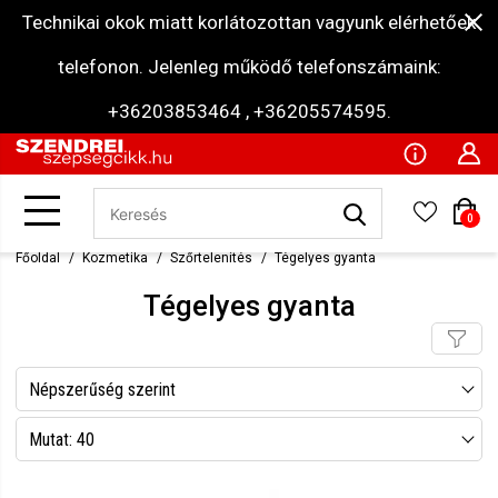
Technikai okok miatt korlátozottan vagyunk elérhetőek
telefonon. Jelenleg működő telefonszámaink:
+36203853464 , +36205574595.
0
Főoldal
Kozmetika
Szőrtelenítés
Tégelyes gyanta
Tégelyes gyanta
Népszerűség szerint
Név szerint csökkenő
Mutat: 40
Név szerint növekvő
Mutat: 80