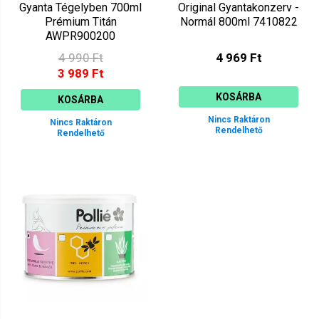
Gyanta Tégelyben 700ml
Original Gyantakonzerv -
Prémium Titán
Normál 800ml 7410822
AWPR900200
4 990 Ft
4 969 Ft
3 989 Ft
KOSÁRBA
KOSÁRBA
Nincs Raktáron
Nincs Raktáron
Rendelhető
Rendelhető