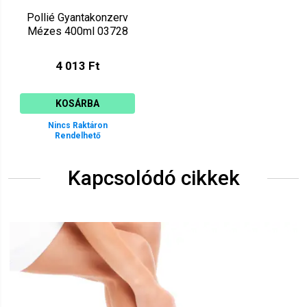
Pollié Gyantakonzerv
Mézes 400ml 03728
4 013 Ft
KOSÁRBA
Nincs Raktáron
Rendelhető
Kapcsolódó cikkek