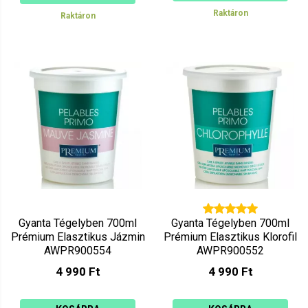
Raktáron
Raktáron
Gyanta Tégelyben 700ml
Gyanta Tégelyben 700ml
Prémium Elasztikus Jázmin
Prémium Elasztikus Klorofil
AWPR900554
AWPR900552
4 990 Ft
4 990 Ft