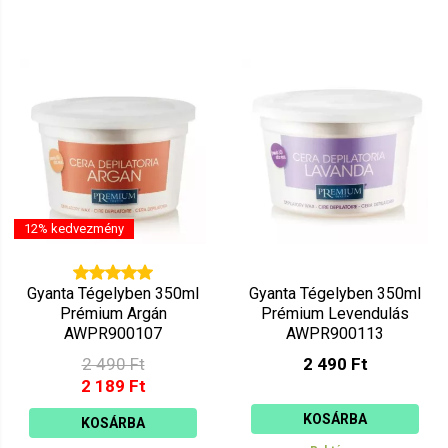
12% kedvezmény
Gyanta Tégelyben 350ml
Gyanta Tégelyben 350ml
Prémium Argán
Prémium Levendulás
AWPR900107
AWPR900113
2 490 Ft
2 490 Ft
2 189 Ft
KOSÁRBA
KOSÁRBA