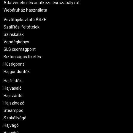
Spatulával vidd fel
a gyantát a bőrre, a szőrnövekedés
Adatvédelmi és adatkezelési szabályzat
irányában.
Webáruház használata
Vevőtájékoztató ÁSZF
Helyezz rá gyantapapírt
, majd egy határozott
mozdulattal húzd le az ellenkező irányba.
Szállítási feltételek
Színskálák
Tisztítsd le a bőrt
gyantázás utáni olajjal, és alkalmazz
Vendégkönyv
nyugtató, hidratáló utóápoló terméket.
GLS csomagpont
Biztonságos fizetés
Hűségpont
Hajgöndörítők
Hajfesték
Hajvasaló
Hajszárító
Hajszínező
Steampod
Szakállvágó
Hajvágó
Hajnyíró