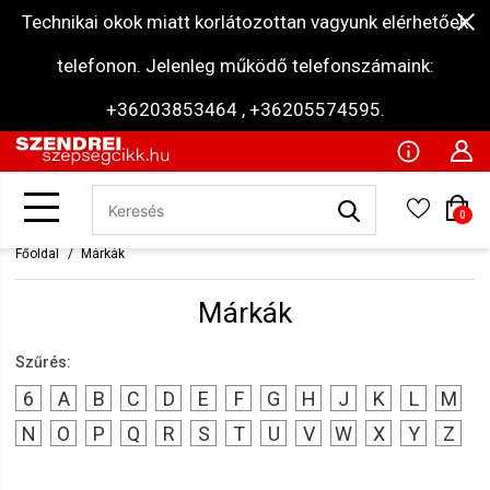
Technikai okok miatt korlátozottan vagyunk elérhetőek
telefonon. Jelenleg működő telefonszámaink:
+36203853464 , +36205574595.
0
Főoldal
Márkák
Márkák
Szűrés:
6
A
B
C
D
E
F
G
H
J
K
L
M
N
O
P
Q
R
S
T
U
V
W
X
Y
Z