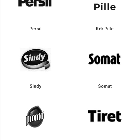
Persil
Kék Pille
Sindy
Somat