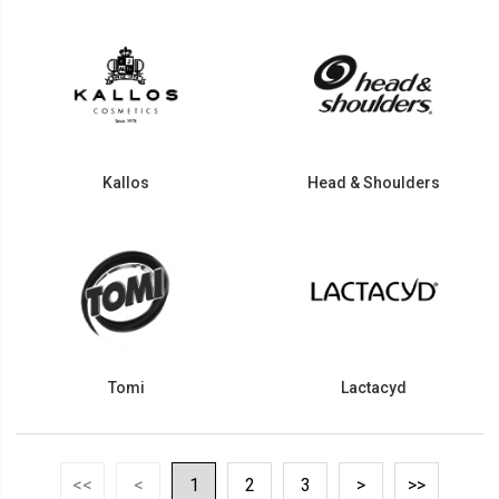
Kallos
Head & Shoulders
Tomi
Lactacyd
<<
<
1
2
3
>
>>