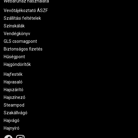
Webáruház használata
Vevőtájékoztató ÁSZF
Szállítási feltételek
Színskálák
Vendégkönyv
GLS csomagpont
Biztonságos fizetés
Hűségpont
Hajgöndörítők
Hajfesték
Hajvasaló
Hajszárító
Hajszínező
Steampod
Szakállvágó
Hajvágó
Hajnyíró