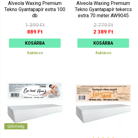
Alveola Waxing Premium
Alveola Waxing Premium
Tekno Gyantapapír extra 100
Tekno Gyantapapír tekercs
db
extra 70 méter AW9045
1 399 Ft
2 779 Ft
889 Ft
2 389 Ft
KOSÁRBA
KOSÁRBA
Raktáron
Raktáron
újdonság