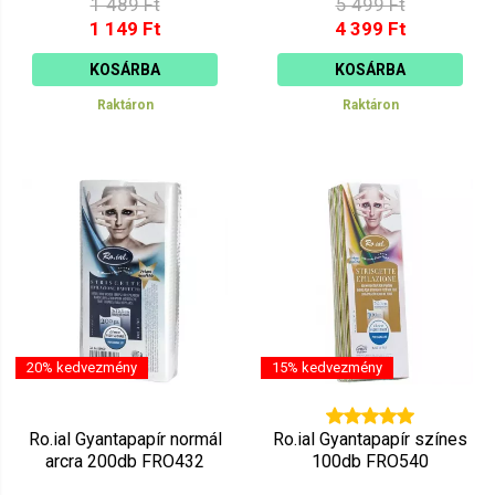
1 489 Ft
5 499 Ft
1 149 Ft
4 399 Ft
KOSÁRBA
KOSÁRBA
Raktáron
Raktáron
20% kedvezmény
15% kedvezmény
Ro.ial Gyantapapír normál
Ro.ial Gyantapapír színes
arcra 200db FRO432
100db FRO540