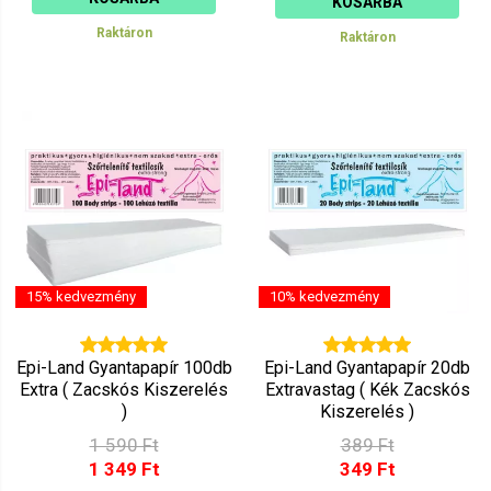
KOSÁRBA
Raktáron
Raktáron
15% kedvezmény
10% kedvezmény
Epi-Land Gyantapapír 100db
Epi-Land Gyantapapír 20db
Extra ( Zacskós Kiszerelés
Extravastag ( Kék Zacskós
)
Kiszerelés )
1 590 Ft
389 Ft
1 349 Ft
349 Ft