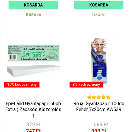
KOSÁRBA
KOSÁRBA
Raktáron
Raktáron
15% kedvezmény
8% kedvezmény
Epi-Land Gyantapapír 50db
Ro.ial Gyantapapír 100db
Extra ( Zacskós Kiszerelés
Fehér 7x20cm AW539
)
879 Ft
1 089 Ft
747 Ft
999 Ft