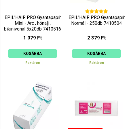
ÉPIL'HAIR PRO Gyantapapír
ÉPIL'HAIR PRO Gyantapapír
Mini - Arc , hónalj ,
Normál - 250db 7410504
bikinivonal 5x20db 7410516
1 079 Ft
2 379 Ft
KOSÁRBA
KOSÁRBA
Raktáron
Raktáron