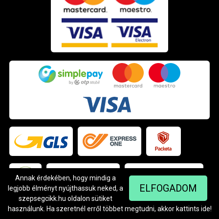
Annak érdekében, hogy mindig a
ELFOGADOM
legjobb élményt nyújthassuk neked, a
Árukereső.hu
szepsegcikk.hu oldalon sütiket
használunk. Ha szeretnél erről többet megtudni, akkor kattints
ide
!