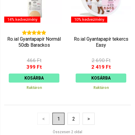
14% kedvezmény
10% kedvezmény
Ro.ial Gyantapapír Normál
Ro.ial Gyantapapír tekercs
50db Barackos
Easy
466 Ft
2 690 Ft
399 Ft
2 419 Ft
KOSÁRBA
KOSÁRBA
Raktáron
Raktáron
<
1
2
>
Összesen 2 oldal