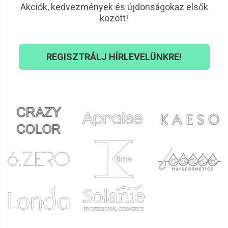
Akciók, kedvezmények és újdonságokaz elsők
Többször is használható
– egy lehúzócsíkkal akár több
között!
húzás is végezhető, ha a gyanta mennyisége engedi
REGISZTRÁLJ HÍRLEVELÜNKRE!
Milyen típusú gyantához szükséges
gyantapapír?
Gyantapapírra akkor van szükség, ha
lehúzós,
úgynevezett tégelyes vagy roll-on gyantát
használsz. A
filmgyanta, gyantagyöngy és gyantakorong típusok ezzel
szemben papír nélkül, önmagukban lehúzhatók – ezért
fontos a gyanta típusának ismerete vásárlás előtt.
Különféle kiszerelések és anyagok
Előre vágott csíkok
– kényelmes, időtakarékos
megoldás
Tekercses kiszerelés
– igény szerint vágható,