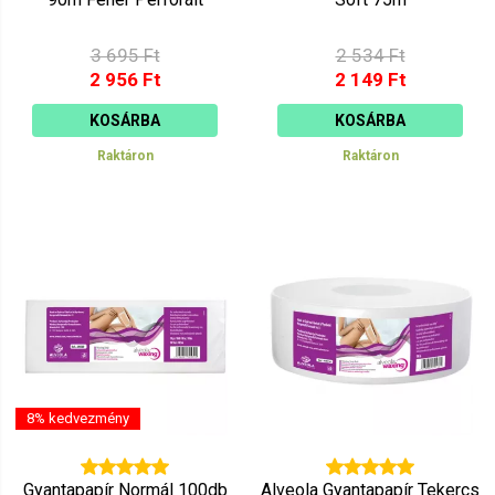
3 695 Ft
2 534 Ft
2 956 Ft
2 149 Ft
KOSÁRBA
KOSÁRBA
Raktáron
Raktáron
8% kedvezmény
Gyantapapír Normál 100db
Alveola Gyantapapír Tekercs