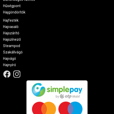
Hűségpont
Hajgöndörítők
Hajfesték
Hajvasaló
Hajszárító
Hajszínező
Steampod
Szakállvágó
Hajvágó
Hajnyíró