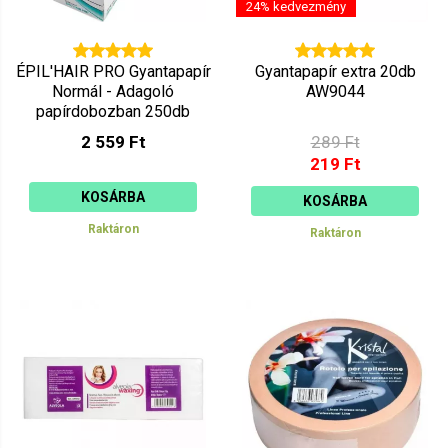
24% kedvezmény
ÉPIL'HAIR PRO Gyantapapír
Gyantapapír extra 20db
Normál - Adagoló
AW9044
papírdobozban 250db
7410500
2 559 Ft
289 Ft
219 Ft
KOSÁRBA
KOSÁRBA
Raktáron
Raktáron