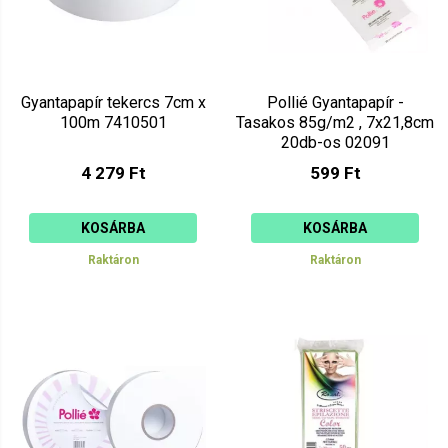
Gyantapapír tekercs 7cm x
Pollié Gyantapapír -
100m 7410501
Tasakos 85g/m2 , 7x21,8cm
20db-os 02091
4 279 Ft
599 Ft
KOSÁRBA
KOSÁRBA
Raktáron
Raktáron