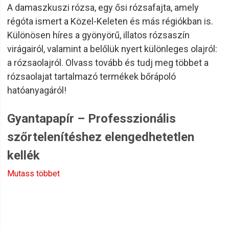
A damaszkuszi rózsa, egy ősi rózsafajta, amely
régóta ismert a Közel-Keleten és más régiókban is.
Különösen híres a gyönyörű, illatos rózsaszín
virágairól, valamint a belőlük nyert különleges olajról:
a rózsaolajról. Olvass tovább és tudj meg többet a
rózsaolajat tartalmazó termékek bőrápoló
hatóanyagáról!
Gyantapapír – Professzionális
szőrtelenítéshez elengedhetetlen
kellék
A gyantapapír a hagyományos, lehúzható gyanták
Mutass többet
alkalmazásához nélkülözhetetlen eszköz. Legyen szó
kozmetikai szalonról vagy otthoni szőrtelenítésről, a jó
minőségű gyantapapír garantálja a hatékony, tiszta és
higiénikus szőrtelenítést. Webáruházunkban különböző