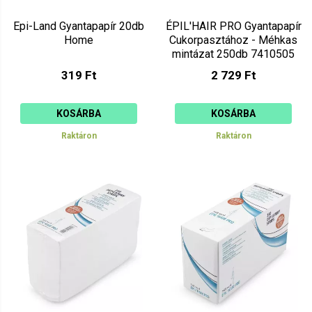
Epi-Land Gyantapapír 20db
ÉPIL'HAIR PRO Gyantapapír
Home
Cukorpasztához - Méhkas
mintázat 250db 7410505
319 Ft
2 729 Ft
KOSÁRBA
KOSÁRBA
Raktáron
Raktáron