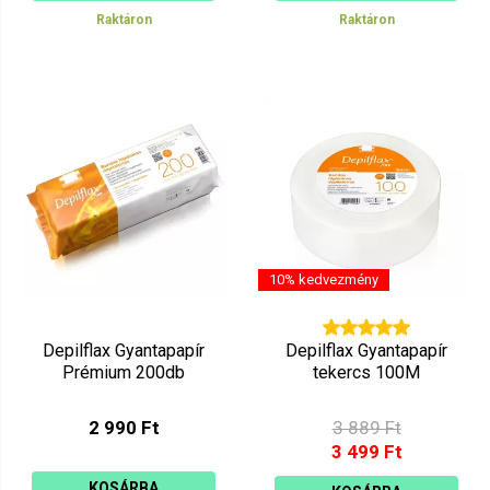
Raktáron
Raktáron
10% kedvezmény
Depilflax Gyantapapír
Depilflax Gyantapapír
Prémium 200db
tekercs 100M
2 990 Ft
3 889 Ft
3 499 Ft
KOSÁRBA