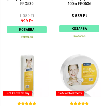
FRO539
100m FRO536
1 089 Ft
3 589 Ft
999 Ft
KOSÁRBA
KOSÁRBA
Raktáron
Raktáron
36% kedvezmény
14% kedvezmény