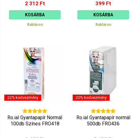
2 312 Ft
399 Ft
KOSÁRBA
KOSÁRBA
Raktáron
Raktáron
22% kedvezmény
20% kedvezmény
Ro.ial Gyantapapír Normál
Ro.ial Gyantapapír normál
100db Színes FRO418
500db FRO436