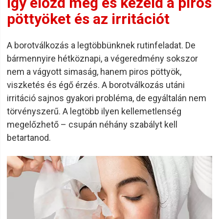
így előzd meg és kezeld a piros
pöttyöket és az irritációt
A borotválkozás a legtöbbünknek rutinfeladat. De
bármennyire hétköznapi, a végeredmény sokszor
nem a vágyott simaság, hanem piros pöttyök,
viszketés és égő érzés. A borotválkozás utáni
irritáció sajnos gyakori probléma, de egyáltalán nem
törvényszerű. A legtöbb ilyen kellemetlenség
megelőzhető – csupán néhány szabályt kell
betartanod.