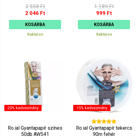
2 558 Ft
1 189 Ft
2 046 Ft
999 Ft
KOSÁRBA
KOSÁRBA
Raktáron
Raktáron
20% kedvezmény
15% kedvezmény
Ro.ial Gyantapapír színes
Ro.ial Gyantapapír tekercs
50db AW541
90m fehér