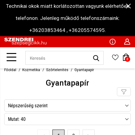
Technikai okok miatt korlátozottan vagyunk elérhetőek
telefonon. Jelenleg működő telefonszámaink:
+36203853464 , +36205574595.
0
Főoldal
Kozmetika
Szőrtelenítés
Gyantapapír
Gyantapapír
Népszerűség szerint
Név szerint csökkenő
Mutat: 40
Név szerint növekvő
Mutat: 80