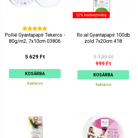
12% kedvezmény
Pollié Gyantapapír Tekercs -
Ro.ial Gyantapapír 100db
80g/m2, 7x10cm 03806
zöld 7x20cm 418
5 629 Ft
1 139 Ft
999 Ft
KOSÁRBA
KOSÁRBA
Raktáron
Raktáron