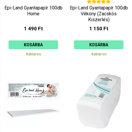
Epi-Land Gyantapapír 100db
Epi-Land Gyantapapír 100db
Home
Vékony (Zacskós
Kiszerlés)
1 490 Ft
1 150 Ft
KOSÁRBA
KOSÁRBA
Raktáron
Raktáron