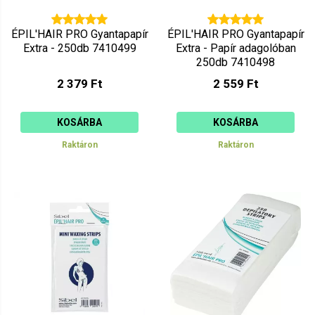
ÉPIL'HAIR PRO Gyantapapír
ÉPIL'HAIR PRO Gyantapapír
Extra - 250db 7410499
Extra - Papír adagolóban
250db 7410498
2 379 Ft
2 559 Ft
KOSÁRBA
KOSÁRBA
Raktáron
Raktáron