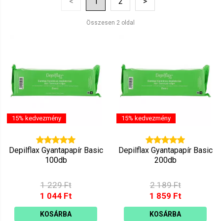
<
1
2
>
Ár szerint csökkenő
Mutat: 160
Összesen 2 oldal
Ár szerint növekvő
15% kedvezmény
15% kedvezmény
Depilflax Gyantapapír Basic
Depilflax Gyantapapír Basic
100db
200db
1 229 Ft
2 189 Ft
1 044 Ft
1 859 Ft
KOSÁRBA
KOSÁRBA