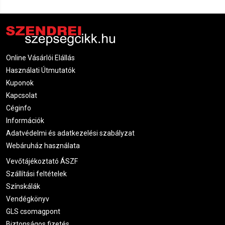
gazdaságos választás
Klasszikus papír és textil erősségű anyagok
–
válaszd az igényeidhez legjobban illőt
Online Vásárlói Elállás
Profi eredmény otthon is
Használati Útmutatók
A megfelelő gyantapapír használatával a szőrtelenítés
Kuponok
gyors, alapos és bőrbarát lehet – akár otthon végzed, akár
Kapcsolat
vendégekkel dolgozol. Válaszd a prémium minőséget, hogy
Céginfo
a bőröd is megköszönje!
Információk
Adatvédelmi és adatkezelési szabályzat
Webáruház használata
Vevőtájékoztató ÁSZF
Szállítási feltételek
Színskálák
Vendégkönyv
GLS csomagpont
Biztonságos fizetés