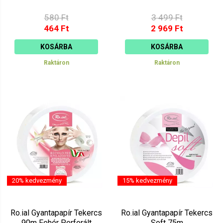
580 Ft
3 499 Ft
464 Ft
2 969 Ft
KOSÁRBA
KOSÁRBA
Raktáron
Raktáron
20% kedvezmény
15% kedvezmény
Ro.ial Gyantapapír Tekercs
Ro.ial Gyantapapír Tekercs
90m Fehér Perforált
Soft 75m