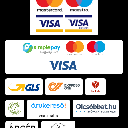
Erzsébet
2022.04.24. 07:54
Laura
2022.04.23. 13:31
Irén Zsuzsanna
2022.04.03. 23:39
Erika
2022.04.03. 08:48
Ildikó
2022.04.01. 16:22
Kincső
2022.04.01. 08:35
Andrea
2022.03.31. 00:28
Árukereső.hu
Ágnes
2022.03.29. 06:46