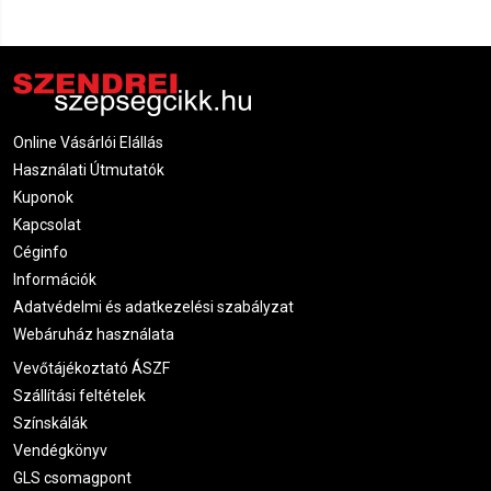
Renáta
2022.06.06. 08:02
Amanda
2022.06.05. 09:35
Ivett
Online Vásárlói Elállás
2022.06.04. 16:34
Használati Útmutatók
Kuponok
Laura
2022.06.04. 05:06
Kapcsolat
Céginfo
Dóra
Információk
2022.05.20. 06:59
Adatvédelmi és adatkezelési szabályzat
Webáruház használata
Tímea
2022.05.19. 11:05
Vevőtájékoztató ÁSZF
Szállítási feltételek
Eszter
2022.05.19. 06:51
Színskálák
Vendégkönyv
GLS csomagpont
Ágnes
2022.05.16. 14:10