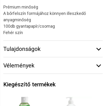
Prémium minőség
A bőrfelszín formájához könnyen illeszkedő
anyagminőség
100db gyantapapír/csomag
Fehér szín
Tulajdonságok
Márka:
Alveola
Vélemények
Vélemény írásához
jelentkezz be
vagy
regisztrálj
!
Kiegészítő termékek
Erika
2026.07.05. 06:43
Kinga
2025.12.20. 06:16