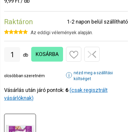
9,99 Ft / db
Raktáron
1-2 napon belül szállítható
Az eddigi vélemények alapján.
KOSÁRBA
db
nézd meg a szállítási
ℹ
olcsóbban szeretném
költséget
Vásárlás után járó pontok:
6
(csak regisztrált
vásárlóknak)