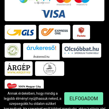
Árukereső.hu
Annak érdekében, hogy mindig a
ELFOGADOM
legjobb élményt nyújthassuk neked, a
szepsegcikk.hu oldalon sütiket
© Szendrei Kft - 1042 Budapest, Árpád út 94.
Készítette:
Netgo.hu Kft.
használunk. Ha szeretnél erről többet megtudni, akkor kattints
ide
!