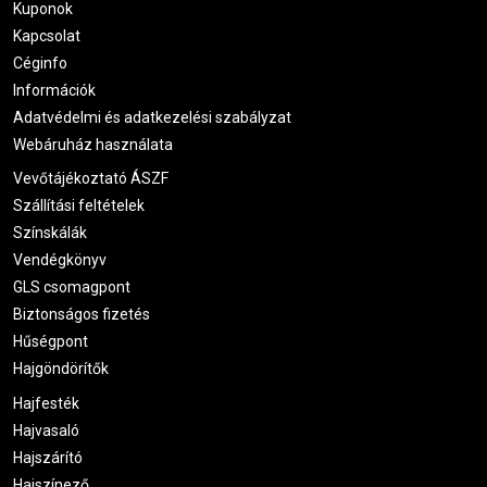
Kuponok
Kapcsolat
Céginfo
Információk
Adatvédelmi és adatkezelési szabályzat
Webáruház használata
Vevőtájékoztató ÁSZF
Szállítási feltételek
Színskálák
Vendégkönyv
GLS csomagpont
Biztonságos fizetés
Hűségpont
Hajgöndörítők
Hajfesték
Hajvasaló
Hajszárító
Hajszínező