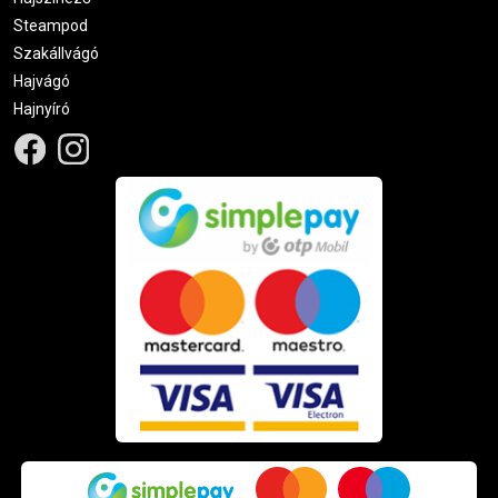
Steampod
Szakállvágó
Hajvágó
Hajnyíró