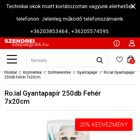
Technikai okok miatt korlátozottan vagyunk elérhetőek
telefonon. Jelenleg működő telefonszámaink:
+36203853464 , +36205574595.
0
Főoldal
Kozmetika
Szőrtelenítés
Gyantapapír
Ro.ial Gyantapapír
250db Fehér 7x20cm
Ro.ial Gyantapapír 250db Fehér
7x20cm
20% KEDVEZMÉNY