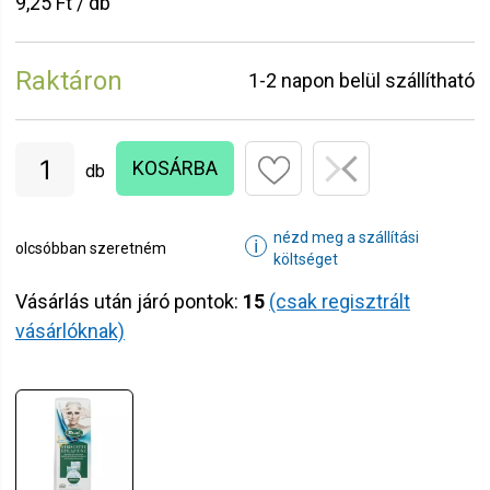
9,25 Ft / db
Raktáron
1-2 napon belül szállítható
KOSÁRBA
db
nézd meg a szállítási
ℹ
olcsóbban szeretném
költséget
Vásárlás után járó pontok:
15
(csak regisztrált
vásárlóknak)