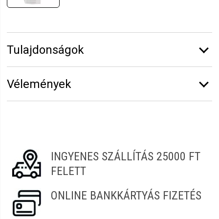
Tulajdonságok
Márka:
Ro.ial
Vélemények
Erről a termékről még senki sem írt értékelést.
Legyen Tiéd az első!
Vélemény írásához
jelentkezz be
vagy
regisztrálj
!
INGYENES SZÁLLÍTÁS 25000 FT
FELETT
ONLINE BANKKÁRTYÁS FIZETÉS