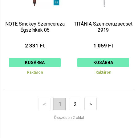
NOTE Smokey Szemceruza
TITÁNIA Szemceruzaecset
Égszínkék 05
2919
2 331 Ft
1 059 Ft
KOSÁRBA
KOSÁRBA
Raktáron
Raktáron
<
1
2
>
Összesen 2 oldal