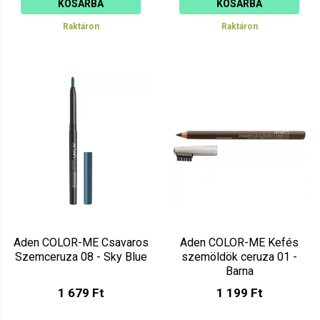
KOSÁRBA
KOSÁRBA
Raktáron
Raktáron
Aden COLOR-ME Csavaros
Aden COLOR-ME Kefés
Szemceruza 08 - Sky Blue
szemöldök ceruza 01 -
Barna
1 679 Ft
1 199 Ft