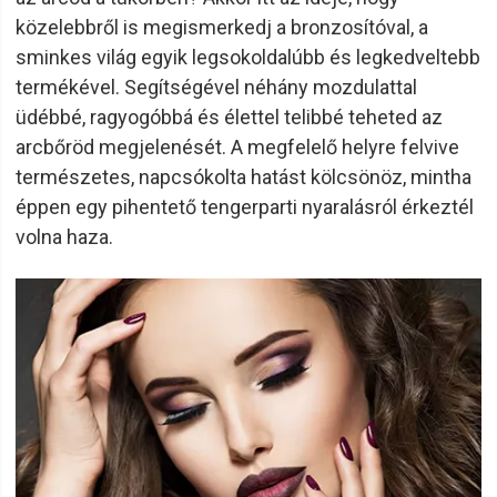
közelebbről is megismerkedj a bronzosítóval, a
sminkes világ egyik legsokoldalúbb és legkedveltebb
termékével. Segítségével néhány mozdulattal
üdébbé, ragyogóbbá és élettel telibbé teheted az
arcbőröd megjelenését. A megfelelő helyre felvive
természetes, napcsókolta hatást kölcsönöz, mintha
éppen egy pihentető tengerparti nyaralásról érkeztél
volna haza.