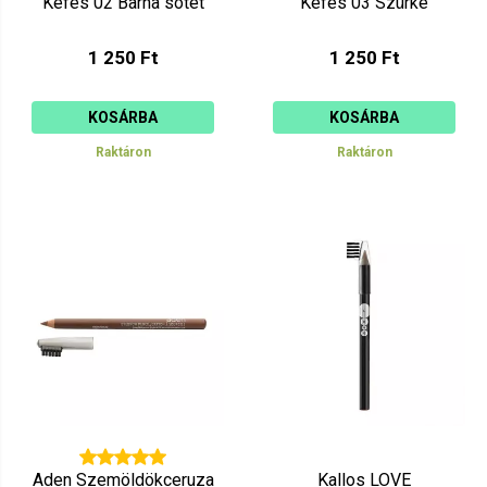
Kefés 02 Barna sötét
Kefés 03 Szürke
1 250 Ft
1 250 Ft
KOSÁRBA
KOSÁRBA
Raktáron
Raktáron
Aden Szemöldökceruza
Kallos LOVE