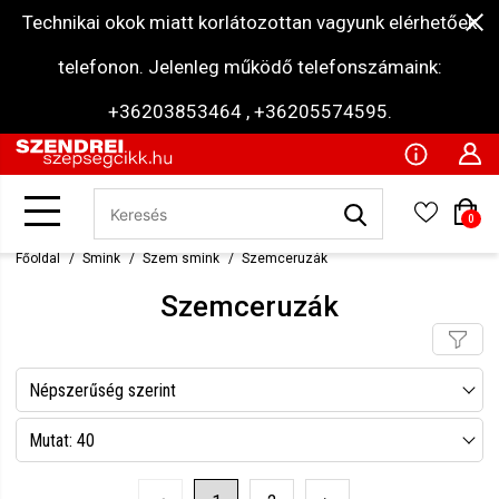
Technikai okok miatt korlátozottan vagyunk elérhetőek
telefonon. Jelenleg működő telefonszámaink:
+36203853464 , +36205574595.
0
Főoldal
Smink
Szem smink
Szemceruzák
Szemceruzák
Népszerűség szerint
Név szerint csökkenő
Mutat: 40
Név szerint növekvő
Mutat: 80