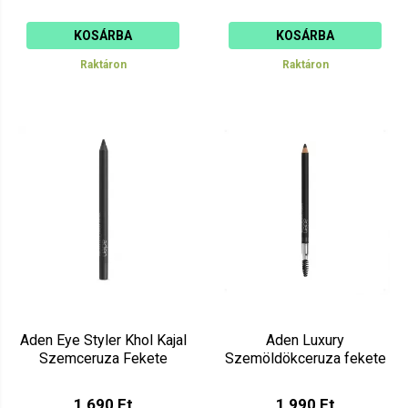
KOSÁRBA
KOSÁRBA
Raktáron
Raktáron
Aden Eye Styler Khol Kajal
Aden Luxury
Szemceruza Fekete
Szemöldökceruza fekete
1 690 Ft
1 990 Ft