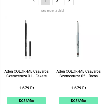
<
1
2
>
Ár szerint csökkenő
Mutat: 160
Összesen 2 oldal
Ár szerint növekvő
Aden COLOR-ME Csavaros
Aden COLOR-ME Csavaros
Szemceruza 01 - Fekete
Szemceruza 02 - Barna
1 679 Ft
1 679 Ft
KOSÁRBA
KOSÁRBA