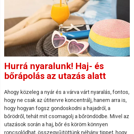
Hurrá nyaralunk! Haj- és
bőrápolás az utazás alatt
Ahogy közeleg a nyár és a várva várt nyaralás, fontos,
hogy ne csak az útitervre koncentrálj, hanem arra is,
hogy hogyan fogsz gondoskodni a hajadról, a
bőrödről, tehát mit csomagolj a bőröndödbe. Mivel az
utazások során a haj, bőr és köröm könnyen
roncsolódhat, összegyűjtöttünk néhány tippet, hogy