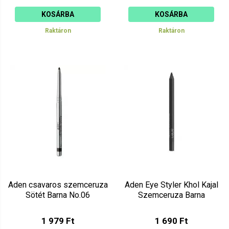
KOSÁRBA
KOSÁRBA
Raktáron
Raktáron
Aden csavaros szemceruza
Aden Eye Styler Khol Kajal
Sötét Barna No.06
Szemceruza Barna
1 979 Ft
1 690 Ft