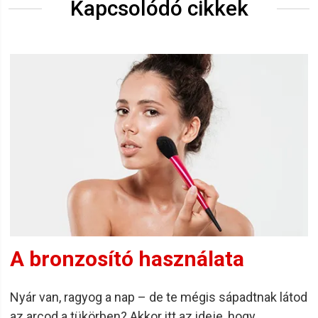
Kapcsolódó cikkek
A bronzosító használata
Nyár van, ragyog a nap – de te mégis sápadtnak látod
az arcod a tükörben? Akkor itt az ideje, hogy