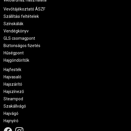
Vevőtájékoztató ÁSZF
Szállítási feltételek
Színskálák
Vendégkönyv
GLS csomagpont
Biztonságos fizetés
Hűségpont
Hajgöndörítők
Hajfesték
Hajvasaló
Hajszárító
Hajszínező
Steampod
Szakállvágó
Hajvágó
Hajnyíró