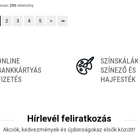
zesen
290
vélemény
2
3
4
5
>
>>
ONLINE
SZÍNSKÁLÁ
BANKKÁRTYÁS
SZÍNEZŐ ÉS
FIZETÉS
HAJFESTÉK
Hírlevél feliratkozás
Akciók, kedvezmények és újdonságokaz elsők között!