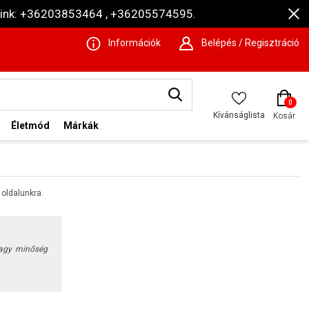
ámaink: +36203853464 , +36205574595.
Információk
Belépés / Regisztráció
0
Kívánságlista
Kosár
Életmód
Márkák
oldalunkra.
vagy minőség