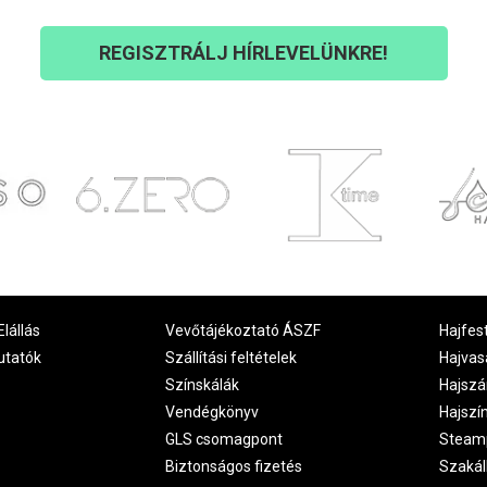
REGISZTRÁLJ HÍRLEVELÜNKRE!
Elállás
Vevőtájékoztató ÁSZF
Hajfes
utatók
Szállítási feltételek
Hajvas
Színskálák
Hajszá
Vendégkönyv
Hajszí
GLS csomagpont
Steam
Biztonságos fizetés
Szakál