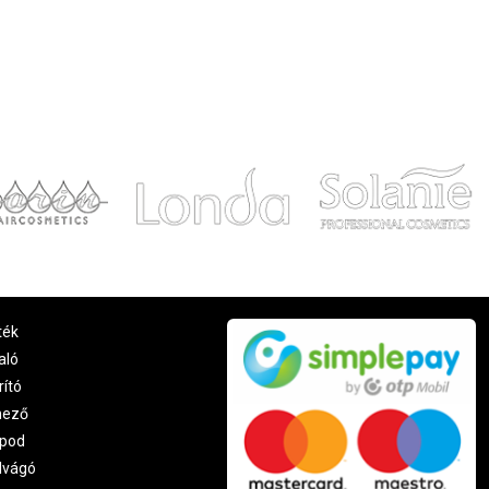
ték
aló
rító
nező
pod
lvágó