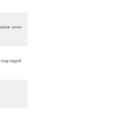
lálok amire
is meg vagyok