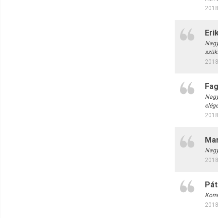
2018
Eri
Nagy
szük
2018
Fag
Nagy
elég
2018
Mar
Nagy
2018
Pát
Korre
2018