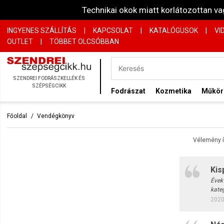
Technikai okok miatt korlátozottan 
INGYENES SZÁLLÍTÁS
|
KAPCSOLAT
|
KATALÓGUSOK
|
VI
OUTLET
|
TÖBBET OLCSÓBBAN
SZENDREI
FODRÁSZKELLÉK
ÉS
SZÉPSÉGCIKK
Fodrászat
Kozmetika
Műkö
Főoldal
Vendégkönyv
Vélemény í
Kis
Évek
kate
2020