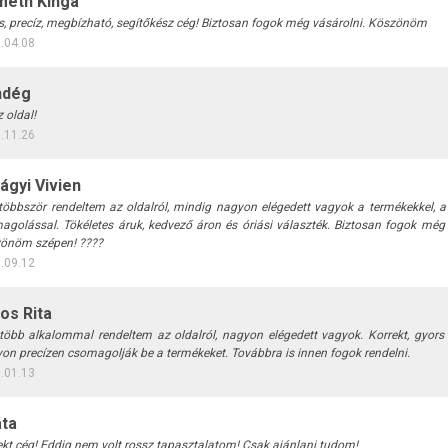
eth Kinga
s, precíz, megbízható, segítőkész cég! Biztosan fogok még vásárolni. Köszönöm
.04.08
ndég
 oldal!
.11.26
lágyi Vivien
többször rendeltem az oldalról, mindig nagyon elégedett vagyok a termékekkel, 
agolással. Tökéletes áruk, kedvező áron és óriási választék. Biztosan fogok még i
önöm szépen! ????
.09.12
os Rita
több alkalommal rendeltem az oldalról, nagyon elégedett vagyok. Korrekt, gyors a
on precízen csomagolják be a termékeket. Továbbra is innen fogok rendelni.
.01.13
ta
ekt cég! Eddig nem volt rossz tapasztalatom! Csak ajánlani tudom!