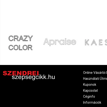
Online Vásárlói 
Használati Útm
Kuponok
Kapcsolat
Céginfo
Információk