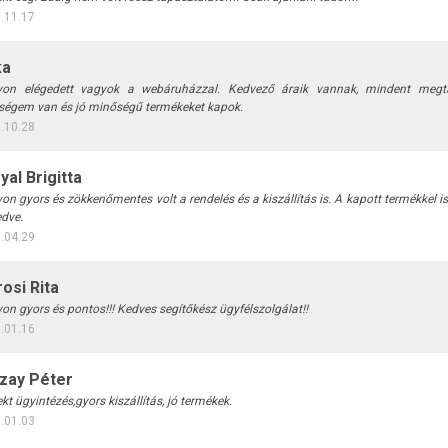
.11.17
ka
on elégedett vagyok a webáruházzal. Kedvező áraik vannak, mindent megta
ségem van és jó minőségű termékeket kapok.
.10.28
yal Brigitta
on gyors és zökkenőmentes volt a rendelés és a kiszállítás is. A kapott termékkel 
edve.
.04.29
osi Rita
on gyors és pontos!!! Kedves segítőkész ügyfélszolgálat!!
.01.16
zay Péter
kt ügyintézés,gyors kiszállítás, jó termékek.
.01.03