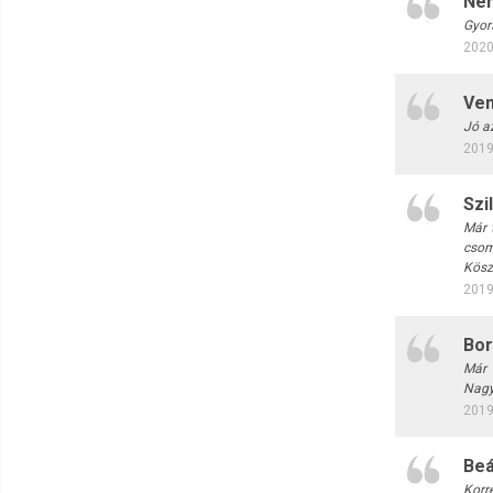
Ném
Gyor
2020
Ve
Jó az
2019
Szi
Már 
csom
Kösz
2019
Bor
Már 
Nagy
2019
Beá
Korr