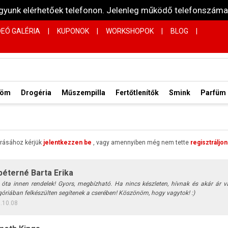
vagyunk elérhetőek telefonon. Jelenleg működő telefonsz
DEÓ GALÉRIA
|
KUPONOK
|
WORKSHOPOK
|
BLOG
|
röm
Drogéria
Műszempilla
Fertőtlenítők
Smink
Parfüm
rásához kérjük
jelentkezzen be
, vagy amennyiben még nem tette
regisztráljon
péterné Barta Erika
 óta innen rendelek! Gyors, megbízható. Ha nincs készleten, hívnak és akár ár 
góriában felkészülten segítenek a cserében! Köszönöm, hogy vagytok! :)
.10.08