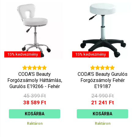
15% kedvezmény
15% kedvezmény
CODA'S Beauty
CODA'S Beauty Gurulós
Forgózsámoly Háttámlás,
Forgózsámoly Fehér
Gurulós E19266 - Fehér
E19187
45 399 Ft
24 990 Ft
38 589 Ft
21 241 Ft
KOSÁRBA
KOSÁRBA
Raktáron
Raktáron