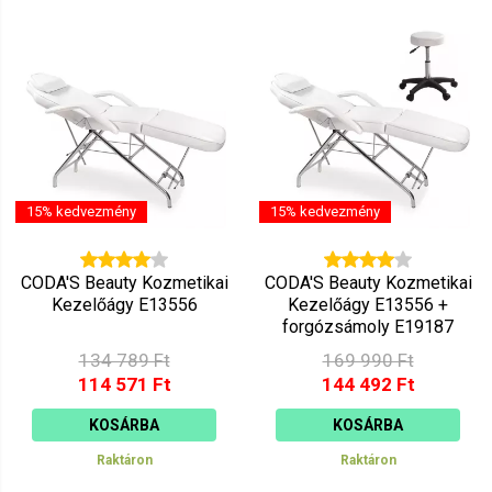
15% kedvezmény
15% kedvezmény
CODA'S Beauty Kozmetikai
CODA'S Beauty Kozmetikai
Kezelőágy E13556
Kezelőágy E13556 +
forgózsámoly E19187
134 789 Ft
169 990 Ft
114 571 Ft
144 492 Ft
KOSÁRBA
KOSÁRBA
Raktáron
Raktáron