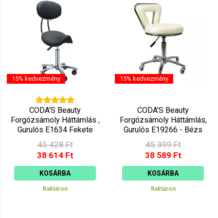
Ár szerint csökkenő
Mutat: 160
Ár szerint növekvő
15% kedvezmény
15% kedvezmény
CODA'S Beauty
CODA'S Beauty
Forgózsámoly Háttámlás ,
Forgózsámoly Háttámlás,
Gurulós E1634 Fekete
Gurulós E19266 - Bézs
45 428 Ft
45 399 Ft
38 614 Ft
38 589 Ft
KOSÁRBA
KOSÁRBA
Raktáron
Raktáron