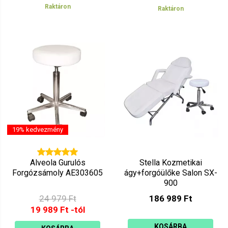
Raktáron
Raktáron
19% kedvezmény
Alveola Gurulós
Stella Kozmetikai
Forgózsámoly AE303605
ágy+forgóülőke Salon SX-
900
24 979 Ft
186 989 Ft
19 989 Ft -tól
KOSÁRBA