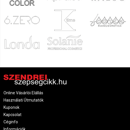
kényelmesen beállíthatod.
Pedikűrös székek:
Kifejezetten pedikűrös
kezelésekhez tervezve, állítható lábtartóval és
ergonomikus kialakítással.
Ajánlott neked, ha:
Rugalmas és könnyen mozgatható széket keresel.
Szeretnéd csökkenteni a terhelést a derekadon és a
hátadon a hosszú munkanapok során.
3.
Kozmetikai eszközkocsi
és kezelőtornyok
A rendezettség kulcsfontosságú egy szalonban, hiszen egy
jól rendszerezett térben gyorsabban és hatékonyabban
dolgozhatsz.
Online Vásárlói Elállás
Eszközkocsik:
Több polccal és fiókkal rendelkeznek,
Használati Útmutatók
hogy a kozmetikai eszközeid és kellékeid mindig kéznél
Kuponok
legyenek.
Kapcsolat
Kezelőtornyok:
Kompakt és praktikus megoldások, ha
Céginfo
kevés hely áll rendelkezésedre.
Információk