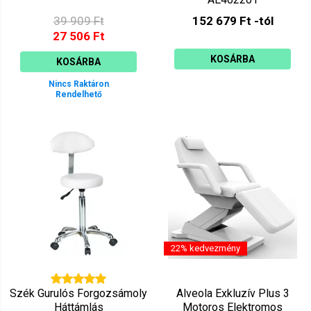
39 909 Ft
152 679 Ft -tól
27 506 Ft
KOSÁRBA
KOSÁRBA
Nincs Raktáron
Rendelhető
22% kedvezmény
Szék Gurulós Forgozsámoly
Alveola Exkluzív Plus 3
Háttámlás
Motoros Elektromos