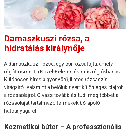
Damaszkuszi rózsa, a
hidratálás királynője
A damaszkuszi rózsa, egy ősi rózsafajta, amely
régóta ismert a Közel-Keleten és más régiókban is.
Különösen híres a gyönyörű, illatos rózsaszín
virágairól, valamint a belőlük nyert különleges olajról:
a rózsaolajról. Olvass tovább és tudj meg többet a
rózsaolajat tartalmazó termékek bőrápoló
hatóanyagáról!
Kozmetikai bútor – A professzionális