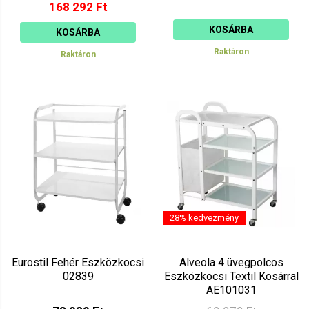
168 292 Ft
KOSÁRBA
KOSÁRBA
Raktáron
Raktáron
28% kedvezmény
Eurostil Fehér Eszközkocsi
Alveola 4 üvegpolcos
02839
Eszközkocsi Textil Kosárral
AE101031