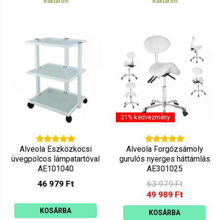
Raktáron
Raktáron
21% kedvezmény
Alveola Eszközkocsi
Alveola Forgózsámoly
üvegpolcos lámpatartóval
gurulós nyerges háttámlás
AE101040
AE301025
46 979 Ft
63 979 Ft
49 989 Ft
KOSÁRBA
KOSÁRBA