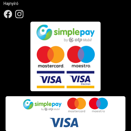
Hajnyíró
Hogyan válaszd ki a megfelelő kozmetikai
bútort?
A megfelelő bútor kiválasztása nemcsak a szalonod
megjelenését befolyásolja, hanem a munkád hatékonyságát
és a vendégeid elégedettségét is.
Funkcionalitás:
Válassz olyan bútort, amely megfelel a
szolgáltatásaidnak és segíti a munkádat.
Ergonómia:
Az ergonomikus kialakítás csökkenti a
fizikai terhelést és növeli a kényelmet.
Minőség és tartósság:
Tartós, erős anyagokból készült
bútort érdemes választani, hogy hosszú távon is
megbízható legyen.
Dizájn:
A bútorok stílusa és színe harmonizáljon a
szalonod arculatával.
Miért érdemes nálunk vásárolni?