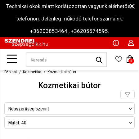
Technikai okok miatt korlátozottan vagyunk elérhetőek
telefonon. Jelenleg működő telefonszámaink:
+36203853464 , +36205574595.
0
Főoldal
Kozmetika
Kozmetikai bútor
Kozmetikai bútor
Népszerűség szerint
Név szerint csökkenő
Mutat: 40
Név szerint növekvő
Mutat: 80