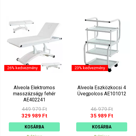
26% kedvezmény
23% kedvezmény
Alveola Elektromos
Alveola Eszközkocsi 4
masszázságy fehér
Üvegpolcos AE101012
AE402241
449 979 Ft
46 979 Ft
329 989 Ft
35 989 Ft
KOSÁRBA
KOSÁRBA