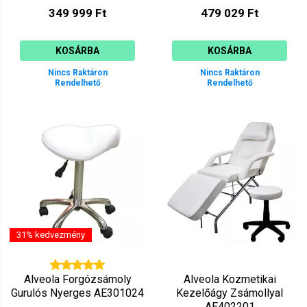
349 999 Ft
479 029 Ft
KOSÁRBA
KOSÁRBA
Nincs Raktáron
Nincs Raktáron
Rendelhető
Rendelhető
31% kedvezmény
Alveola Forgózsámoly
Alveola Kozmetikai
Gurulós Nyerges AE301024
Kezelőágy Zsámollyal
AE402201