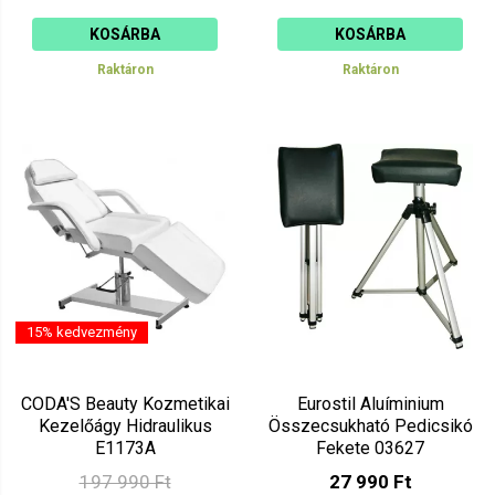
KOSÁRBA
KOSÁRBA
Raktáron
Raktáron
15% kedvezmény
CODA'S Beauty Kozmetikai
Eurostil Aluíminium
Kezelőágy Hidraulikus
Összecsukható Pedicsikó
E1173A
Fekete 03627
197 990 Ft
27 990 Ft