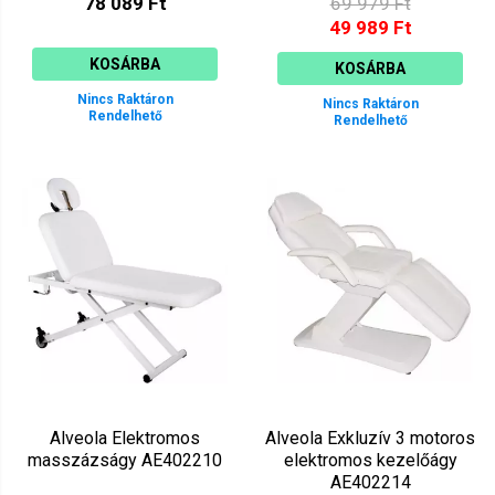
78 089 Ft
69 979 Ft
49 989 Ft
KOSÁRBA
KOSÁRBA
Nincs Raktáron
Nincs Raktáron
Rendelhető
Rendelhető
Alveola Elektromos
Alveola Exkluzív 3 motoros
masszázságy AE402210
elektromos kezelőágy
AE402214