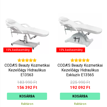
15% kedvezmény
15% kedvezmény
CODA'S Beauty Kozmetikai
CODA'S Beauty Kozmetikai
Kezelőágy Hidraulikus
Kezelőágy Hidraulikus
E13563
Exkluzív E13565
183 990 Ft
225 990 Ft
156 392 Ft
192 092 Ft
KOSÁRBA
KOSÁRBA
Raktáron
Raktáron