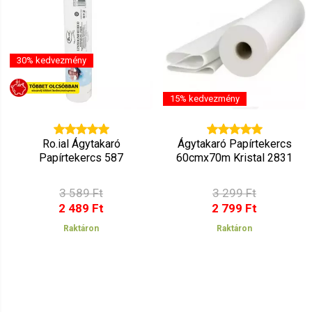
Edina
2022.01.10. 09:24
Szuper áron szép termék
Martina
30% kedvezmény
2021.12.23. 08:43
15% kedvezmény
Ro.ial Ágytakaró
Ágytakaró Papírtekercs
Papírtekercs 587
60cmx70m Kristal 2831
3 589 Ft
3 299 Ft
2 489 Ft
2 799 Ft
Raktáron
Raktáron