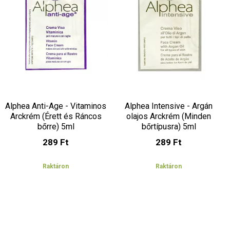
Alphea Anti-Age - Vitaminos
Alphea Intensive - Argán
Arckrém (Érett és Ráncos
olajos Arckrém (Minden
bőrre) 5ml
bőrtípusra) 5ml
289 Ft
289 Ft
Raktáron
Raktáron