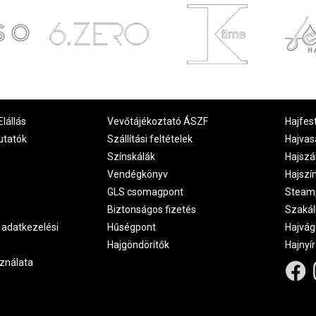
Elállás
Vevőtájékoztató ÁSZF
Hajfes
utatók
Szállítási feltételek
Hajvas
Színskálák
Hajszá
Vendégkönyv
Hajszí
GLS csomagpont
Steam
Biztonságos fizetés
Szakál
 adatkezelési
Hűségpont
Hajvág
Hajgöndörítők
Hajnyí
ználata