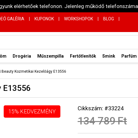
vagyunk elérhetőek telefonon. Jelenleg működő telefonsz
DEÓ GALÉRIA
|
KUPONOK
|
WORKSHOPOK
|
BLOG
|
röm
Drogéria
Műszempilla
Fertőtlenítők
Smink
Parfüm
 Beauty Kozmetikai Kezelőágy E13556
y E13556
Cikkszám: #33224
15% KEDVEZMÉNY
134 789 Ft