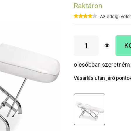
Raktáron
Az eddigi véle
K
db
olcsóbban szeretném
Vásárlás után járó ponto