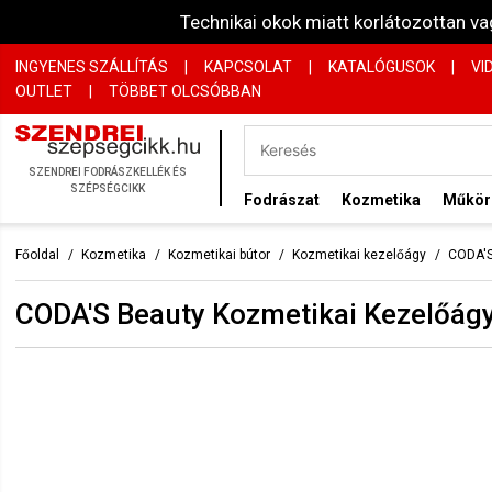
Technikai okok miatt korlátozottan 
INGYENES SZÁLLÍTÁS
|
KAPCSOLAT
|
KATALÓGUSOK
|
VI
OUTLET
|
TÖBBET OLCSÓBBAN
SZENDREI FODRÁSZKELLÉK ÉS
SZÉPSÉGCIKK
Fodrászat
Kozmetika
Műkö
Főoldal
Kozmetika
Kozmetikai bútor
Kozmetikai kezelőágy
CODA'S
CODA'S Beauty Kozmetikai Kezelőág