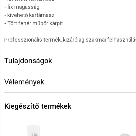
- fix magasság
- kivehető kartámasz
- Tört fehér műbőr kárpit
Professzionális termék, kizárólag szakmai felhasználá
Tulajdonságok
Márka:
CODA'S Beauty
Vélemények
Vélemény írásához
jelentkezz be
vagy
regisztrálj
!
Kiegészítő termékek
Magyar Zita
2022.02.12. 06:35
minden tökéletes,pontos