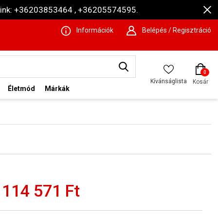
ámaink: +36203853464 , +36205574595.
Információk
Belépés / Regisztráció
0
Kívánságlista
Kosár
Életmód
Márkák
114 571 Ft