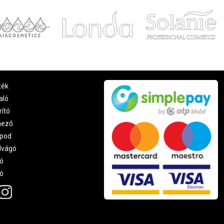
ték
aló
rító
nező
pod
lvágó
ó
ró