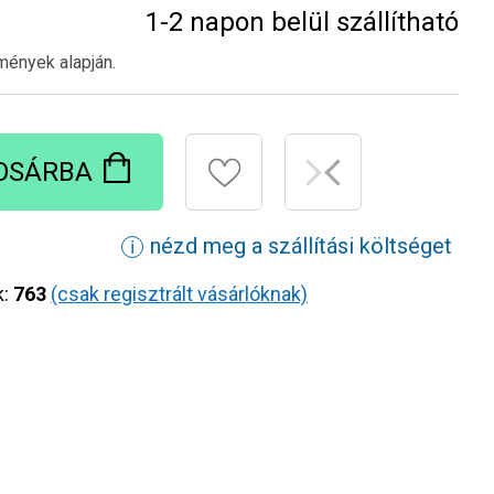
1-2 napon belül szállítható
mények alapján.
OSÁRBA
nézd meg a szállítási költséget
ℹ
k:
763
(csak regisztrált vásárlóknak)