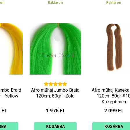
ron
Raktáron
Raktáron
umbo Braid
Afro műhaj Jumbo Braid
Afro műhaj Kaneka
 - Yellow
120cm, 80gr - Zöld
120cm 80gr #1
Középbarna
 Ft
1 975 Ft
2 099 Ft
RBA
KOSÁRBA
KOSÁRBA