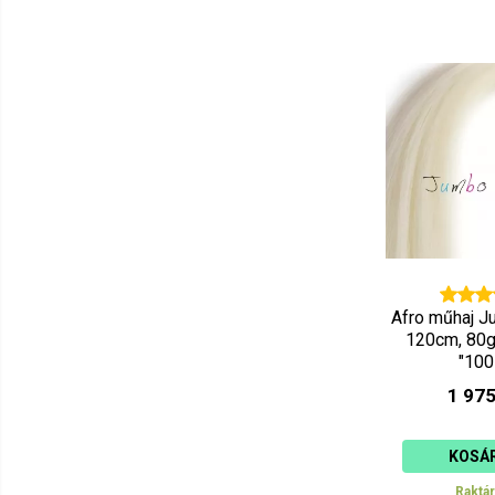
Afro műhaj J
120cm, 80g
"100
1 975
KOSÁ
Raktá