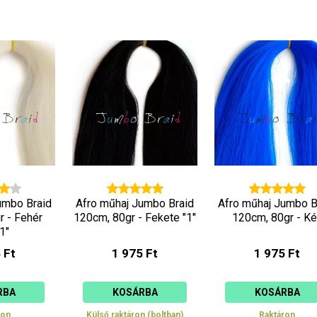
umbo Braid
Afro műhaj Jumbo Braid
Afro műhaj Jumbo B
r - Fehér
120cm, 80gr - Fekete "1"
120cm, 80gr - Ké
1"
 Ft
1 975 Ft
1 975 Ft
RBA
KOSÁRBA
KOSÁRBA
ron
Külső raktáron (boltban)
Raktáron