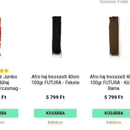
Összesen 4 oldal
csökkenő
növekvő
ir Jumbo
Afro haj tresszelt 40cm
Afro haj tresszelt 
Műhaj
100gr FUTURA - Fekete
100gr FUTURA - K
/csomag -
Barna
os
 Ft
5 799 Ft
5 799 Ft
RBA
KOSÁRBA
KOSÁRBA
ron
Raktáron
Raktáron