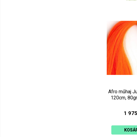
Afro műhaj J
120cm, 80gr
1 975
KOSÁ