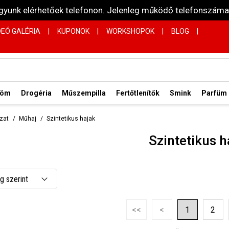
vagyunk elérhetőek telefonon. Jelenleg működő telefonsz
DEÓ GALÉRIA
|
KUPONOK
|
WORKSHOPOK
|
BLOG
|
röm
Drogéria
Műszempilla
Fertőtlenítők
Smink
Parfüm
zat
Műhaj
Szintetikus hajak
Szintetikus h
 szerint
 csökkenő
<<
<
1
2
 növekvő