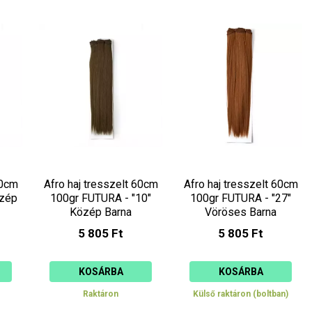
40cm
Afro haj tresszelt 60cm
Afro haj tresszelt 60cm
özép
100gr FUTURA - "10"
100gr FUTURA - "27"
Közép Barna
Vöröses Barna
5 805 Ft
5 805 Ft
KOSÁRBA
KOSÁRBA
Raktáron
Külső raktáron (boltban)