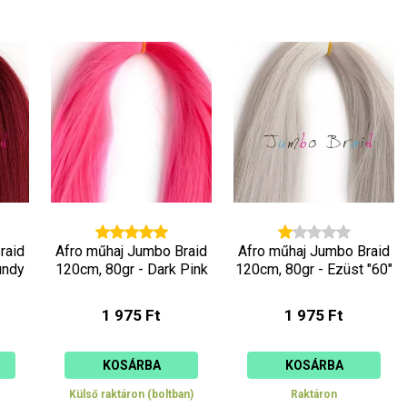
raid
Afro műhaj Jumbo Braid
Afro műhaj Jumbo Braid
undy
120cm, 80gr - Dark Pink
120cm, 80gr - Ezüst "60"
1 975 Ft
1 975 Ft
KOSÁRBA
KOSÁRBA
Külső raktáron (boltban)
Raktáron