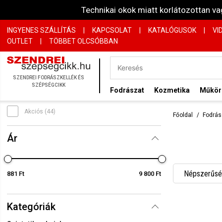
Technikai okok miatt korlátozottan 
INGYENES SZÁLLÍTÁS
|
KAPCSOLAT
|
KATALÓGUSOK
|
VI
OUTLET
|
TÖBBET OLCSÓBBAN
SZENDREI FODRÁSZKELLÉK ÉS
SZÉPSÉGCIKK
Fodrászat
Kozmetika
Műkö
Akciós (44)
Főoldal
Fodrás
Ár
Népszerűség
881 Ft
9 800 Ft
Név szerint
Kategóriák
Név szerint