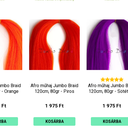
umbo Braid
Afro műhaj Jumbo Braid
Afro műhaj Jumbo B
 - Orange
120cm, 80gr - Piros
120cm, 80gr - Sötét 
 Ft
1 975 Ft
1 975 Ft
RBA
KOSÁRBA
KOSÁRBA