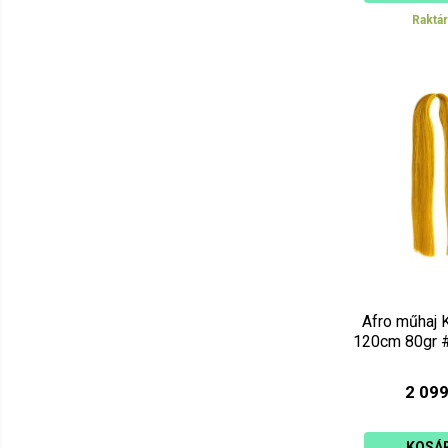
Raktá
Afro műhaj 
120cm 80gr 
2 099
KOSÁ