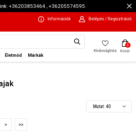
ámaink: +36203853464 , +36205574595.
Információk
Belépés / Regisztráció
0
Kívánságlista
Kosár
Életmód
Márkák
ajak
Mutat: 40
Mutat: 80
>
>>
Mutat: 160