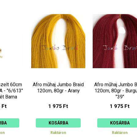
sszelt 60cm
Afro műhaj Jumbo Braid
Afro műhaj Jumbo B
 - "6/613"
120cm, 80gr - Arany
120cm, 80gr - Burg
ét Barna
"39"
 Ft
1 975 Ft
1 975 Ft
RBA
KOSÁRBA
KOSÁRBA
ron
Raktáron
Raktáron