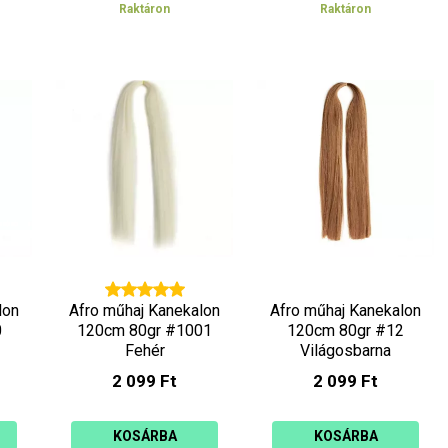
Raktáron
Raktáron
lon
Afro műhaj Kanekalon
Afro műhaj Kanekalon
0
120cm 80gr #1001
120cm 80gr #12
Fehér
Világosbarna
2 099 Ft
2 099 Ft
KOSÁRBA
KOSÁRBA