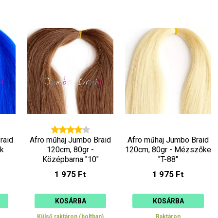
raid
Afro műhaj Jumbo Braid
Afro műhaj Jumbo Braid
k
120cm, 80gr -
120cm, 80gr - Mézszőke
Középbarna "10"
"T-88"
1 975 Ft
1 975 Ft
KOSÁRBA
KOSÁRBA
Külső raktáron (boltban)
Raktáron