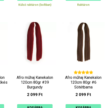
Külső raktáron (boltban)
Raktáron
lon
Afro műhaj Kanekalon
Afro műhaj Kanekalon
őkés
120cm 80gr #39
120cm 80gr #6
Burgundy
Sötétbarna
2 099 Ft
2 099 Ft
KOSÁRBA
KOSÁRBA