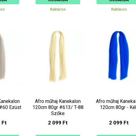
ron
Raktáron
Raktáron
Kanekalon
Afro műhaj Kanekalon
Afro műhaj Kaneka
#60 Ezüst
120cm 80gr #613/ T-88
120cm 80gr - Ké
Szőke
 Ft
2 099 Ft
2 099 Ft