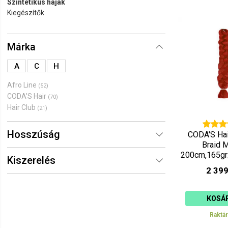
Szintetikus hajak
Ár szerint 
Kiegészítők
Ár szerint 
Márka
A
C
H
Afro Line
(52)
CODA'S Hair
(70)
Hair Club
(21)
Hosszúság
CODA'S Ha
Braid 
200cm,165gr
Kiszerelés
Pir
2 399
KOSÁ
Raktá