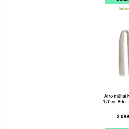
Raktá
Afro műhaj 
120cm 80gr 
2 099