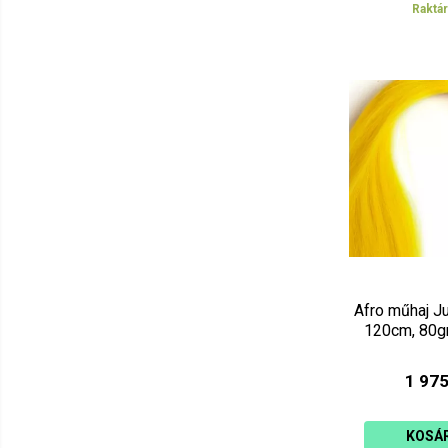
Raktá
Afro műhaj J
120cm, 80gr
1 975
KOSÁ