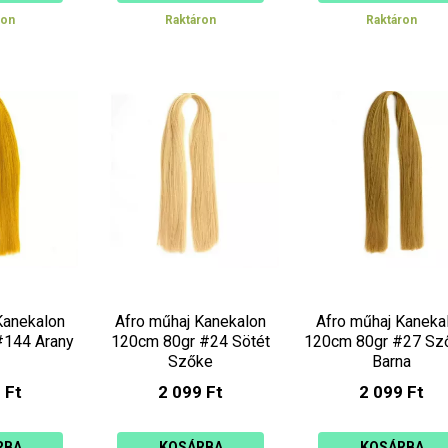
ron
Raktáron
Raktáron
Kanekalon
Afro műhaj Kanekalon
Afro műhaj Kaneka
#144 Arany
120cm 80gr #24 Sötét
120cm 80gr #27 Sz
Szőke
Barna
 Ft
2 099 Ft
2 099 Ft
RBA
KOSÁRBA
KOSÁRBA