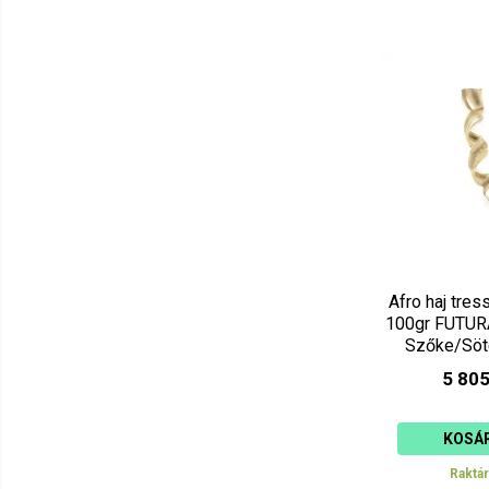
Afro haj tre
100gr FUTURA
Szőke/Söt
5 805
KOSÁ
Raktá