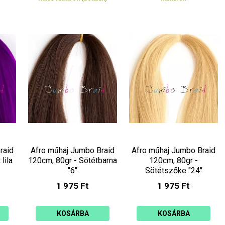
raid
Afro műhaj Jumbo Braid
Afro műhaj Jumbo Braid
lila
120cm, 80gr - Sötétbarna
120cm, 80gr -
"6"
Sötétszőke "24"
1 975 Ft
1 975 Ft
KOSÁRBA
KOSÁRBA