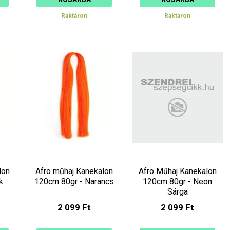
Raktáron
Raktáron
lon
Afro műhaj Kanekalon
Afro Műhaj Kanekalon
k
120cm 80gr - Narancs
120cm 80gr - Neon
Sárga
2 099 Ft
2 099 Ft