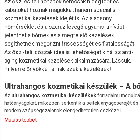
Az őszi és téli hónapok nemcsak hideg időt és
kabátokat hoznak magukkal, hanem speciális
kozmetikai kezelések idejét is. Az alacsony
hőmérséklet és a száraz levegő ugyanis kihívást
jelenthet a bőrnek és a megfelelő kezelések
segíthetnek megőrizni frissességét és fiatalosságát.
Az őszi-téli időszak ideális lehetőséget kínál az anti-
aging kozmetikai kezelések alkalmazására. Lássuk,
milyen előnyökkel járnak ezek a kezelések!
Ultrahangos kozmetikai készülék – A bő
Az
ultrahangos kozmetikai készülékek
forradalmi megoldás
hatóanyagokat, miközben serkentik a sejtek anyagcseréjét és 
modern szépségszalonok elengedhetetlen eszközei.
Mutass többet
Milyen előnyöket nyújt az ultrahangos kezelés?
Hatóanyagok mélyebb bejuttatása
– Az ultrahangos hull