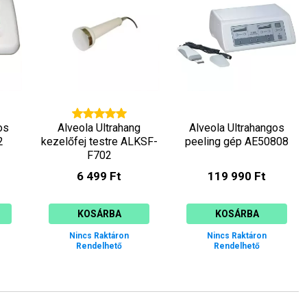
os
Alveola Ultrahang
Alveola Ultrahangos
2
kezelőfej testre ALKSF-
peeling gép AE50808
F702
6 499 Ft
119 990 Ft
KOSÁRBA
KOSÁRBA
Nincs Raktáron
Nincs Raktáron
Rendelhető
Rendelhető