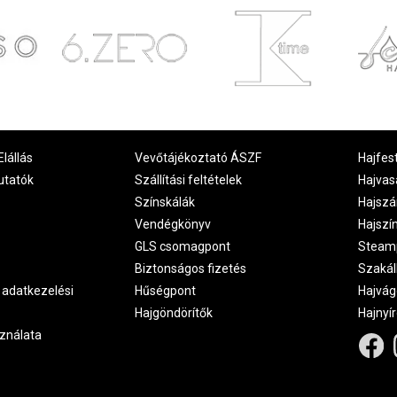
Elállás
Vevőtájékoztató ÁSZF
Hajfes
utatók
Szállítási feltételek
Hajvas
Színskálák
Hajszá
Vendégkönyv
Hajszí
GLS csomagpont
Steam
Biztonságos fizetés
Szakál
 adatkezelési
Hűségpont
Hajvág
Hajgöndörítők
Hajnyí
ználata