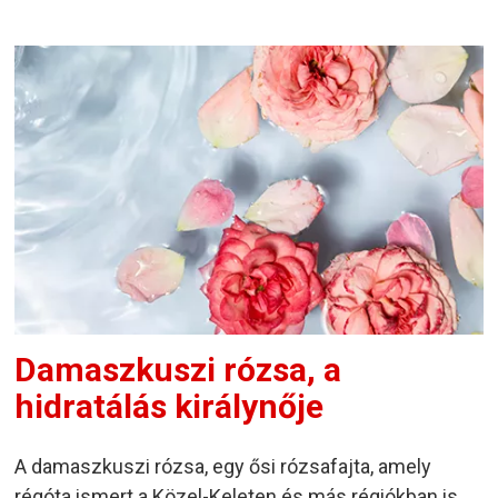
Damaszkuszi rózsa, a
hidratálás királynője
A damaszkuszi rózsa, egy ősi rózsafajta, amely
régóta ismert a Közel-Keleten és más régiókban is.