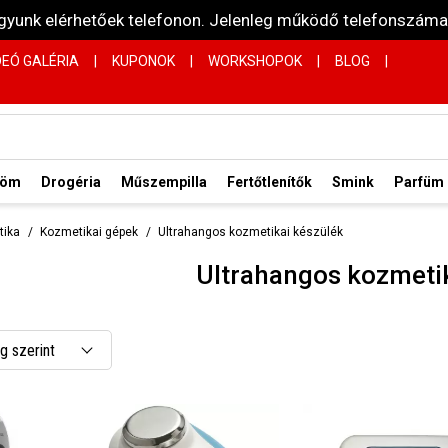
vagyunk elérhetőek telefonon. Jelenleg működő telefonsz
DEÓ GALÉRIA
|
KUPONOK
|
WORKSHOPOK
|
BLOG
|
röm
Drogéria
Műszempilla
Fertőtlenítők
Smink
Parfüm
tika
Kozmetikai gépek
Ultrahangos kozmetikai készülék
Ultrahangos kozmeti
 szerint
 csökkenő
 növekvő