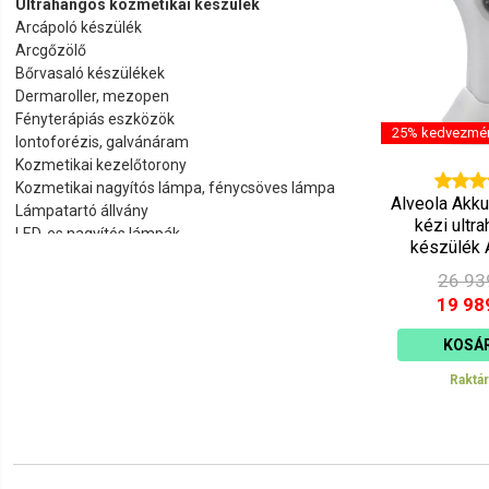
Ultrahangos kozmetikai készülék
Ár szerint 
Arcápoló készülék
Arcgőzölő
Ár szerint 
Bőrvasaló készülékek
Dermaroller, mezopen
Fényterápiás eszközök
25% kedvezmé
Iontoforézis, galvánáram
Kozmetikai kezelőtorony
Kozmetikai nagyítós lámpa, fénycsöves lámpa
Alveola Akk
Lámpatartó állvány
kézi ultr
LED-es nagyítós lámpák
készülék
Mikrodermabrázió, gyémántfejes dermabrázió
26 93
Paraffin melegítő és kellékek
Precíziós lámpák
19 98
Rádiófrekvenciás készülékek
KOSÁ
Törölköző melegítők
Ultrahangos és UV-s eszköztisztítók
Raktá
Ultrahangos peeling készülék
Vákuummasszázs gép, nyomásterápia
VIO