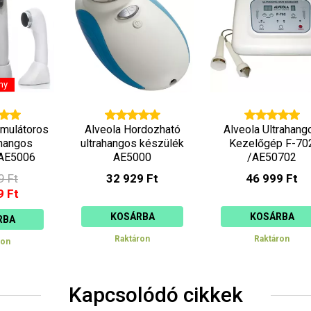
csökkenő
növekvő
ny
umulátoros
Alveola Hordozható
Alveola Ultrahang
ahangos
ultrahangos készülék
Kezelőgép F-70
 AE5006
AE5000
/AE50702
9 Ft
32 929 Ft
46 999 Ft
9 Ft
KOSÁRBA
KOSÁRBA
RBA
Raktáron
Raktáron
ron
Kapcsolódó cikkek