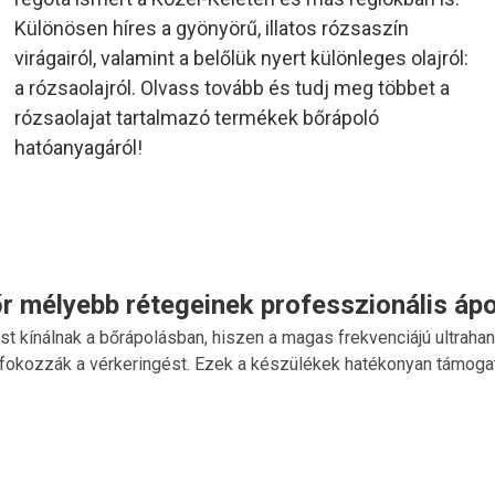
Különösen híres a gyönyörű, illatos rózsaszín
virágairól, valamint a belőlük nyert különleges olajról:
a rózsaolajról. Olvass tovább és tudj meg többet a
rózsaolajat tartalmazó termékek bőrápoló
hatóanyagáról!
r mélyebb rétegeinek professzionális áp
t kínálnak a bőrápolásban, hiszen a magas frekvenciájú ultraha
fokozzák a vérkeringést. Ezek a készülékek hatékonyan támogatjá
ámok elősegítik a krémek és szérumok jobb felszívódását, így az