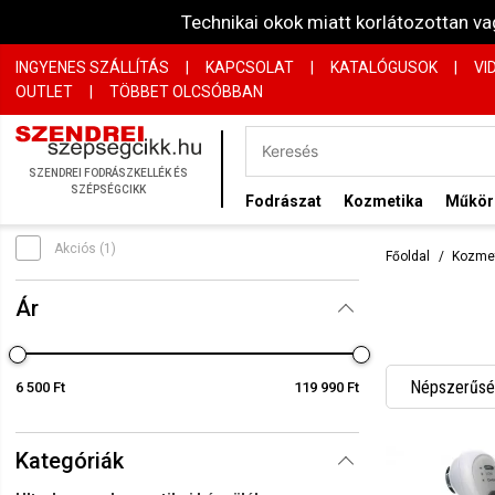
Technikai okok miatt korlátozottan 
INGYENES SZÁLLÍTÁS
|
KAPCSOLAT
|
KATALÓGUSOK
|
VI
OUTLET
|
TÖBBET OLCSÓBBAN
SZENDREI FODRÁSZKELLÉK ÉS
SZÉPSÉGCIKK
Fodrászat
Kozmetika
Műkö
Akciós (1)
Főoldal
Kozme
Ár
Népszerűség
6 500 Ft
119 990 Ft
Név szerint
Kategóriák
Név szerint