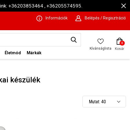
ámaink: +36203853464 , +36205574595.
Információk
Belépés / Regisztráció
0
Kívánságlista
Kosár
Életmód
Márkák
kai készülék
Mutat: 40
Mutat: 80
Mutat: 160