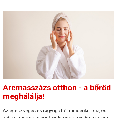
Arcmasszázs otthon - a bőröd
meghálálja!
Az egészséges és ragyogó bőr mindenki álma, és
ahhoz, hogy ezt elérjük érdemes a mindennapjaink