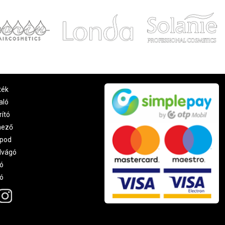
ték
aló
rító
nező
pod
lvágó
ó
ró