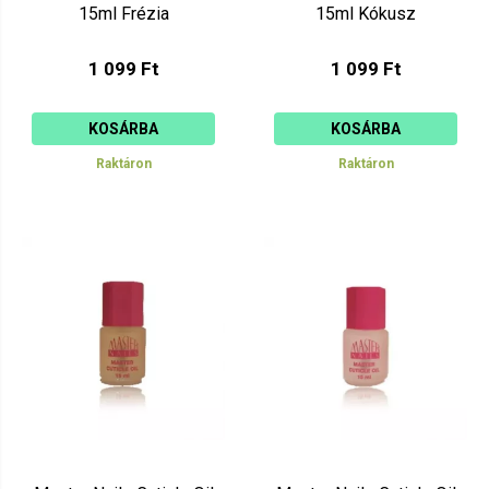
15ml Frézia
15ml Kókusz
1 099 Ft
1 099 Ft
KOSÁRBA
KOSÁRBA
Raktáron
Raktáron