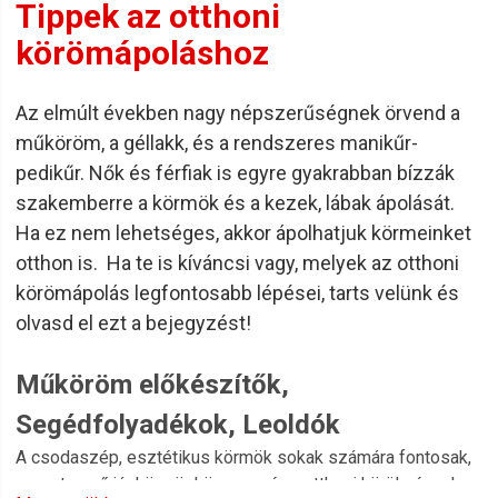
Tippek az otthoni
körömápoláshoz
Az elmúlt években nagy népszerűségnek örvend a
műköröm, a géllakk, és a rendszeres manikűr-
pedikűr. Nők és férfiak is egyre gyakrabban bízzák
szakemberre a körmök és a kezek, lábak ápolását.
Ha ez nem lehetséges, akkor ápolhatjuk körmeinket
otthon is. Ha te is kíváncsi vagy, melyek az otthoni
körömápolás legfontosabb lépései, tarts velünk és
olvasd el ezt a bejegyzést!
Műköröm előkészítők,
Segédfolyadékok, Leoldók
A csodaszép, esztétikus körmök sokak számára fontosak,
rengeteg nő jár körmöshöz vagy épp otthoni körülmények