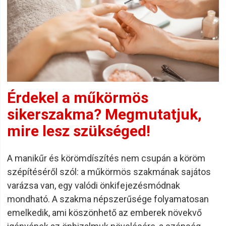
Érdekel a műkörmös
sikerszakma? Megmutatjuk,
mire lesz szükséged!
A manikűr és körömdíszítés nem csupán a köröm
szépítéséről szól: a műkörmös szakmának sajátos
varázsa van, egy valódi önkifejezésmódnak
mondható. A szakma népszerűsége folyamatosan
emelkedik, ami köszönhető az emberek növekvő