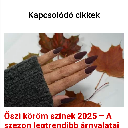
Kapcsolódó cikkek
Őszi köröm színek 2025 – A
szezon legtrendibb árnyalatai