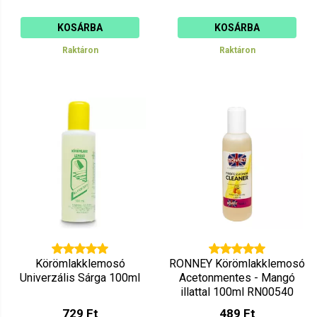
KOSÁRBA
KOSÁRBA
Raktáron
Raktáron
Körömlakklemosó
RONNEY Körömlakklemosó
Univerzális Sárga 100ml
Acetonmentes - Mangó
illattal 100ml RN00540
729 Ft
489 Ft