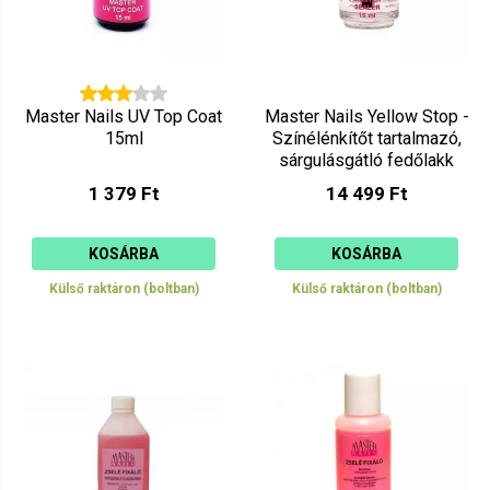
Master Nails UV Top Coat
Master Nails Yellow Stop -
15ml
Színélénkítőt tartalmazó,
sárgulásgátló fedőlakk
15ml
1 379 Ft
14 499 Ft
KOSÁRBA
KOSÁRBA
Külső raktáron (boltban)
Külső raktáron (boltban)