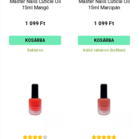
Master Nails Cuticle Oil
Master Nails Cuticle Oil
15ml Mangó
15ml Marcipán
1 099 Ft
1 099 Ft
KOSÁRBA
KOSÁRBA
Raktáron
Külső raktáron (boltban)