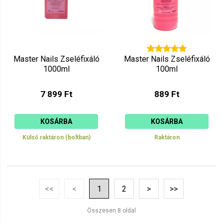
Master Nails Zseléfixáló
Master Nails Zseléfixáló
1000ml
100ml
7 899 Ft
889 Ft
KOSÁRBA
KOSÁRBA
Külső raktáron (boltban)
Raktáron
<<
<
1
2
>
>>
Összesen 8 oldal