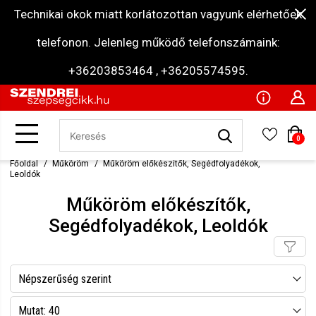
Technikai okok miatt korlátozottan vagyunk elérhetőek
telefonon. Jelenleg működő telefonszámaink:
+36203853464 , +36205574595.
0
Főoldal
Műköröm
Műköröm előkészítők, Segédfolyadékok,
Leoldók
Műköröm előkészítők,
Segédfolyadékok, Leoldók
Népszerűség szerint
Név szerint csökkenő
Mutat: 40