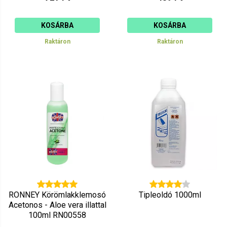
KOSÁRBA
KOSÁRBA
Raktáron
Raktáron
RONNEY Körömlakklemosó
Tipleoldó 1000ml
Acetonos - Aloe vera illattal
100ml RN00558