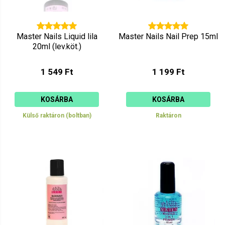
Master Nails Liquid lila
Master Nails Nail Prep 15ml
20ml (lev.köt.)
1 549 Ft
1 199 Ft
KOSÁRBA
KOSÁRBA
Külső raktáron (boltban)
Raktáron