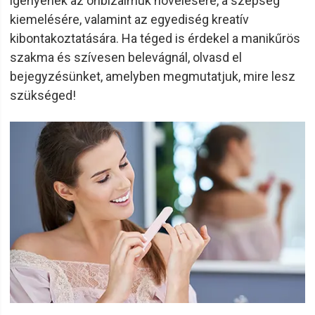
igényének az önbizalmuk növelésére, a szépség
kiemelésére, valamint az egyediség kreatív
kibontakoztatására. Ha téged is érdekel a manikűrös
szakma és szívesen belevágnál, olvasd el
bejegyzésünket, amelyben megmutatjuk, mire lesz
szükséged!