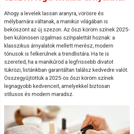
Ahogy a levelek lassan aranyra, vörösre és
mélybarnára váltanak, a manikür világában is
beköszönt az új szezon. Az őszi köröm színek 2025-
ben különösen izgalmas színpalettát hoznak: a
klasszikus árnyalatok mellett merész, modern
tónusok is felkerülnek a trendlistára. Ha te is
szereted, ha a manikűröd a legfrissebb divatot
tükrözi, listánkban garantáltan találsz kedvedre valót.
Összegyűjtöttük a 2025-ös őszi köröm színek
legnagyobb kedvenceit, amelyekkel biztosan
stílusos és modern maradsz.