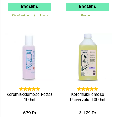
KOSÁRBA
KOSÁRBA
Külső raktáron (boltban)
Raktáron
Körömlakklemosó Rózsa
Körömlakklemosó
100ml
Univerzális 1000ml
679 Ft
3 179 Ft