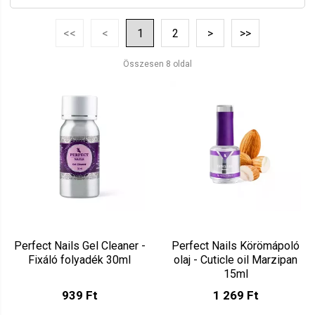
Név szerint növekvő
Mutat: 80
<<
<
1
2
>
>>
Ár szerint csökkenő
Mutat: 160
Összesen 8 oldal
Ár szerint növekvő
Perfect Nails Gel Cleaner -
Perfect Nails Körömápoló
Fixáló folyadék 30ml
olaj - Cuticle oil Marzipan
15ml
939 Ft
1 269 Ft