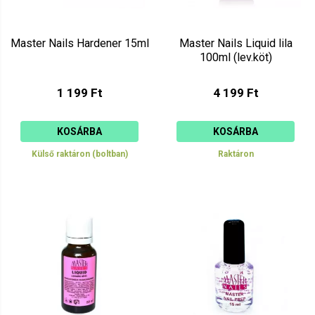
Master Nails Hardener 15ml
Master Nails Liquid lila
100ml (lev.köt)
1 199 Ft
4 199 Ft
KOSÁRBA
KOSÁRBA
Külső raktáron (boltban)
Raktáron