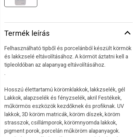
Termék leírás
Felhasználható tipből és porcelánból készült körmök
és lakkzselé eltávolításához. A körmöt áztatni kell a
tipleoldóban az alapanyag eltávolításához.
.
Hosszú élettartamú körömklakkok, lakkzselék, gél
Lakkok, alapzselék és fényzselék, akril Festékek,
műkörmös eszközök kezdőknek és profiknak. UV
lakkok, 3D köröm matricák, köröm díszek, köröm
strasszok, csillámporok, körömnyomda lakkok,
pigment porok, porcelán műköröm alapanyagok.