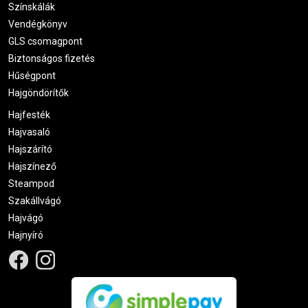
Színskálák
Vendégkönyv
GLS csomagpont
Biztonságos fizetés
Hűségpont
Hajgöndörítők
Hajfesték
Hajvasaló
Hajszárító
Hajszínező
Steampod
Szakállvágó
Hajvágó
Hajnyíró