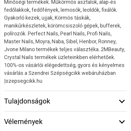
Minőségi termékek. Műkörmös asztalok, alap-és
fedőlakkok, fedőfények, lemosók, leoldók, fixálók.
Gyakorló kezek, ujjak, Körmös táskák,
manikűrkészletek, körömcsiszoló gépek, bufferek,
polírozók. Perfect Nails, Pearl Nails, Profi Nails,
Master Nails, Moyra, Naba, Sibel, Henbor, Ronney,
Jvone Milano termékek teljes választéka. 2MBeauty,
Crystal Nails termékek üzleteinkben elérhetőek.
100%-os vásárlói elégedettség, gyors és kényelmes
vásárlás a Szendrei Szépségcikk webáruházban
|szepsegcikk.hu
Tulajdonságok
Márka:
Uniclean
Vélemények
Kiszerelés:
1 l