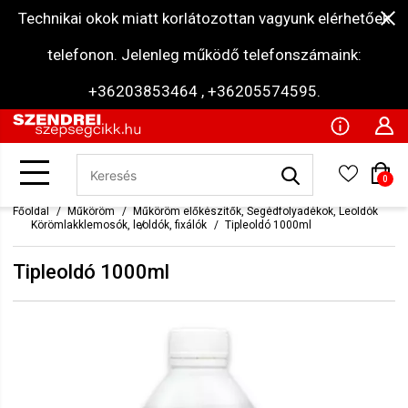
Technikai okok miatt korlátozottan vagyunk elérhetőek
telefonon. Jelenleg működő telefonszámaink:
+36203853464 , +36205574595.
0
Főoldal
Műköröm
Műköröm előkészítők, Segédfolyadékok, Leoldók
Körömlakklemosók, leoldók, fixálók
Tipleoldó 1000ml
Tipleoldó 1000ml