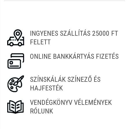
Vélemény írásához
jelentkezz be
vagy
regisztrálj
!
Eszter
2022.02.20. 06:59
INGYENES SZÁLLÍTÁS 25000 FT
Eszter
2021.10.17. 09:05
FELETT
ONLINE BANKKÁRTYÁS FIZETÉS
SZÍNSKÁLÁK SZÍNEZŐ ÉS
HAJFESTÉK
VENDÉGKÖNYV VÉLEMÉNYEK
RÓLUNK