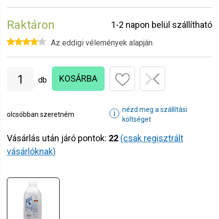
Raktáron
1-2 napon belül szállítható
Az eddigi vélemények alapján.
KOSÁRBA
db
nézd meg a szállítási
ℹ
olcsóbban szeretném
költséget
Vásárlás után járó pontok:
22
(csak regisztrált
vásárlóknak)