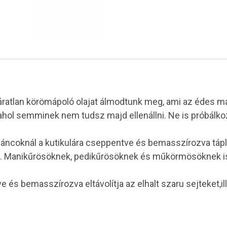
atlan körömápoló olajat álmodtunk meg, ami az édes mar
ahol semminek nem tudsz majd ellenállni. Ne is próbálkozz
coknál a kutikulára cseppentve és bemasszírozva táplálja,
a. Manikűrösöknek, pedikűrösöknek és műkörmösöknek is 
s bemasszírozva eltávolítja az elhalt szaru sejteket,i