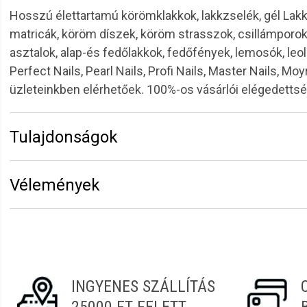
Hosszú élettartamú körömklakkok, lakkzselék, gél Lak
matricák, köröm díszek, köröm strasszok, csillámpor
asztalok, alap-és fedőlakkok, fedőfények, lemosók, leol
Perfect Nails, Pearl Nails, Profi Nails, Master Nails, 
üzleteinkben elérhetőek. 100%-os vásárlói elégedett
Tulajdonságok
Márka:
Perfect Nails
Vélemények
Erről a termékről még senki sem írt értékelést. Legyen 
Vélemény írásához
jelentkezz be
vagy
regisztrálj
!
INGYENES SZÁLLÍTÁS