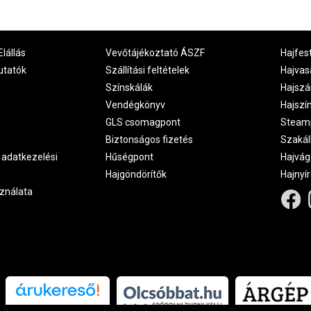
Elállás
Vevőtájékoztató ÁSZF
Hajfes
utatók
Szállítási feltételek
Hajvas
Színskálák
Hajszá
Vendégkönyv
Hajszí
GLS csomagpont
Steam
Biztonságos fizetés
Szakál
 adatkezelési
Hűségpont
Hajvág
Hajgöndörítők
Hajnyí
ználata