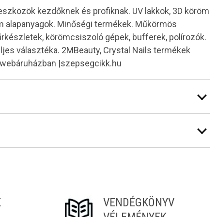
 eszközök kezdőknek és profiknak. UV lakkok, 3D köröm
röm alapanyagok. Minőségi termékek. Műkörmös
kűrkészletek, körömcsiszoló gépek, bufferek, polírozók.
teljes választéka. 2MBeauty, Crystal Nails termékek
k webáruházban |szepsegcikk.hu
K
VENDÉGKÖNYV