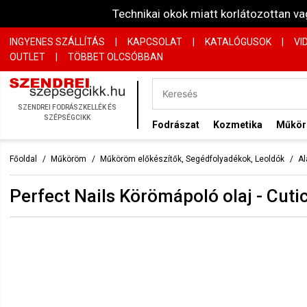
Technikai okok miatt korlátozottan 
INGYENES SZÁLLÍTÁS
|
KAPCSOLAT
|
KATALÓGUSOK
|
VI
OUTLET
|
TÖBBET OLCSÓBBAN
SZENDREI FODRÁSZKELLÉK ÉS
SZÉPSÉGCIKK
Fodrászat
Kozmetika
Műkö
Főoldal
Műköröm
Műköröm előkészítők, Segédfolyadékok, Leoldók
Al
Perfect Nails Körömápoló olaj - Cuti