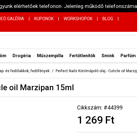
vagyunk elérhetőek telefonon. Jelenleg működő telefonsz
DEÓ GALÉRIA
|
KUPONOK
|
WORKSHOPOK
|
BLOG
|
röm
Drogéria
Műszempilla
Fertőtlenítők
Smink
Parfüm
ap- és fedőlakkok, fedőfények
Perfect Nails Körömápoló olaj - Cuticle oil Marz
cle oil Marzipan 15ml
Cikkszám: #44399
1 269 Ft