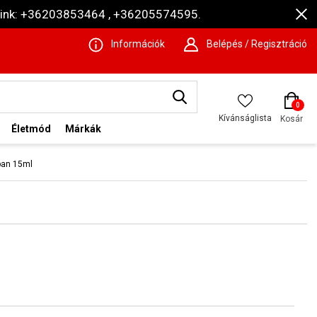
ámaink: +36203853464 , +36205574595.
Információk
Belépés / Regisztráció
0
Kívánságlista
Kosár
Életmód
Márkák
ipan 15ml