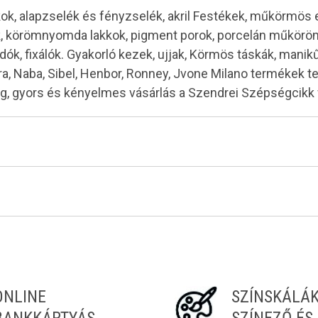
kok, alapzselék és fényzselék, akril Festékek, műkörmös
ok, körömnyomda lakkok, pigment porok, porcelán műkö
dók, fixálók. Gyakorló kezek, ujjak, Körmös táskák, mani
Moyra, Naba, Sibel, Henbor, Ronney, Jvone Milano termékek 
ség, gyors és kényelmes vásárlás a Szendrei Szépségcik
Tiéd az első!
ONLINE
SZÍNSKÁLÁ