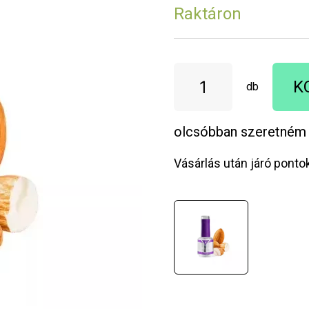
Raktáron
K
db
olcsóbban szeretném
Vásárlás után járó ponto