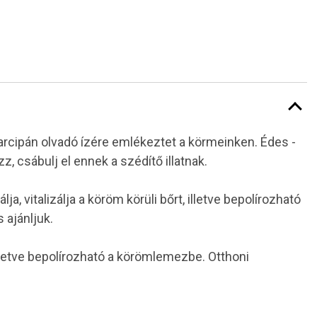
cipán olvadó ízére emlékeztet a körmeinken. Édes -
, csábulj el ennek a szédítő illatnak.
 vitalizálja a köröm körüli bőrt, illetve bepolírozható
ajánljuk.
lletve bepolírozható a körömlemezbe. Otthoni