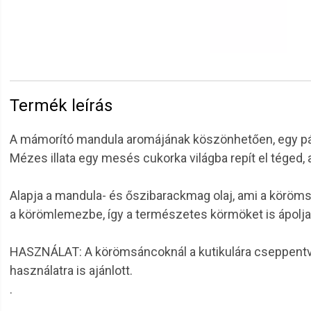
Termék leírás
A mámorító mandula aromájának köszönhetően, egy pár
Mézes illata egy mesés cukorka világba repít el téged, 
Alapja a mandula- és őszibarackmag olaj, ami a körömsán
a körömlemezbe, így a természetes körmöket is ápolj
HASZNÁLAT: A körömsáncoknál a kutikulára cseppentve é
használatra is ajánlott.
.