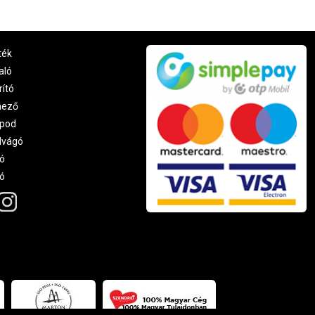
ték
aló
rító
nező
pod
lvágó
ó
ró